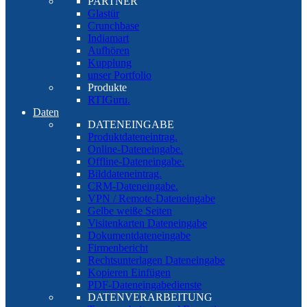
PARTNER
Glastür
Crunchbase
Indiamart
Aufhören
Kupplung
unser Portfolio
Produkte
RTIGuru.
Daten
DATENEINGABE
Produktdateneintrag.
Online-Dateneingabe.
Offline-Dateneingabe.
Bilddateneintrag.
CRM-Dateneingabe.
VPN / Remote-Dateneingabe
Gelbe weiße Seiten
Visitenkarten Dateneingabe
Dokumentdateneingabe
Firmenbericht
Rechtsunterlagen Dateneingabe
Kopieren Einfügen
PDF-Dateneingabedienste
DATENVERARBEITUNG