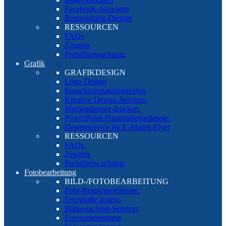
Facebook-Anzeigen
Remarketing-Dienste
RESSOURCEN
FAQs
Zeugnis
Preisüberwachung.
Grafik
GRAFIKDESIGN
Logo Design
Broschürenkatalogdesign.
Kreative Design-Services.
Mediendienste drucken.
PowerPoint-Präsentationsdienste.
Designservice für E-Mailer-Flyer
RESSOURCEN
FAQs
Zeugnis
Preisüberwachung.
Fotobearbeitung
BILD-/FOTOBEARBEITUNG
Foto-Retuschierdienste.
Fotogröße ändern
Bildausschnitt-Services
Fotoverbesserung