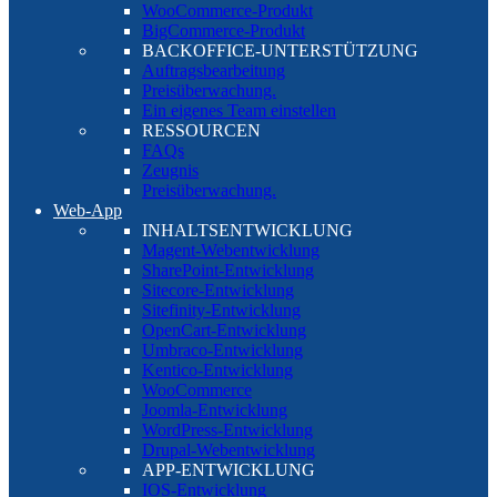
WooCommerce-Produkt
BigCommerce-Produkt
BACKOFFICE-UNTERSTÜTZUNG
Auftragsbearbeitung
Preisüberwachung.
Ein eigenes Team einstellen
RESSOURCEN
FAQs
Zeugnis
Preisüberwachung.
Web-App
INHALTSENTWICKLUNG
Magent-Webentwicklung
SharePoint-Entwicklung
Sitecore-Entwicklung
Sitefinity-Entwicklung
OpenCart-Entwicklung
Umbraco-Entwicklung
Kentico-Entwicklung
WooCommerce
Joomla-Entwicklung
WordPress-Entwicklung
Drupal-Webentwicklung
APP-ENTWICKLUNG
IOS-Entwicklung