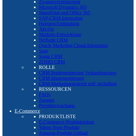
Zwangsversteigerung
Microsoft Dynamics 365
SharePoint und Office 365
SAP-CRM-Integration
Hubspot-Einbindung
Akt-On
Marketo-Entwicklung
NetSuite CRM
Oracle Marketing Cloud-Integration
Sage
Sugar CRM
ZOHO CRM
ROLLE
CRM-Implementierung Verkaufsprozess
CRM-Implementierung
CRM-Marketingstrategie und -techniken
RESSOURCEN
FAQs
Zeugnis
Preisüberwachung.
E-Commerce
PRODUKTLISTE
E-Commerce-Produkteintrag
Yahoo Store-Produkt
Amazon-Produkt-Upload