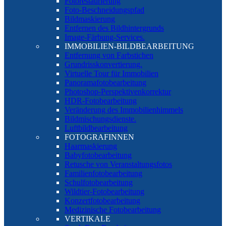
Fotorestaurierung
Foto-Beschneidungspfad
Bildmaskierung
Entfernen des Bildhintergrunds
Image-Färbung-Services.
IMMOBILIEN-BILDBEARBEITUNG
Entfernung von Farbstichen
Grundrisskonvertierung.
Virtuelle Tour für Immobilien
Panoramafotobearbeitung
Photoshop-Perspektivenkorrektur
HDR-Fotobearbeitung
Veränderung des Immobilienhimmels
Bildmischungsdienste.
Luftbildbearbeitung
FOTOGRAFINNEN
Haarmaskierung
Babyfotobearbeitung
Retusche von Veranstaltungsfotos
Familienfotobearbeitung
Schulfotobearbeitung
Wildtier-Fotobearbeitung
Konzertfotobearbeitung
Medizinische Fotobearbeitung
VERTIKALE