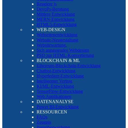
Reagiere js
DevoPs-Beratung
Mittlere Entwicklung
MERN-Entwicklung
HTML5-Entwicklung
WEB-DESIGN
Webseitenentwicklung
Website-Neugestaltung
Websitewartung.
Sich anpassendes Webdesign
PSD zur HTML-Konvertierung
BLOCKCHAIN & ML
Ethereum-Blockchain-Entwicklung
Chatbot-Entwicklung
Hyperledger-Entwicklung
Intelligenter Vertrag
KI/ML-Entwicklung
TensorFlow-Entwicklung
Web Applikationen
DATENANALYSE
Power BI-Entwicklung
RESSOURCEN
FAQs
Zeugnis
Preisüberwachung.