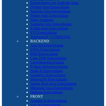
Entwicklung von Android-Apps
Hybrid-App-Entwicklung
Ionische App-Entwicklung
Flutter-App-Entwicklung
Nativ reagieren
Xamarin-App-Entwicklung
Kotlin-App-Entwicklung
IOT-Entwicklung
TelefongAP / CORDOVA.
BACKEND
Asp.Net-Entwicklung
JAVA-Entwicklung
PHP-Entwicklung
Cake PHP-Entwicklung
Larwellenentwicklung
Python-Webentwicklung
Node.Js-Entwicklung
GraphQL-Entwicklung
MongoDB-Entwicklung
Spring Boot Java-Entwicklung
Hibernate Java-Entwicklung
Hadoop-Entwicklung
FRONT
Angular Js-Entwicklung
Vue Js-Entwicklung