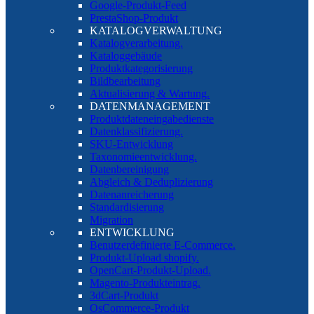
Google-Produkt-Feed
PrestaShop-Produkt
KATALOGVERWALTUNG
Katalogverarbeitung.
Kataloggebäude
Produktkategorisierung
Bildbearbeitung
Aktualisierung & Wartung.
DATENMANAGEMENT
Produktdateneingabedienste
Datenklassifizierung.
SKU-Entwicklung
Taxonomieentwicklung.
Datenbereinigung
Abgleich & Deduplizierung
Datenanreicherung
Standardisierung
Migration
ENTWICKLUNG
Benutzerdefinierte E-Commerce.
Produkt-Upload shopify.
OpenCart-Produkt-Upload.
Magento-Produkteintrag.
3dCart-Produkt
OsCommerce-Produkt