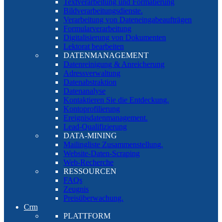
Textverarbeitung und Formatierung
Bildverarbeitungsdienste.
Verarbeitung von Dateneingabeaufträgen
Formularverarbeitung
Digitalisierung von Dokumenten
Lektorat bearbeiten
DATENMANAGEMENT
Datenreinigung & Anreicherung
Adressverwaltung
Datenabstraktion
Datenanalyse
Kontaktieren Sie die Entdeckung.
Kontoprofilierung
Ereignisdatenmanagement.
Lead-Qualifizierung
DATA-MINING
Mailingliste Zusammenstellung.
Website-Daten-Scraping
Web-Recherche
RESSOURCEN
FAQs
Zeugnis
Preisüberwachung.
Crm
PLATTFORM