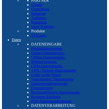
PARTNER
Glastür
Crunchbase
Indiamart
Aufhören
Kupplung
unser Portfolio
Produkte
RTIGuru.
Daten
DATENEINGABE
Produktdateneintrag.
Online-Dateneingabe.
Offline-Dateneingabe.
Bilddateneintrag.
CRM-Dateneingabe.
VPN / Remote-Dateneingabe
Gelbe weiße Seiten
Visitenkarten Dateneingabe
Dokumentdateneingabe
Firmenbericht
Rechtsunterlagen Dateneingabe
Kopieren Einfügen
PDF-Dateneingabedienste
DATENVERARBEITUNG