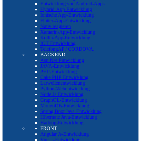
Entwicklung von Android-Apps
Hybrid-App-Entwicklung
Ionische App-Entwicklung
Flutter-App-Entwicklung
Nativ reagieren
Xamarin-App-Entwicklung
Kotlin-App-Entwicklung
IOT-Entwicklung
TelefongAP / CORDOVA.
BACKEND
Asp.Net-Entwicklung
JAVA-Entwicklung
PHP-Entwicklung
Cake PHP-Entwicklung
Larwellenentwicklung
Python-Webentwicklung
Node.Js-Entwicklung
GraphQL-Entwicklung
MongoDB-Entwicklung
Spring Boot Java-Entwicklung
Hibernate Java-Entwicklung
Hadoop-Entwicklung
FRONT
Angular Js-Entwicklung
Vue Js-Entwicklung