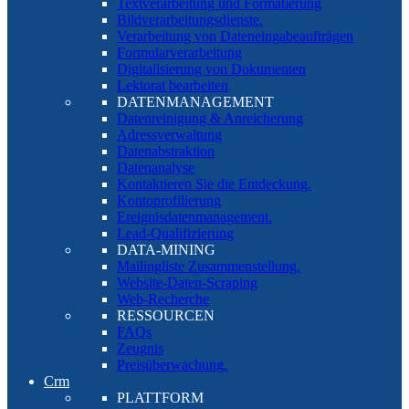
Textverarbeitung und Formatierung
Bildverarbeitungsdienste.
Verarbeitung von Dateneingabeaufträgen
Formularverarbeitung
Digitalisierung von Dokumenten
Lektorat bearbeiten
DATENMANAGEMENT
Datenreinigung & Anreicherung
Adressverwaltung
Datenabstraktion
Datenanalyse
Kontaktieren Sie die Entdeckung.
Kontoprofilierung
Ereignisdatenmanagement.
Lead-Qualifizierung
DATA-MINING
Mailingliste Zusammenstellung.
Website-Daten-Scraping
Web-Recherche
RESSOURCEN
FAQs
Zeugnis
Preisüberwachung.
Crm
PLATTFORM