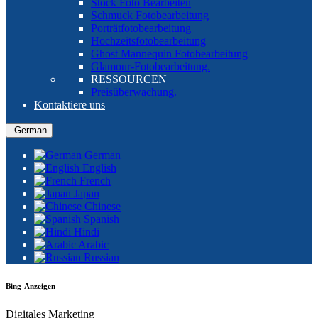
Stock Foto Bearbeiten
Schmuck Fotobearbeitung
Porträtfotobearbeitung
Hochzeitsfotobearbeitung
Ghost Mannequin Fotobearbeitung
Glamour-Fotobearbeitung.
RESSOURCEN
Preisüberwachung.
Kontaktiere uns
German
German
English
French
Japan
Chinese
Spanish
Hindi
Arabic
Russian
Bing-Anzeigen
Digitales Marketing