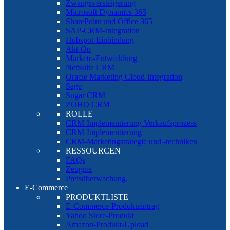
Zwangsversteigerung
Microsoft Dynamics 365
SharePoint und Office 365
SAP-CRM-Integration
Hubspot-Einbindung
Akt-On
Marketo-Entwicklung
NetSuite CRM
Oracle Marketing Cloud-Integration
Sage
Sugar CRM
ZOHO CRM
ROLLE
CRM-Implementierung Verkaufsprozess
CRM-Implementierung
CRM-Marketingstrategie und -techniken
RESSOURCEN
FAQs
Zeugnis
Preisüberwachung.
E-Commerce
PRODUKTLISTE
E-Commerce-Produkteintrag
Yahoo Store-Produkt
Amazon-Produkt-Upload