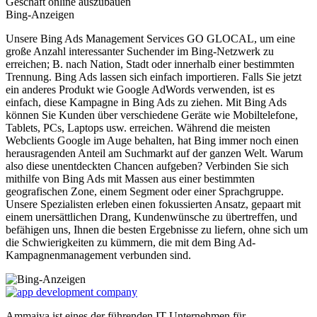
Geschäft online auszubauen
Bing-Anzeigen
Unsere Bing Ads Management Services GO GLOCAL, um eine
große Anzahl interessanter Suchender im Bing-Netzwerk zu
erreichen; B. nach Nation, Stadt oder innerhalb einer bestimmten
Trennung. Bing Ads lassen sich einfach importieren. Falls Sie jetzt
ein anderes Produkt wie Google AdWords verwenden, ist es
einfach, diese Kampagne in Bing Ads zu ziehen. Mit Bing Ads
können Sie Kunden über verschiedene Geräte wie Mobiltelefone,
Tablets, PCs, Laptops usw. erreichen. Während die meisten
Webclients Google im Auge behalten, hat Bing immer noch einen
herausragenden Anteil am Suchmarkt auf der ganzen Welt. Warum
also diese unentdeckten Chancen aufgeben? Verbinden Sie sich
mithilfe von Bing Ads mit Massen aus einer bestimmten
geografischen Zone, einem Segment oder einer Sprachgruppe.
Unsere Spezialisten erleben einen fokussierten Ansatz, gepaart mit
einem unersättlichen Drang, Kundenwünsche zu übertreffen, und
befähigen uns, Ihnen die besten Ergebnisse zu liefern, ohne sich um
die Schwierigkeiten zu kümmern, die mit dem Bing Ad-
Kampagnenmanagement verbunden sind.
Ammaiya ist eines der führenden IT-Unternehmen für