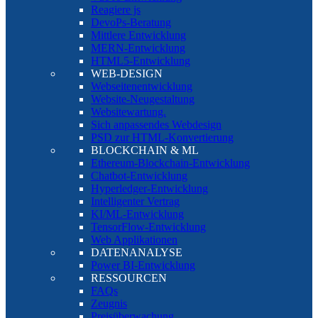
Reagiere js
DevoPs-Beratung
Mittlere Entwicklung
MERN-Entwicklung
HTML5-Entwicklung
WEB-DESIGN
Webseitenentwicklung
Website-Neugestaltung
Websitewartung.
Sich anpassendes Webdesign
PSD zur HTML-Konvertierung
BLOCKCHAIN & ML
Ethereum-Blockchain-Entwicklung
Chatbot-Entwicklung
Hyperledger-Entwicklung
Intelligenter Vertrag
KI/ML-Entwicklung
TensorFlow-Entwicklung
Web Applikationen
DATENANALYSE
Power BI-Entwicklung
RESSOURCEN
FAQs
Zeugnis
Preisüberwachung.