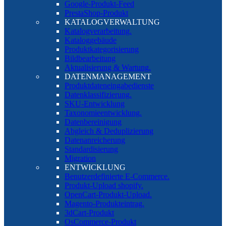
Google-Produkt-Feed
PrestaShop-Produkt
KATALOGVERWALTUNG
Katalogverarbeitung.
Kataloggebäude
Produktkategorisierung
Bildbearbeitung
Aktualisierung & Wartung.
DATENMANAGEMENT
Produktdateneingabedienste
Datenklassifizierung.
SKU-Entwicklung
Taxonomieentwicklung.
Datenbereinigung
Abgleich & Deduplizierung
Datenanreicherung
Standardisierung
Migration
ENTWICKLUNG
Benutzerdefinierte E-Commerce.
Produkt-Upload shopify.
OpenCart-Produkt-Upload.
Magento-Produkteintrag.
3dCart-Produkt
OsCommerce-Produkt