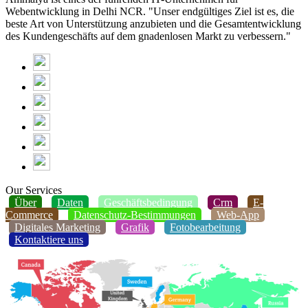
Webentwicklung in Delhi NCR. "Unser endgültiges Ziel ist es, die
beste Art von Unterstützung anzubieten und die Gesamtentwicklung
des Kundengeschäfts auf dem gnadenlosen Markt zu verbessern."
Our Services
Über
Daten
Geschäftsbedingung
Crm
E-
Commerce
Datenschutz-Bestimmungen
Web-App
Digitales Marketing
Grafik
Fotobearbeitung
Kontaktiere uns