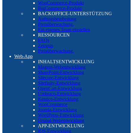
WooCommerce-Produkt
BigCommerce-Produkt
BACKOFFICE-UNTERSTÜTZUNG
Auftragsbearbeitung
Preisüberwachung.
Ein eigenes Team einstellen
RESSOURCEN
FAQs
Zeugnis
Preisüberwachung.
Web-App
INHALTSENTWICKLUNG
Magent-Webentwicklung
SharePoint-Entwicklung
Sitecore-Entwicklung
Sitefinity-Entwicklung
OpenCart-Entwicklung
Umbraco-Entwicklung
Kentico-Entwicklung
WooCommerce
Joomla-Entwicklung
WordPress-Entwicklung
Drupal-Webentwicklung
APP-ENTWICKLUNG
IOS-Entwicklung