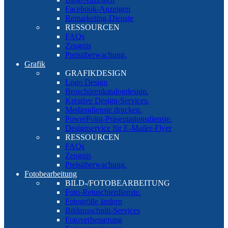
Facebook-Anzeigen
Remarketing-Dienste
RESSOURCEN
FAQs
Zeugnis
Preisüberwachung.
Grafik
GRAFIKDESIGN
Logo Design
Broschürenkatalogdesign.
Kreative Design-Services.
Mediendienste drucken.
PowerPoint-Präsentationsdienste.
Designservice für E-Mailer-Flyer
RESSOURCEN
FAQs
Zeugnis
Preisüberwachung.
Fotobearbeitung
BILD-/FOTOBEARBEITUNG
Foto-Retuschierdienste.
Fotogröße ändern
Bildausschnitt-Services
Fotoverbesserung