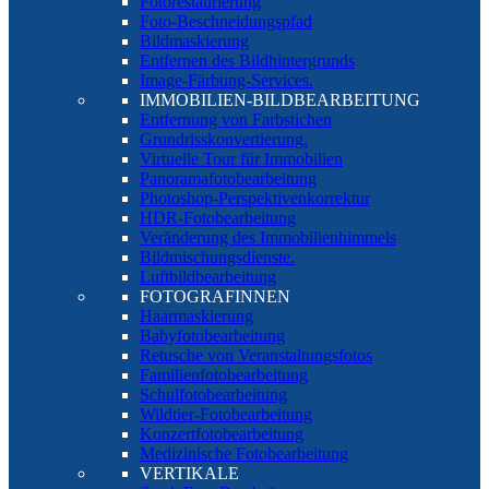
Fotorestaurierung
Foto-Beschneidungspfad
Bildmaskierung
Entfernen des Bildhintergrunds
Image-Färbung-Services.
IMMOBILIEN-BILDBEARBEITUNG
Entfernung von Farbstichen
Grundrisskonvertierung.
Virtuelle Tour für Immobilien
Panoramafotobearbeitung
Photoshop-Perspektivenkorrektur
HDR-Fotobearbeitung
Veränderung des Immobilienhimmels
Bildmischungsdienste.
Luftbildbearbeitung
FOTOGRAFINNEN
Haarmaskierung
Babyfotobearbeitung
Retusche von Veranstaltungsfotos
Familienfotobearbeitung
Schulfotobearbeitung
Wildtier-Fotobearbeitung
Konzertfotobearbeitung
Medizinische Fotobearbeitung
VERTIKALE