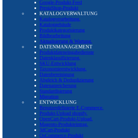
Google-Produkt-Feed
PrestaShop-Produkt
KATALOGVERWALTUNG
Katalogverarbeitung.
Kataloggebäude
Produktkategorisierung
Bildbearbeitung
Aktualisierung & Wartung.
DATENMANAGEMENT
Produktdateneingabedienste
Datenklassifizierung.
SKU-Entwicklung
Taxonomieentwicklung.
Datenbereinigung
Abgleich & Deduplizierung
Datenanreicherung
Standardisierung
Migration
ENTWICKLUNG
Benutzerdefinierte E-Commerce.
Produkt-Upload shopify.
OpenCart-Produkt-Upload.
Magento-Produkteintrag.
3dCart-Produkt
OsCommerce-Produkt