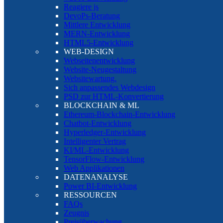
Reagiere js
DevoPs-Beratung
Mittlere Entwicklung
MERN-Entwicklung
HTML5-Entwicklung
WEB-DESIGN
Webseitenentwicklung
Website-Neugestaltung
Websitewartung.
Sich anpassendes Webdesign
PSD zur HTML-Konvertierung
BLOCKCHAIN & ML
Ethereum-Blockchain-Entwicklung
Chatbot-Entwicklung
Hyperledger-Entwicklung
Intelligenter Vertrag
KI/ML-Entwicklung
TensorFlow-Entwicklung
Web Applikationen
DATENANALYSE
Power BI-Entwicklung
RESSOURCEN
FAQs
Zeugnis
Preisüberwachung.