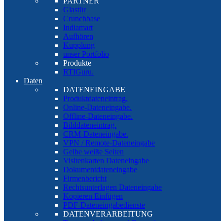
PARTNER
Glastür
Crunchbase
Indiamart
Aufhören
Kupplung
unser Portfolio
Produkte
RTIGuru.
Daten
DATENEINGABE
Produktdateneintrag.
Online-Dateneingabe.
Offline-Dateneingabe.
Bilddateneintrag.
CRM-Dateneingabe.
VPN / Remote-Dateneingabe
Gelbe weiße Seiten
Visitenkarten Dateneingabe
Dokumentdateneingabe
Firmenbericht
Rechtsunterlagen Dateneingabe
Kopieren Einfügen
PDF-Dateneingabedienste
DATENVERARBEITUNG