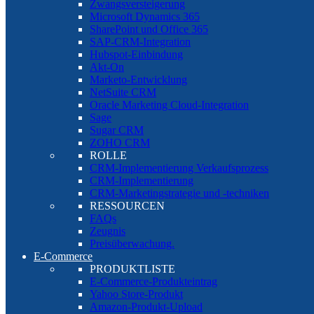
Zwangsversteigerung
Microsoft Dynamics 365
SharePoint und Office 365
SAP-CRM-Integration
Hubspot-Einbindung
Akt-On
Marketo-Entwicklung
NetSuite CRM
Oracle Marketing Cloud-Integration
Sage
Sugar CRM
ZOHO CRM
ROLLE
CRM-Implementierung Verkaufsprozess
CRM-Implementierung
CRM-Marketingstrategie und -techniken
RESSOURCEN
FAQs
Zeugnis
Preisüberwachung.
E-Commerce
PRODUKTLISTE
E-Commerce-Produkteintrag
Yahoo Store-Produkt
Amazon-Produkt-Upload