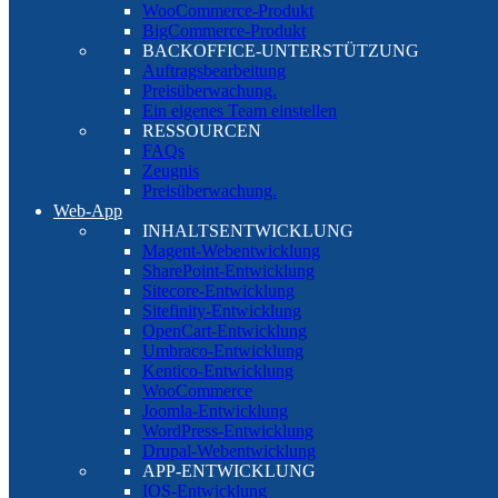
WooCommerce-Produkt
BigCommerce-Produkt
BACKOFFICE-UNTERSTÜTZUNG
Auftragsbearbeitung
Preisüberwachung.
Ein eigenes Team einstellen
RESSOURCEN
FAQs
Zeugnis
Preisüberwachung.
Web-App
INHALTSENTWICKLUNG
Magent-Webentwicklung
SharePoint-Entwicklung
Sitecore-Entwicklung
Sitefinity-Entwicklung
OpenCart-Entwicklung
Umbraco-Entwicklung
Kentico-Entwicklung
WooCommerce
Joomla-Entwicklung
WordPress-Entwicklung
Drupal-Webentwicklung
APP-ENTWICKLUNG
IOS-Entwicklung