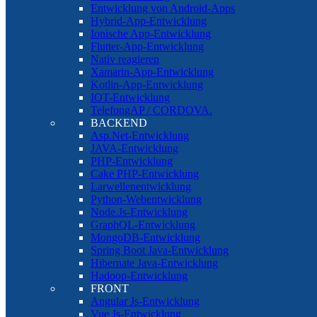
Entwicklung von Android-Apps
Hybrid-App-Entwicklung
Ionische App-Entwicklung
Flutter-App-Entwicklung
Nativ reagieren
Xamarin-App-Entwicklung
Kotlin-App-Entwicklung
IOT-Entwicklung
TelefongAP / CORDOVA.
BACKEND
Asp.Net-Entwicklung
JAVA-Entwicklung
PHP-Entwicklung
Cake PHP-Entwicklung
Larwellenentwicklung
Python-Webentwicklung
Node.Js-Entwicklung
GraphQL-Entwicklung
MongoDB-Entwicklung
Spring Boot Java-Entwicklung
Hibernate Java-Entwicklung
Hadoop-Entwicklung
FRONT
Angular Js-Entwicklung
Vue Js-Entwicklung