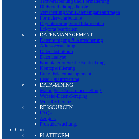
Textverarbeitung und Formatierung
Bildverarbeitungsdienste.
Verarbeitung von Dateneingabeaufträgen
Formularverarbeitung
Digitalisierung von Dokumenten
Lektorat bearbeiten
DATENMANAGEMENT
Datenreinigung & Anreicherung
Adressverwaltung
Datenabstraktion
Datenanalyse
Kontaktieren Sie die Entdeckung.
Kontoprofilierung
Ereignisdatenmanagement.
Lead-Qualifizierung
DATA-MINING
Mailingliste Zusammenstellung.
Website-Daten-Scraping
Web-Recherche
RESSOURCEN
FAQs
Zeugnis
Preisüberwachung.
Crm
PLATTFORM