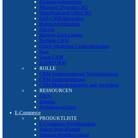
Zwangsversteigerung
Microsoft Dynamics 365
SharePoint und Office 365
SAP-CRM-Integration
Hubspot-Einbindung
Akt-On
Marketo-Entwicklung
NetSuite CRM
Oracle Marketing Cloud-Integration
Sage
Sugar CRM
ZOHO CRM
ROLLE
CRM-Implementierung Verkaufsprozess
CRM-Implementierung
CRM-Marketingstrategie und -techniken
RESSOURCEN
FAQs
Zeugnis
Preisüberwachung.
E-Commerce
PRODUKTLISTE
E-Commerce-Produkteintrag
Yahoo Store-Produkt
Amazon-Produkt-Upload