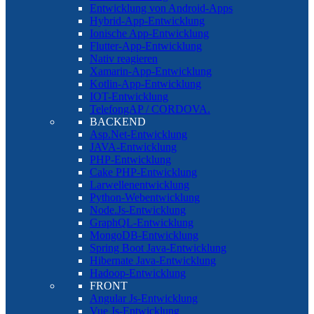
Entwicklung von Android-Apps
Hybrid-App-Entwicklung
Ionische App-Entwicklung
Flutter-App-Entwicklung
Nativ reagieren
Xamarin-App-Entwicklung
Kotlin-App-Entwicklung
IOT-Entwicklung
TelefongAP / CORDOVA.
BACKEND
Asp.Net-Entwicklung
JAVA-Entwicklung
PHP-Entwicklung
Cake PHP-Entwicklung
Larwellenentwicklung
Python-Webentwicklung
Node.Js-Entwicklung
GraphQL-Entwicklung
MongoDB-Entwicklung
Spring Boot Java-Entwicklung
Hibernate Java-Entwicklung
Hadoop-Entwicklung
FRONT
Angular Js-Entwicklung
Vue Js-Entwicklung