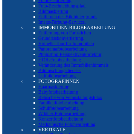
Fotorestaurierung
Foto-Beschneidungspfad
Bildmaskierung
Entfernen des Bildhintergrunds
Image-Färbung-Services.
IMMOBILIEN-BILDBEARBEITUNG
Entfernung von Farbstichen
Grundrisskonvertierung.
Virtuelle Tour für Immobilien
Panoramafotobearbeitung
Photoshop-Perspektivenkorrektur
HDR-Fotobearbeitung
Veränderung des Immobilienhimmels
Bildmischungsdienste.
Luftbildbearbeitung
FOTOGRAFINNEN
Haarmaskierung
Babyfotobearbeitung
Retusche von Veranstaltungsfotos
Familienfotobearbeitung
Schulfotobearbeitung
Wildtier-Fotobearbeitung
Konzertfotobearbeitung
Medizinische Fotobearbeitung
VERTIKALE