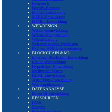
Reagiere js
DevoPs-Beratung
Mittlere Entwicklung
MERN-Entwicklung
HTML5-Entwicklung
WEB-DESIGN
Webseitenentwicklung
Website-Neugestaltung
Websitewartung.
Sich anpassendes Webdesign
PSD zur HTML-Konvertierung
BLOCKCHAIN & ML
Ethereum-Blockchain-Entwicklung
Chatbot-Entwicklung
Hyperledger-Entwicklung
Intelligenter Vertrag
KI/ML-Entwicklung
TensorFlow-Entwicklung
Web Applikationen
DATENANALYSE
Power BI-Entwicklung
RESSOURCEN
FAQs
Zeugnis
Preisüberwachung.