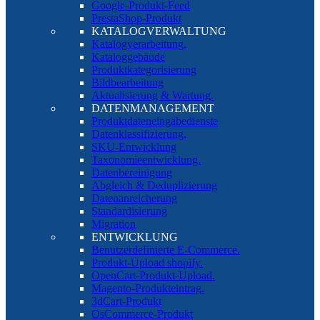
Google-Produkt-Feed
PrestaShop-Produkt
KATALOGVERWALTUNG
Katalogverarbeitung.
Kataloggebäude
Produktkategorisierung
Bildbearbeitung
Aktualisierung & Wartung.
DATENMANAGEMENT
Produktdateneingabedienste
Datenklassifizierung.
SKU-Entwicklung
Taxonomieentwicklung.
Datenbereinigung
Abgleich & Deduplizierung
Datenanreicherung
Standardisierung
Migration
ENTWICKLUNG
Benutzerdefinierte E-Commerce.
Produkt-Upload shopify.
OpenCart-Produkt-Upload.
Magento-Produkteintrag.
3dCart-Produkt
OsCommerce-Produkt