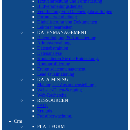
Textverarbeitung und Formatierung
Bildverarbeitungsdienste.
Verarbeitung von Dateneingabeaufträgen
Formularverarbeitung
Digitalisierung von Dokumenten
Lektorat bearbeiten
DATENMANAGEMENT
Datenreinigung & Anreicherung
Adressverwaltung
Datenabstraktion
Datenanalyse
Kontaktieren Sie die Entdeckung.
Kontoprofilierung
Ereignisdatenmanagement.
Lead-Qualifizierung
DATA-MINING
Mailingliste Zusammenstellung.
Website-Daten-Scraping
Web-Recherche
RESSOURCEN
FAQs
Zeugnis
Preisüberwachung.
Crm
PLATTFORM