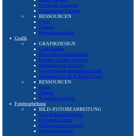
Facebook-Anzeigen
Remarketing-Dienste
RESSOURCEN
FAQs
Zeugnis
Preisüberwachung.
Grafik
GRAFIKDESIGN
Logo Design
Broschürenkatalogdesign.
Kreative Design-Services.
Mediendienste drucken.
PowerPoint-Präsentationsdienste.
Designservice für E-Mailer-Flyer
RESSOURCEN
FAQs
Zeugnis
Preisüberwachung.
Fotobearbeitung
BILD-/FOTOBEARBEITUNG
Foto-Retuschierdienste.
Fotogröße ändern
Bildausschnitt-Services
Fotoverbesserung