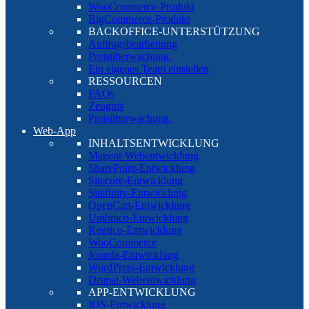
WooCommerce-Produkt
BigCommerce-Produkt
BACKOFFICE-UNTERSTÜTZUNG
Auftragsbearbeitung
Preisüberwachung.
Ein eigenes Team einstellen
RESSOURCEN
FAQs
Zeugnis
Preisüberwachung.
Web-App
INHALTSENTWICKLUNG
Magent-Webentwicklung
SharePoint-Entwicklung
Sitecore-Entwicklung
Sitefinity-Entwicklung
OpenCart-Entwicklung
Umbraco-Entwicklung
Kentico-Entwicklung
WooCommerce
Joomla-Entwicklung
WordPress-Entwicklung
Drupal-Webentwicklung
APP-ENTWICKLUNG
IOS-Entwicklung