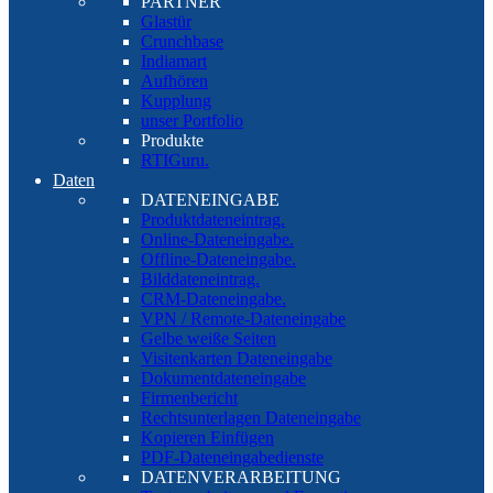
PARTNER
Glastür
Crunchbase
Indiamart
Aufhören
Kupplung
unser Portfolio
Produkte
RTIGuru.
Daten
DATENEINGABE
Produktdateneintrag.
Online-Dateneingabe.
Offline-Dateneingabe.
Bilddateneintrag.
CRM-Dateneingabe.
VPN / Remote-Dateneingabe
Gelbe weiße Seiten
Visitenkarten Dateneingabe
Dokumentdateneingabe
Firmenbericht
Rechtsunterlagen Dateneingabe
Kopieren Einfügen
PDF-Dateneingabedienste
DATENVERARBEITUNG