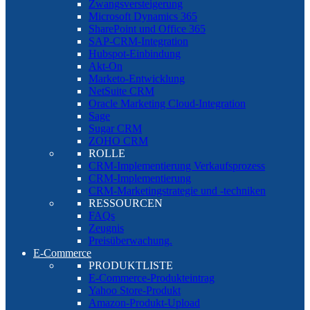
Zwangsversteigerung
Microsoft Dynamics 365
SharePoint und Office 365
SAP-CRM-Integration
Hubspot-Einbindung
Akt-On
Marketo-Entwicklung
NetSuite CRM
Oracle Marketing Cloud-Integration
Sage
Sugar CRM
ZOHO CRM
ROLLE
CRM-Implementierung Verkaufsprozess
CRM-Implementierung
CRM-Marketingstrategie und -techniken
RESSOURCEN
FAQs
Zeugnis
Preisüberwachung.
E-Commerce
PRODUKTLISTE
E-Commerce-Produkteintrag
Yahoo Store-Produkt
Amazon-Produkt-Upload