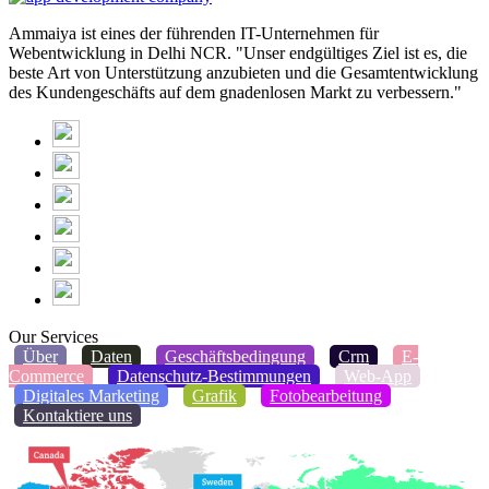
Ammaiya ist eines der führenden IT-Unternehmen für
Webentwicklung in Delhi NCR. "Unser endgültiges Ziel ist es, die
beste Art von Unterstützung anzubieten und die Gesamtentwicklung
des Kundengeschäfts auf dem gnadenlosen Markt zu verbessern."
Our Services
Über
Daten
Geschäftsbedingung
Crm
E-
Commerce
Datenschutz-Bestimmungen
Web-App
Digitales Marketing
Grafik
Fotobearbeitung
Kontaktiere uns