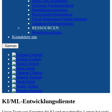
Stock Foto Bearbeiten
Schmuck Fotobearbeitung
Porträtfotobearbeitung
Hochzeitsfotobearbeitung
Ghost Mannequin Fotobearbeitung
Glamour-Fotobearbeitung.
RESSOURCEN
Preisüberwachung.
Kontaktiere uns
German
German
English
French
Japan
Chinese
Spanish
Hindi
Arabic
Russian
KI/ML-Entwicklungsdienste
Unser Team von Experten für KI und maschinelles Lernen hat viele