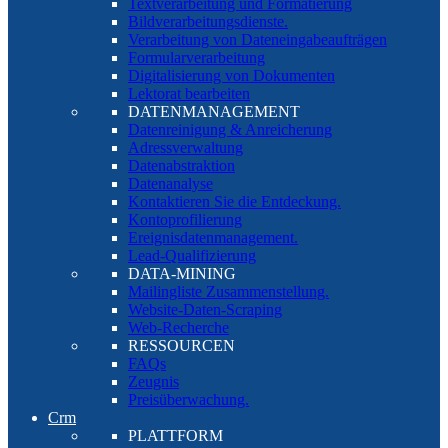
Textverarbeitung und Formatierung
Bildverarbeitungsdienste.
Verarbeitung von Dateneingabeaufträgen
Formularverarbeitung
Digitalisierung von Dokumenten
Lektorat bearbeiten
DATENMANAGEMENT
Datenreinigung & Anreicherung
Adressverwaltung
Datenabstraktion
Datenanalyse
Kontaktieren Sie die Entdeckung.
Kontoprofilierung
Ereignisdatenmanagement.
Lead-Qualifizierung
DATA-MINING
Mailingliste Zusammenstellung.
Website-Daten-Scraping
Web-Recherche
RESSOURCEN
FAQs
Zeugnis
Preisüberwachung.
Crm
PLATTFORM