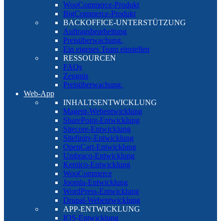
WooCommerce-Produkt
BigCommerce-Produkt
BACKOFFICE-UNTERSTÜTZUNG
Auftragsbearbeitung
Preisüberwachung.
Ein eigenes Team einstellen
RESSOURCEN
FAQs
Zeugnis
Preisüberwachung.
Web-App
INHALTSENTWICKLUNG
Magent-Webentwicklung
SharePoint-Entwicklung
Sitecore-Entwicklung
Sitefinity-Entwicklung
OpenCart-Entwicklung
Umbraco-Entwicklung
Kentico-Entwicklung
WooCommerce
Joomla-Entwicklung
WordPress-Entwicklung
Drupal-Webentwicklung
APP-ENTWICKLUNG
IOS-Entwicklung