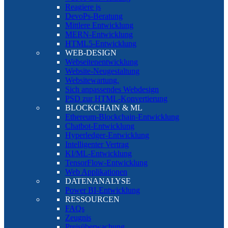
Reagiere js
DevoPs-Beratung
Mittlere Entwicklung
MERN-Entwicklung
HTML5-Entwicklung
WEB-DESIGN
Webseitenentwicklung
Website-Neugestaltung
Websitewartung.
Sich anpassendes Webdesign
PSD zur HTML-Konvertierung
BLOCKCHAIN & ML
Ethereum-Blockchain-Entwicklung
Chatbot-Entwicklung
Hyperledger-Entwicklung
Intelligenter Vertrag
KI/ML-Entwicklung
TensorFlow-Entwicklung
Web Applikationen
DATENANALYSE
Power BI-Entwicklung
RESSOURCEN
FAQs
Zeugnis
Preisüberwachung.