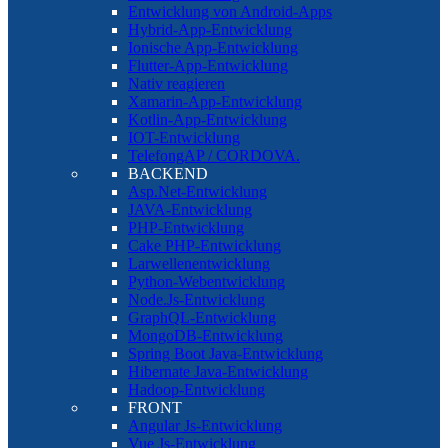
Entwicklung von Android-Apps
Hybrid-App-Entwicklung
Ionische App-Entwicklung
Flutter-App-Entwicklung
Nativ reagieren
Xamarin-App-Entwicklung
Kotlin-App-Entwicklung
IOT-Entwicklung
TelefongAP / CORDOVA.
BACKEND
Asp.Net-Entwicklung
JAVA-Entwicklung
PHP-Entwicklung
Cake PHP-Entwicklung
Larwellenentwicklung
Python-Webentwicklung
Node.Js-Entwicklung
GraphQL-Entwicklung
MongoDB-Entwicklung
Spring Boot Java-Entwicklung
Hibernate Java-Entwicklung
Hadoop-Entwicklung
FRONT
Angular Js-Entwicklung
Vue Js-Entwicklung