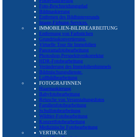
Fotorestaurierung
Foto-Beschneidungspfad
Bildmaskierung
Entfernen des Bildhintergrunds
Image-Färbung-Services.
IMMOBILIEN-BILDBEARBEITUNG
Entfernung von Farbstichen
Grundrisskonvertierung.
Virtuelle Tour für Immobilien
Panoramafotobearbeitung
Photoshop-Perspektivenkorrektur
HDR-Fotobearbeitung
Veränderung des Immobilienhimmels
Bildmischungsdienste.
Luftbildbearbeitung
FOTOGRAFINNEN
Haarmaskierung
Babyfotobearbeitung
Retusche von Veranstaltungsfotos
Familienfotobearbeitung
Schulfotobearbeitung
Wildtier-Fotobearbeitung
Konzertfotobearbeitung
Medizinische Fotobearbeitung
VERTIKALE