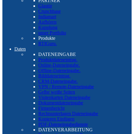
PARTNER
Glastür
Crunchbase
Indiamart
Aufhören
Kupplung
unser Portfolio
Produkte
RTIGuru.
Daten
DATENEINGABE
Produktdateneintrag.
Online-Dateneingabe.
Offline-Dateneingabe.
Bilddateneintrag.
CRM-Dateneingabe.
VPN / Remote-Dateneingabe
Gelbe weiße Seiten
Visitenkarten Dateneingabe
Dokumentdateneingabe
Firmenbericht
Rechtsunterlagen Dateneingabe
Kopieren Einfügen
PDF-Dateneingabedienste
DATENVERARBEITUNG