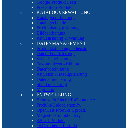
Google-Produkt-Feed
PrestaShop-Produkt
KATALOGVERWALTUNG
Katalogverarbeitung.
Kataloggebäude
Produktkategorisierung
Bildbearbeitung
Aktualisierung & Wartung.
DATENMANAGEMENT
Produktdateneingabedienste
Datenklassifizierung.
SKU-Entwicklung
Taxonomieentwicklung.
Datenbereinigung
Abgleich & Deduplizierung
Datenanreicherung
Standardisierung
Migration
ENTWICKLUNG
Benutzerdefinierte E-Commerce.
Produkt-Upload shopify.
OpenCart-Produkt-Upload.
Magento-Produkteintrag.
3dCart-Produkt
OsCommerce-Produkt