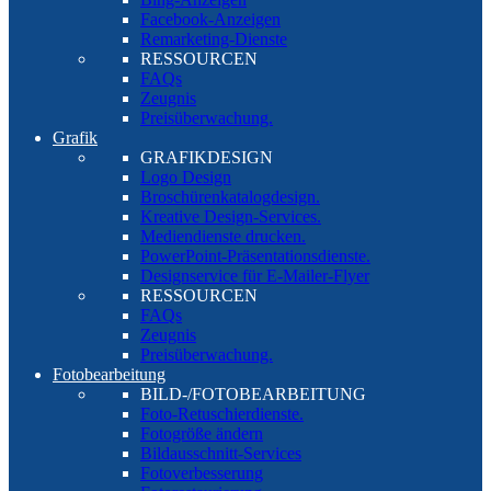
Facebook-Anzeigen
Remarketing-Dienste
RESSOURCEN
FAQs
Zeugnis
Preisüberwachung.
Grafik
GRAFIKDESIGN
Logo Design
Broschürenkatalogdesign.
Kreative Design-Services.
Mediendienste drucken.
PowerPoint-Präsentationsdienste.
Designservice für E-Mailer-Flyer
RESSOURCEN
FAQs
Zeugnis
Preisüberwachung.
Fotobearbeitung
BILD-/FOTOBEARBEITUNG
Foto-Retuschierdienste.
Fotogröße ändern
Bildausschnitt-Services
Fotoverbesserung