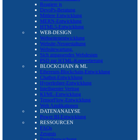
Reagiere js
DevoPs-Beratung
Mittlere Entwicklung
MERN-Entwicklung
HTML5-Entwicklung
WEB-DESIGN
Webseitenentwicklung
Website-Neugestaltung
Websitewartung.
Sich anpassendes Webdesign
PSD zur HTML-Konvertierung
BLOCKCHAIN & ML
Ethereum-Blockchain-Entwicklung
Chatbot-Entwicklung
Hyperledger-Entwicklung
Intelligenter Vertrag
KI/ML-Entwicklung
TensorFlow-Entwicklung
Web Applikationen
DATENANALYSE
Power BI-Entwicklung
RESSOURCEN
FAQs
Zeugnis
Preisüberwachung.