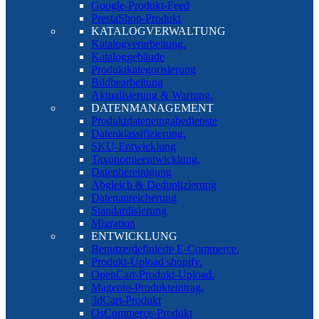
Google-Produkt-Feed
PrestaShop-Produkt
KATALOGVERWALTUNG
Katalogverarbeitung.
Kataloggebäude
Produktkategorisierung
Bildbearbeitung
Aktualisierung & Wartung.
DATENMANAGEMENT
Produktdateneingabedienste
Datenklassifizierung.
SKU-Entwicklung
Taxonomieentwicklung.
Datenbereinigung
Abgleich & Deduplizierung
Datenanreicherung
Standardisierung
Migration
ENTWICKLUNG
Benutzerdefinierte E-Commerce.
Produkt-Upload shopify.
OpenCart-Produkt-Upload.
Magento-Produkteintrag.
3dCart-Produkt
OsCommerce-Produkt