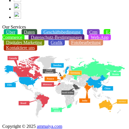
Our Services
Über
Daten
Geschäftsbedingung
Crm
E-
Commerce
Datenschutz-Bestimmungen
Web-App
Digitales Marketing
Grafik
Fotobearbeitung
Kontaktiere uns
Copyright © 2025
ammaiya.com