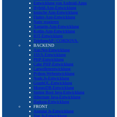
Entwicklung von Android-Apps
Hybrid-App-Entwicklung
Ionische App-Entwicklung
Flutter-App-Entwicklung
Nativ reagieren
Xamarin-App-Entwicklung
Kotlin-App-Entwicklung
IOT-Entwicklung
TelefongAP / CORDOVA.
BACKEND
Asp.Net-Entwicklung
JAVA-Entwicklung
PHP-Entwicklung
Cake PHP-Entwicklung
Larwellenentwicklung
Python-Webentwicklung
Node.Js-Entwicklung
GraphQL-Entwicklung
MongoDB-Entwicklung
Spring Boot Java-Entwicklung
Hibernate Java-Entwicklung
Hadoop-Entwicklung
FRONT
Angular Js-Entwicklung
Vue Js-Entwicklung