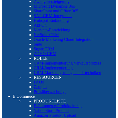
Zwangsversteigerung
Microsoft Dynamics 365
SharePoint und Office 365
SAP-CRM-Integration
Hubspot-Einbindung
Akt-On
Marketo-Entwicklung
NetSuite CRM
Oracle Marketing Cloud-Integration
Sage
Sugar CRM
ZOHO CRM
ROLLE
CRM-Implementierung Verkaufsprozess
CRM-Implementierung
CRM-Marketingstrategie und -techniken
RESSOURCEN
FAQs
Zeugnis
Preisüberwachung.
E-Commerce
PRODUKTLISTE
E-Commerce-Produkteintrag
Yahoo Store-Produkt
Amazon-Produkt-Upload