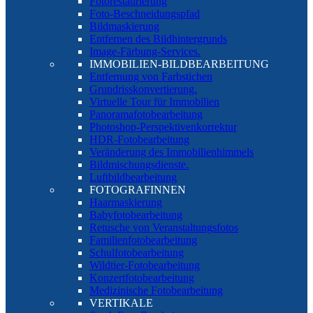
Fotorestaurierung
Foto-Beschneidungspfad
Bildmaskierung
Entfernen des Bildhintergrunds
Image-Färbung-Services.
IMMOBILIEN-BILDBEARBEITUNG
Entfernung von Farbstichen
Grundrisskonvertierung.
Virtuelle Tour für Immobilien
Panoramafotobearbeitung
Photoshop-Perspektivenkorrektur
HDR-Fotobearbeitung
Veränderung des Immobilienhimmels
Bildmischungsdienste.
Luftbildbearbeitung
FOTOGRAFINNEN
Haarmaskierung
Babyfotobearbeitung
Retusche von Veranstaltungsfotos
Familienfotobearbeitung
Schulfotobearbeitung
Wildtier-Fotobearbeitung
Konzertfotobearbeitung
Medizinische Fotobearbeitung
VERTIKALE