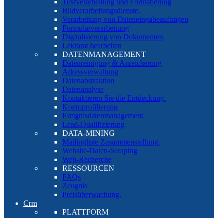
Textverarbeitung und Formatierung
Bildverarbeitungsdienste.
Verarbeitung von Dateneingabeaufträgen
Formularverarbeitung
Digitalisierung von Dokumenten
Lektorat bearbeiten
DATENMANAGEMENT
Datenreinigung & Anreicherung
Adressverwaltung
Datenabstraktion
Datenanalyse
Kontaktieren Sie die Entdeckung.
Kontoprofilierung
Ereignisdatenmanagement.
Lead-Qualifizierung
DATA-MINING
Mailingliste Zusammenstellung.
Website-Daten-Scraping
Web-Recherche
RESSOURCEN
FAQs
Zeugnis
Preisüberwachung.
Crm
PLATTFORM