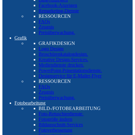
Facebook-Anzeigen
Remarketing-Dienste
RESSOURCEN
FAQs
Zeugnis
Preisüberwachung.
Grafik
GRAFIKDESIGN
Logo Design
Broschürenkatalogdesign.
Kreative Design-Services.
Mediendienste drucken.
PowerPoint-Präsentationsdienste.
Designservice für E-Mailer-Flyer
RESSOURCEN
FAQs
Zeugnis
Preisüberwachung.
Fotobearbeitung
BILD-/FOTOBEARBEITUNG
Foto-Retuschierdienste.
Fotogröße ändern
Bildausschnitt-Services
Fotoverbesserung