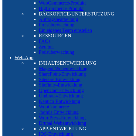
WooCommerce-Produkt
BigCommerce-Produkt
BACKOFFICE-UNTERSTÜTZUNG
Auftragsbearbeitung
Preisüberwachung.
Ein eigenes Team einstellen
RESSOURCEN
FAQs
Zeugnis
Preisüberwachung.
Web-App
INHALTSENTWICKLUNG
Magent-Webentwicklung
SharePoint-Entwicklung
Sitecore-Entwicklung
Sitefinity-Entwicklung
OpenCart-Entwicklung
Umbraco-Entwicklung
Kentico-Entwicklung
WooCommerce
Joomla-Entwicklung
WordPress-Entwicklung
Drupal-Webentwicklung
APP-ENTWICKLUNG
IOS-Entwicklung