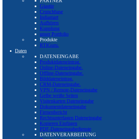
PARTNER
Glastür
Crunchbase
Indiamart
Aufhören
Kupplung
unser Portfolio
Produkte
RTIGuru.
Daten
DATENEINGABE
Produktdateneintrag.
Online-Dateneingabe.
Offline-Dateneingabe.
Bilddateneintrag.
CRM-Dateneingabe.
VPN / Remote-Dateneingabe
Gelbe weiße Seiten
Visitenkarten Dateneingabe
Dokumentdateneingabe
Firmenbericht
Rechtsunterlagen Dateneingabe
Kopieren Einfügen
PDF-Dateneingabedienste
DATENVERARBEITUNG