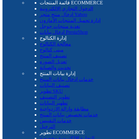
قائمة المنتجات ECOMMERCE
الدخول التجاري الإلكترونية
إدخال منتج متجر Yahoo
إدارة تحميل المنتجات الأمازون
تغذية منتجات جوجل
إدخال بيانات PrestaShop
إدارة الكتالوج
معالجة الكتالوج
مبنى كتالوج
تصنيف المنتج
تعديل الصوره
تحديث والصيانة
إدارة بيانات المنتج
خدمات إدخال بيانات المنتج
تصنيف البيانات
تطوير SKU
تطوير التصنيف
تطهير البيانات
مطابقة وإزالة الازدواجية
خدمات تخصيص بيانات المنتج
خدمات التقييس
الترحيل
تطوير ECOMMERCE
التجارة الإلكترونية مخصصة