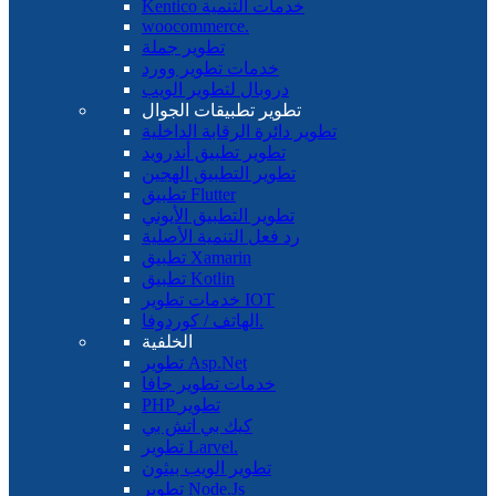
Kentico خدمات التنمية
woocommerce.
تطوير جملة
خدمات تطوير وورد
دروبال لتطوير الويب
تطوير تطبيقات الجوال
تطوير دائرة الرقابة الداخلية
تطوير تطبيق أندرويد
تطوير التطبيق الهجين
تطبيق Flutter
تطوير التطبيق الأيوني
رد فعل التنمية الأصلية
تطبيق Xamarin
تطبيق Kotlin
خدمات تطوير IOT
الهاتف / كوردوفا.
الخلفية
تطوير Asp.Net
خدمات تطوير جافا
PHP تطوير
كيك بي اتش بي
تطوير Larvel.
تطوير الويب بيثون
تطوير Node.Js