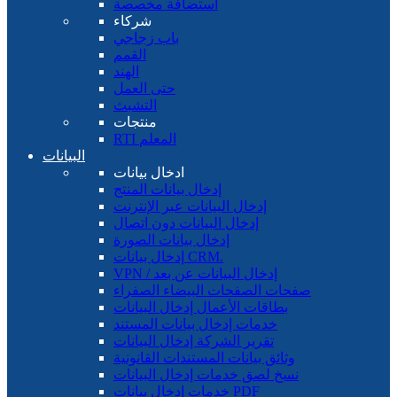
استضافة مخصصة
شركاء
باب زجاجي
القمم
الهند
حتى العمل
التشبث
منتجات
RTI المعلم
البيانات
ادخال بيانات
إدخال بيانات المنتج
إدخال البيانات عبر الإنترنت
إدخال البيانات دون اتصال
إدخال بيانات الصورة
إدخال بيانات CRM.
VPN / إدخال البيانات عن بعد
صفحات الصفحات البيضاء الصفراء
بطاقات الأعمال إدخال البيانات
خدمات إدخال بيانات المستند
تقرير الشركة إدخال البيانات
وثائق بيانات المستندات القانونية
نسخ لصق خدمات إدخال البيانات
خدمات إدخال بيانات PDF