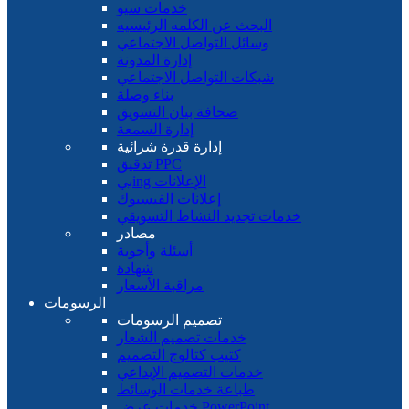
خدمات سيو
البحث عن الكلمه الرئيسيه
وسائل التواصل الاجتماعي
إدارة المدونة
شبكات التواصل الاجتماعي
بناء وصلة
صحافة بيان التسويق
إدارة السمعة
إدارة قدرة شرائية
تدقيق PPC
بيing الإعلانات
إعلانات الفيسبوك
خدمات تجديد النشاط التسويقي
مصادر
أسئلة وأجوبة
شهادة
مراقبة الأسعار
الرسومات
تصميم الرسومات
خدمات تصميم الشعار
كتيب كتالوج التصميم
خدمات التصميم الإبداعي
طباعة خدمات الوسائط
خدمات عرض PowerPoint