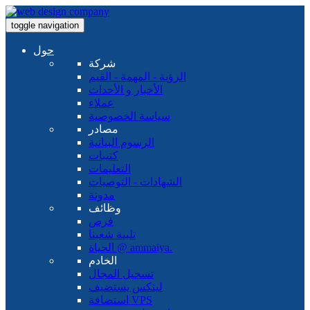
toggle navigation
حول
شركة
الرؤية - المهمة - القيم
الأخبار و الأحداث
عملاء
سياسة الخصوصية
مصادر
الرسوم البيانية
كتيبات
التعليمات
الشهادات - التوصيات
مدونة
وظائف
فرص
تلبية شعبنا
الحياة @ ammaiya.
الخادم
تسجيل المجال
لينكس يستضيف
استضافة VPS