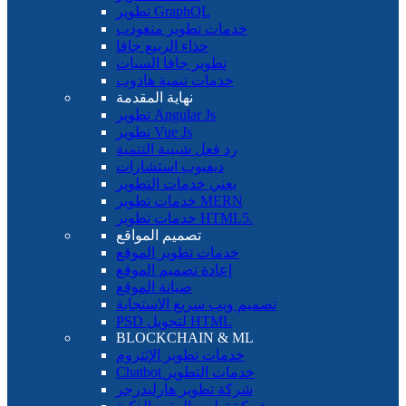
تطوير GraphQL
خدمات تطوير منغودب
حذاء الربيع جافا
تطوير جافا السبات
خدمات تنمية هادوب
نهاية المقدمة
تطوير Angular Js
تطوير Vue Js
رد فعل شبيبة التنمية
ديفيوب استشارات
يعني خدمات التطوير
خدمات تطوير MERN
خدمات تطوير HTML5.
تصميم المواقع
خدمات تطوير الموقع
إعادة تصميم الموقع
صيانة الموقع
تصميم ويب سريع الاستجابة
PSD لتحويل HTML
BLOCKCHAIN ​​& ML
خدمات تطوير الإثتروم
Chatbot خدمات التطوير
شركة تطوير هارليدرجر