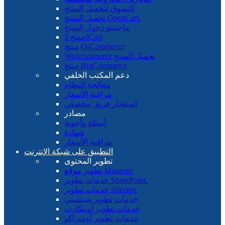
التسوق لتحميل المنتج
تحميل المنتج OpenCart.
ماجينتو دخول المنتج
منتج 3dCart
منتج OsCommerce
Woocommerce تحميل المنتج
منتج BigCommerce
دعم المكتب الخلفي
معالجة النظام
مراقبة الأسعار
استئجار فريق مخصص
مصادر
أسئلة وأجوبة
شهادة
مراقبة الأسعار
التطبيق على شبكة الإنترنت
تطوير المحتوى
تطوير موقع Magento
خدمات تطوير SharePoint.
خدمات تطوير Sitecore
خدمات تطوير سيتفيتي
خدمات تطوير أوبنكارت
خدمات تطوير أومبراكو