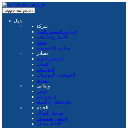
toggle navigation
حول
شركة
الرؤية - المهمة - القيم
الأخبار و الأحداث
عملاء
سياسة الخصوصية
مصادر
الرسوم البيانية
كتيبات
التعليمات
الشهادات - التوصيات
مدونة
وظائف
فرص
تلبية شعبنا
الحياة @ ammaiya.
الخادم
تسجيل المجال
لينكس يستضيف
استضافة VPS