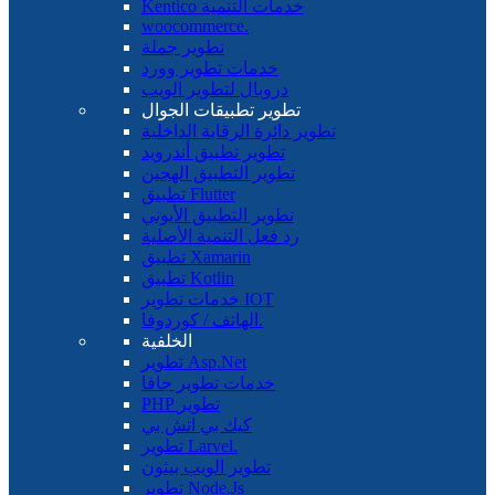
Kentico خدمات التنمية
woocommerce.
تطوير جملة
خدمات تطوير وورد
دروبال لتطوير الويب
تطوير تطبيقات الجوال
تطوير دائرة الرقابة الداخلية
تطوير تطبيق أندرويد
تطوير التطبيق الهجين
تطبيق Flutter
تطوير التطبيق الأيوني
رد فعل التنمية الأصلية
تطبيق Xamarin
تطبيق Kotlin
خدمات تطوير IOT
الهاتف / كوردوفا.
الخلفية
تطوير Asp.Net
خدمات تطوير جافا
PHP تطوير
كيك بي اتش بي
تطوير Larvel.
تطوير الويب بيثون
تطوير Node.Js