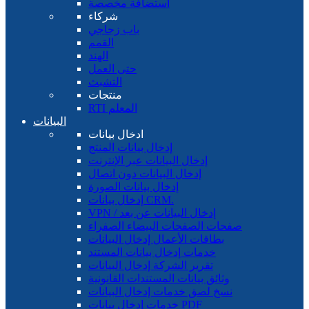
استضافة مخصصة
شركاء
باب زجاجي
القمم
الهند
حتى العمل
التشبث
منتجات
RTI المعلم
البيانات
ادخال بيانات
إدخال بيانات المنتج
إدخال البيانات عبر الإنترنت
إدخال البيانات دون اتصال
إدخال بيانات الصورة
إدخال بيانات CRM.
VPN / إدخال البيانات عن بعد
صفحات الصفحات البيضاء الصفراء
بطاقات الأعمال إدخال البيانات
خدمات إدخال بيانات المستند
تقرير الشركة إدخال البيانات
وثائق بيانات المستندات القانونية
نسخ لصق خدمات إدخال البيانات
خدمات إدخال بيانات PDF