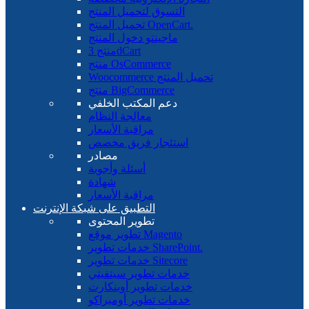
التسوق لتحميل المنتج
تحميل المنتج OpenCart.
ماجينتو دخول المنتج
منتج 3dCart
منتج OsCommerce
Woocommerce تحميل المنتج
منتج BigCommerce
دعم المكتب الخلفي
معالجة النظام
مراقبة الأسعار
استئجار فريق مخصص
مصادر
أسئلة وأجوبة
شهادة
مراقبة الأسعار
التطبيق على شبكة الإنترنت
تطوير المحتوى
تطوير موقع Magento
خدمات تطوير SharePoint.
خدمات تطوير Sitecore
خدمات تطوير سيتفيتي
خدمات تطوير أوبنكارت
خدمات تطوير أومبراكو