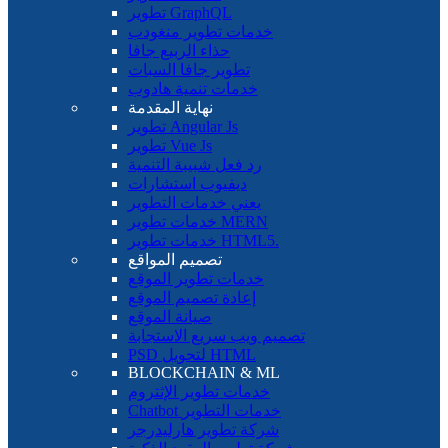
تطوير GraphQL
خدمات تطوير منغودب
حذاء الربيع جافا
تطوير جافا السبات
خدمات تنمية هادوب
نهاية المقدمة
تطوير Angular Js
تطوير Vue Js
رد فعل شبيبة التنمية
ديفيوب استشارات
يعني خدمات التطوير
خدمات تطوير MERN
خدمات تطوير HTML5.
تصميم المواقع
خدمات تطوير الموقع
إعادة تصميم الموقع
صيانة الموقع
تصميم ويب سريع الاستجابة
PSD لتحويل HTML
BLOCKCHAIN ​​& ML
خدمات تطوير الإثتروم
Chatbot خدمات التطوير
شركة تطوير هارليدرجر