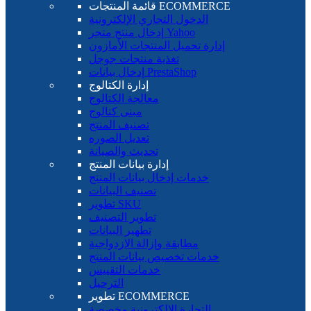
قائمة المنتجات ECOMMERCE
الدخول التجاري الإلكترونية
إدخال منتج متجر Yahoo
إدارة تحميل المنتجات الأمازون
تغذية منتجات جوجل
إدخال بيانات PrestaShop
إدارة الكتالوج
معالجة الكتالوج
مبنى كتالوج
تصنيف المنتج
تعديل الصوره
تحديث والصيانة
إدارة بيانات المنتج
خدمات إدخال بيانات المنتج
تصنيف البيانات
تطوير SKU
تطوير التصنيف
تطهير البيانات
مطابقة وإزالة الازدواجية
خدمات تخصيص بيانات المنتج
خدمات التقييس
الترحيل
تطوير ECOMMERCE
التجارة الإلكترونية مخصصة