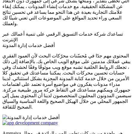
التي تحظى بتقدير ، ومنحها بشكل شرعي إلى جمهورك دون الابتعاد
عن المشكلة الحقيقية. مع خدمات إنشاء المدونات ، يمكنك إبقاء
علامتك التجارية بعيدة عن هذا النحو مما يساعد في تحسين نتائج
السعي وراء تحديد المواقع على الموضوعات التي تعني شيئًا لك
ولعملك.
تساعدك شركة خدمات التسويق الرقمي على تنمية أعمالك عبر
الإنترنت
أفضل خدمات إدارة المدونة
المحتوى مهم جدًا في مُحسّنات محرّكات البحث لأن العمود الفقري
يبقي عملائك مدمنين على موقع الويب الخاص بك. بالإضافة إلى ذلك
، تجعلك الروابط الخلفية تشبه موقع ويب موثوقًا وفقًا لحشدك وفي
حسابات تحسين محركات البحث. يمكننا مساعدتك في تحقيق كلا
الأمرين من خلال خدمة كتابة المدونة المجزية بشكل استثنائي. لدينا
مدراء مدونات يفكرون في مواضيع آسرة تعتمد على اهتمامات
جمهورك ويمكنهم مساعدتك في التقاط حركة مرور طبيعية مركزة.
سيضمن المدونون المحليون المتخصصون لدينا أن المحتوى يميل إلى
الجمهور المحلي من خلال الهيكل الصحيح واللغة المناسبة والسياق
الصحيح للثقافة.
Ammaiya هي واحدة من شركات تطوير الويب الرائدة في مجال