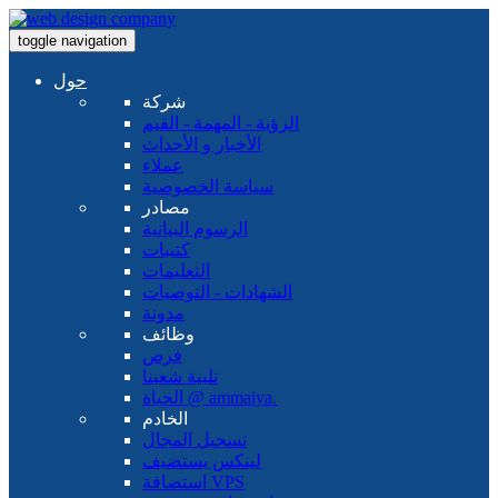
toggle navigation
حول
شركة
الرؤية - المهمة - القيم
الأخبار و الأحداث
عملاء
سياسة الخصوصية
مصادر
الرسوم البيانية
كتيبات
التعليمات
الشهادات - التوصيات
مدونة
وظائف
فرص
تلبية شعبنا
الحياة @ ammaiya.
الخادم
تسجيل المجال
لينكس يستضيف
استضافة VPS