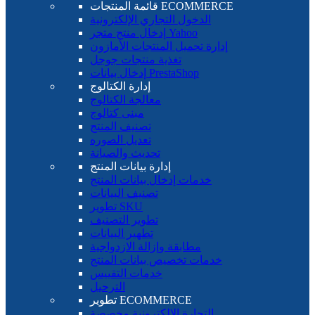
قائمة المنتجات ECOMMERCE
الدخول التجاري الإلكترونية
إدخال منتج متجر Yahoo
إدارة تحميل المنتجات الأمازون
تغذية منتجات جوجل
إدخال بيانات PrestaShop
إدارة الكتالوج
معالجة الكتالوج
مبنى كتالوج
تصنيف المنتج
تعديل الصوره
تحديث والصيانة
إدارة بيانات المنتج
خدمات إدخال بيانات المنتج
تصنيف البيانات
تطوير SKU
تطوير التصنيف
تطهير البيانات
مطابقة وإزالة الازدواجية
خدمات تخصيص بيانات المنتج
خدمات التقييس
الترحيل
تطوير ECOMMERCE
التجارة الإلكترونية مخصصة