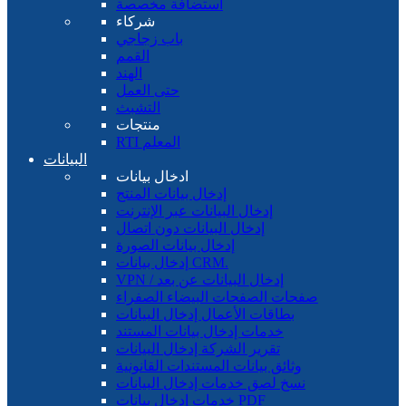
استضافة مخصصة
شركاء
باب زجاجي
القمم
الهند
حتى العمل
التشبث
منتجات
RTI المعلم
البيانات
ادخال بيانات
إدخال بيانات المنتج
إدخال البيانات عبر الإنترنت
إدخال البيانات دون اتصال
إدخال بيانات الصورة
إدخال بيانات CRM.
VPN / إدخال البيانات عن بعد
صفحات الصفحات البيضاء الصفراء
بطاقات الأعمال إدخال البيانات
خدمات إدخال بيانات المستند
تقرير الشركة إدخال البيانات
وثائق بيانات المستندات القانونية
نسخ لصق خدمات إدخال البيانات
خدمات إدخال بيانات PDF