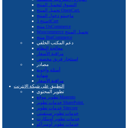
التسوق لتحميل المنتج
تحميل المنتج OpenCart.
ماجينتو دخول المنتج
منتج 3dCart
منتج OsCommerce
Woocommerce تحميل المنتج
منتج BigCommerce
دعم المكتب الخلفي
معالجة النظام
مراقبة الأسعار
استئجار فريق مخصص
مصادر
أسئلة وأجوبة
شهادة
مراقبة الأسعار
التطبيق على شبكة الإنترنت
تطوير المحتوى
تطوير موقع Magento
خدمات تطوير SharePoint.
خدمات تطوير Sitecore
خدمات تطوير سيتفيتي
خدمات تطوير أوبنكارت
خدمات تطوير أومبراكو