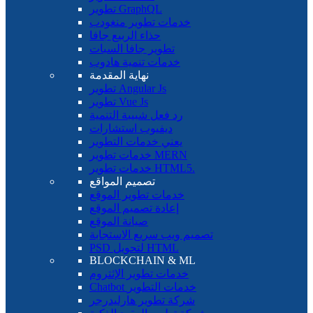
تطوير GraphQL
خدمات تطوير منغودب
حذاء الربيع جافا
تطوير جافا السبات
خدمات تنمية هادوب
نهاية المقدمة
تطوير Angular Js
تطوير Vue Js
رد فعل شبيبة التنمية
ديفيوب استشارات
يعني خدمات التطوير
خدمات تطوير MERN
خدمات تطوير HTML5.
تصميم المواقع
خدمات تطوير الموقع
إعادة تصميم الموقع
صيانة الموقع
تصميم ويب سريع الاستجابة
PSD لتحويل HTML
BLOCKCHAIN ​​& ML
خدمات تطوير الإثتروم
Chatbot خدمات التطوير
شركة تطوير هارليدرجر