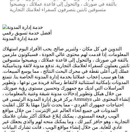
بالثقة في صورتك ، والتحول إلى قاعدة عملائك ، ويصبحوا
متسوقين ثابتين يتصرفون كسفراء لعلامتك التجارية
أفضل خدمة تسويق رقمي
خدمة إدارة المدونة
التدوين في كل مكان - ولتبرير صالح. يحب الأفراد اليوم استهلاك
المعلومات. إذا قدمت لهم محتوى عالي الجودة ، فسيكونون ملزمين
بالثقة في صورتك ، والتحول إلى قاعدة عملائك ، ويصبحوا متسوقين
ثابتين يعملون كسفراء لعلامتك التجارية. تدفع مدونة لائقة وديناميكية
عملك إلى أعلى نقطة في محرك البحث النتائج ، مما يوسع المبيعات.
هذا هو سبب إعجاب عملائنا بخدمة إدارة المدونة الخاصة بنا. تتمتع
المدونات بإمكانية استثنائية لالتقاط رسالة فريدة من نوعها ، وتطوير
المراسلات التي لديك مع جمهورك وتحسين مستوى رؤية صورتك.
من خلال هيكل وتطوير إدخالات مدونة شيقة وغنية بالمعلومات ،
يركز فريق إدارة المدونة الرئيسي في Ammaiya إنشاء المحتوى على
احتياجات جمهورك الفردي - مما يحدث تأثيرًا مهمًا بلا كلل. انقلبت
المدونات في جميع أنحاء العالم عبر الإنترنت ؛ من خلال مواقع
الويب رفيعة المستوى ، يمكنك إبلاغ عملائك أكثر بشأن علامتك
التجارية ، وهو حافز كبير لك ، وما يمكنك منحه لهم والذي يجعلك غير
عادي للغاية. من خلال إنشاء مواقع الويب ، فأنت تشارك البيانات