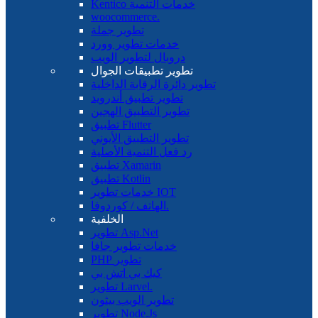
Kentico خدمات التنمية
woocommerce.
تطوير جملة
خدمات تطوير وورد
دروبال لتطوير الويب
تطوير تطبيقات الجوال
تطوير دائرة الرقابة الداخلية
تطوير تطبيق أندرويد
تطوير التطبيق الهجين
تطبيق Flutter
تطوير التطبيق الأيوني
رد فعل التنمية الأصلية
تطبيق Xamarin
تطبيق Kotlin
خدمات تطوير IOT
الهاتف / كوردوفا.
الخلفية
تطوير Asp.Net
خدمات تطوير جافا
PHP تطوير
كيك بي اتش بي
تطوير Larvel.
تطوير الويب بيثون
تطوير Node.Js