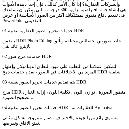
والشركات العقارية؟ إذا كان الأمر كذلك ، فإن إحدى هذه الأدوات
هي إنشاء جولة افتراضية بزاوية 360 درجة ، والتي يمكن أن تساعدك
في تقديم دفاع متفوق لممتلكاتك أكثر من الصور الأساسية أو عرض
PowerPoint التقديمي.
خدمات تحرير الصور العقارية بتقنية HDR
01
يتضمن HDR Photo Editing خلط صورتين بخصائص مختلفة وتألق
لإنتاج عائد نقي.
خدمات مزج صور HDR
02
لتمكين عملائنا من التغلب على قيود النطاق الديناميكي وإظهار
المزيد من الاختلافات في الصور ، نقدم خدمات دمج HDR شاملة.
يتم تقديم خدمات تحرير الصور بتقنية HDR
03
مزج HDR ، منظور الصورة ، توازن اللون ، تكلفة اللون ، إزالة الغبار
، تصحيح الصورة.
خدمات تحرير الصور بتقنية HDR للعقارات من Ammaiya
04
مستوى رائع من الجودة والاحتراف ، صور ممزوجة بشكل مثالي
تقنع الآفاق وتفرضها.