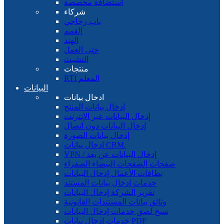
استضافة مخصصة
شركاء
باب زجاجي
القمم
الهند
حتى العمل
التشبث
منتجات
RTI المعلم
البيانات
ادخال بيانات
إدخال بيانات المنتج
إدخال البيانات عبر الإنترنت
إدخال البيانات دون اتصال
إدخال بيانات الصورة
إدخال بيانات CRM.
VPN / إدخال البيانات عن بعد
صفحات الصفحات البيضاء الصفراء
بطاقات الأعمال إدخال البيانات
خدمات إدخال بيانات المستند
تقرير الشركة إدخال البيانات
وثائق بيانات المستندات القانونية
نسخ لصق خدمات إدخال البيانات
خدمات إدخال بيانات PDF