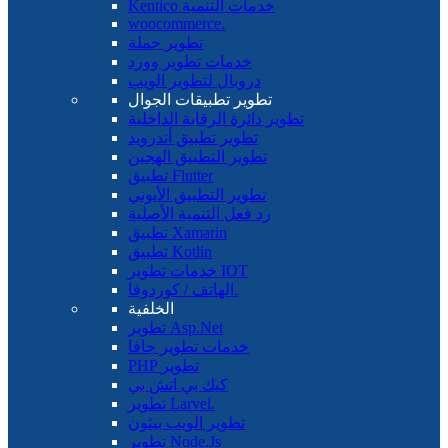
Kentico خدمات التنمية
woocommerce.
تطوير جملة
خدمات تطوير وورد
دروبال لتطوير الويب
تطوير تطبيقات الجوال
تطوير دائرة الرقابة الداخلية
تطوير تطبيق أندرويد
تطوير التطبيق الهجين
تطبيق Flutter
تطوير التطبيق الأيوني
رد فعل التنمية الأصلية
تطبيق Xamarin
تطبيق Kotlin
خدمات تطوير IOT
الهاتف / كوردوفا.
الخلفية
تطوير Asp.Net
خدمات تطوير جافا
PHP تطوير
كيك بي اتش بي
تطوير Larvel.
تطوير الويب بيثون
تطوير Node.Js