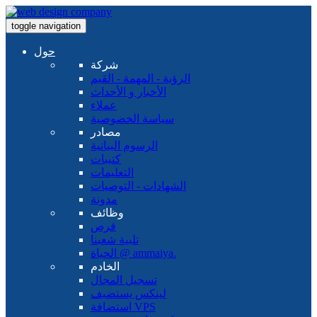
toggle navigation
حول
شركة
الرؤية - المهمة - القيم
الأخبار و الأحداث
عملاء
سياسة الخصوصية
مصادر
الرسوم البيانية
كتيبات
التعليمات
الشهادات - التوصيات
مدونة
وظائف
فرص
تلبية شعبنا
الحياة @ ammaiya.
الخادم
تسجيل المجال
لينكس يستضيف
استضافة VPS