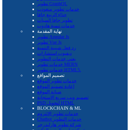
تطوير GraphQL
خدمات تطوير منغودب
حذاء الربيع جافا
تطوير جافا السبات
خدمات تنمية هادوب
نهاية المقدمة
تطوير Angular Js
تطوير Vue Js
رد فعل شبيبة التنمية
ديفيوب استشارات
يعني خدمات التطوير
خدمات تطوير MERN
خدمات تطوير HTML5.
تصميم المواقع
خدمات تطوير الموقع
إعادة تصميم الموقع
صيانة الموقع
تصميم ويب سريع الاستجابة
PSD لتحويل HTML
BLOCKCHAIN ​​& ML
خدمات تطوير الإثتروم
Chatbot خدمات التطوير
شركة تطوير هارليدرجر