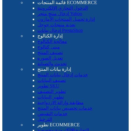
قائمة المنتجات ECOMMERCE
الدخول التجاري الإلكترونية
إدخال منتج متجر Yahoo
إدارة تحميل المنتجات الأمازون
تغذية منتجات جوجل
إدخال بيانات PrestaShop
إدارة الكتالوج
معالجة الكتالوج
مبنى كتالوج
تصنيف المنتج
تعديل الصوره
تحديث والصيانة
إدارة بيانات المنتج
خدمات إدخال بيانات المنتج
تصنيف البيانات
تطوير SKU
تطوير التصنيف
تطهير البيانات
مطابقة وإزالة الازدواجية
خدمات تخصيص بيانات المنتج
خدمات التقييس
الترحيل
تطوير ECOMMERCE
التجارة الإلكترونية مخصصة