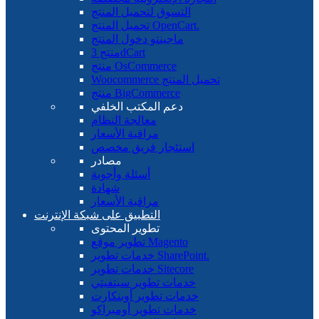
التسوق لتحميل المنتج
تحميل المنتج OpenCart.
ماجينتو دخول المنتج
منتج 3dCart
منتج OsCommerce
Woocommerce تحميل المنتج
منتج BigCommerce
دعم المكتب الخلفي
معالجة النظام
مراقبة الأسعار
استئجار فريق مخصص
مصادر
أسئلة وأجوبة
شهادة
مراقبة الأسعار
التطبيق على شبكة الإنترنت
تطوير المحتوى
تطوير موقع Magento
خدمات تطوير SharePoint.
خدمات تطوير Sitecore
خدمات تطوير سيتفيتي
خدمات تطوير أوبنكارت
خدمات تطوير أومبراكو