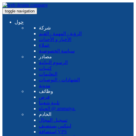
toggle navigation
حول
شركة
الرؤية - المهمة - القيم
الأخبار و الأحداث
عملاء
سياسة الخصوصية
مصادر
الرسوم البيانية
كتيبات
التعليمات
الشهادات - التوصيات
مدونة
وظائف
فرص
تلبية شعبنا
الحياة @ ammaiya.
الخادم
تسجيل المجال
لينكس يستضيف
استضافة VPS