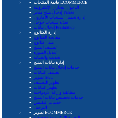
قائمة المنتجات ECOMMERCE
الدخول التجاري الإلكترونية
إدخال منتج متجر Yahoo
إدارة تحميل المنتجات الأمازون
تغذية منتجات جوجل
إدخال بيانات PrestaShop
إدارة الكتالوج
معالجة الكتالوج
مبنى كتالوج
تصنيف المنتج
تعديل الصوره
تحديث والصيانة
إدارة بيانات المنتج
خدمات إدخال بيانات المنتج
تصنيف البيانات
تطوير SKU
تطوير التصنيف
تطهير البيانات
مطابقة وإزالة الازدواجية
خدمات تخصيص بيانات المنتج
خدمات التقييس
الترحيل
تطوير ECOMMERCE
التجارة الإلكترونية مخصصة