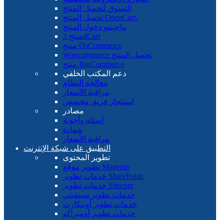
التسوق لتحميل المنتج
تحميل المنتج OpenCart.
ماجينتو دخول المنتج
منتج 3dCart
منتج OsCommerce
Woocommerce تحميل المنتج
منتج BigCommerce
دعم المكتب الخلفي
معالجة النظام
مراقبة الأسعار
استئجار فريق مخصص
مصادر
أسئلة وأجوبة
شهادة
مراقبة الأسعار
التطبيق على شبكة الإنترنت
تطوير المحتوى
تطوير موقع Magento
خدمات تطوير SharePoint.
خدمات تطوير Sitecore
خدمات تطوير سيتفيتي
خدمات تطوير أوبنكارت
خدمات تطوير أومبراكو