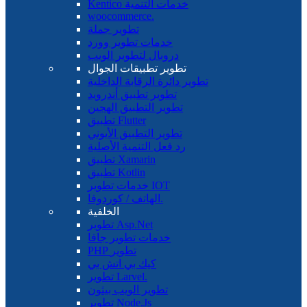
Kentico خدمات التنمية
woocommerce.
تطوير جملة
خدمات تطوير وورد
دروبال لتطوير الويب
تطوير تطبيقات الجوال
تطوير دائرة الرقابة الداخلية
تطوير تطبيق أندرويد
تطوير التطبيق الهجين
تطبيق Flutter
تطوير التطبيق الأيوني
رد فعل التنمية الأصلية
تطبيق Xamarin
تطبيق Kotlin
خدمات تطوير IOT
الهاتف / كوردوفا.
الخلفية
تطوير Asp.Net
خدمات تطوير جافا
PHP تطوير
كيك بي اتش بي
تطوير Larvel.
تطوير الويب بيثون
تطوير Node.Js