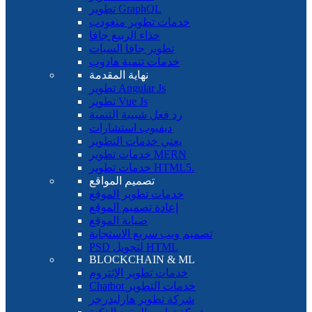
تطوير GraphQL
خدمات تطوير منغودب
حذاء الربيع جافا
تطوير جافا السبات
خدمات تنمية هادوب
نهاية المقدمة
تطوير Angular Js
تطوير Vue Js
رد فعل شبيبة التنمية
ديفيوب استشارات
يعني خدمات التطوير
خدمات تطوير MERN
خدمات تطوير HTML5.
تصميم المواقع
خدمات تطوير الموقع
إعادة تصميم الموقع
صيانة الموقع
تصميم ويب سريع الاستجابة
PSD لتحويل HTML
BLOCKCHAIN ​​& ML
خدمات تطوير الإثتروم
Chatbot خدمات التطوير
شركة تطوير هارليدرجر