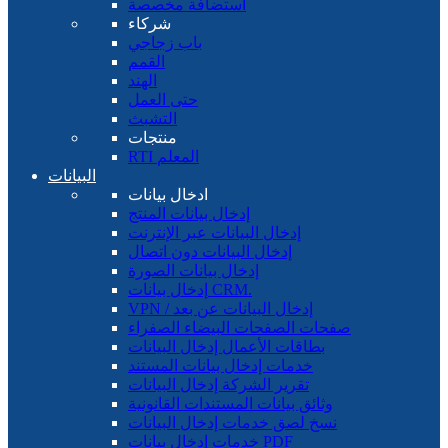
استضافة مخصصة
شركاء
باب زجاجي
القمم
الهند
حتى العمل
التشبث
منتجات
RTI المعلم
البيانات
ادخال بيانات
إدخال بيانات المنتج
إدخال البيانات عبر الإنترنت
إدخال البيانات دون اتصال
إدخال بيانات الصورة
إدخال بيانات CRM.
VPN / إدخال البيانات عن بعد
صفحات الصفحات البيضاء الصفراء
بطاقات الأعمال إدخال البيانات
خدمات إدخال بيانات المستند
تقرير الشركة إدخال البيانات
وثائق بيانات المستندات القانونية
نسخ لصق خدمات إدخال البيانات
خدمات إدخال بيانات PDF