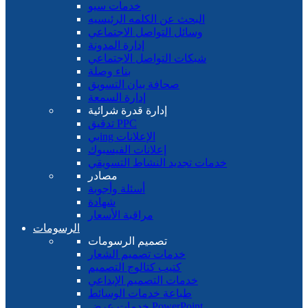
خدمات سيو
البحث عن الكلمه الرئيسيه
وسائل التواصل الاجتماعي
إدارة المدونة
شبكات التواصل الاجتماعي
بناء وصلة
صحافة بيان التسويق
إدارة السمعة
إدارة قدرة شرائية
تدقيق PPC
بيing الإعلانات
إعلانات الفيسبوك
خدمات تجديد النشاط التسويقي
مصادر
أسئلة وأجوبة
شهادة
مراقبة الأسعار
الرسومات
تصميم الرسومات
خدمات تصميم الشعار
كتيب كتالوج التصميم
خدمات التصميم الإبداعي
طباعة خدمات الوسائط
خدمات عرض PowerPoint