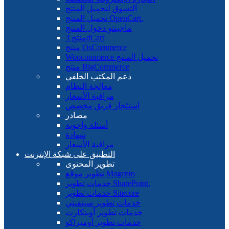
التسوق لتحميل المنتج
تحميل المنتج OpenCart.
ماجينتو دخول المنتج
منتج 3dCart
منتج OsCommerce
Woocommerce تحميل المنتج
منتج BigCommerce
دعم المكتب الخلفي
معالجة النظام
مراقبة الأسعار
استئجار فريق مخصص
مصادر
أسئلة وأجوبة
شهادة
مراقبة الأسعار
التطبيق على شبكة الإنترنت
تطوير المحتوى
تطوير موقع Magento
خدمات تطوير SharePoint.
خدمات تطوير Sitecore
خدمات تطوير سيتفيتي
خدمات تطوير أوبنكارت
خدمات تطوير أومبراكو