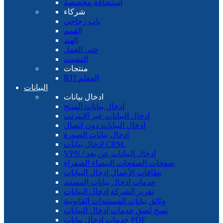
استضافة مخصصة
شركاء
باب زجاجي
القمم
الهند
حتى العمل
التشبث
منتجات
RTI المعلم
البيانات
ادخال بيانات
إدخال بيانات المنتج
إدخال البيانات عبر الإنترنت
إدخال البيانات دون اتصال
إدخال بيانات الصورة
إدخال بيانات CRM.
VPN / إدخال البيانات عن بعد
صفحات الصفحات البيضاء الصفراء
بطاقات الأعمال إدخال البيانات
خدمات إدخال بيانات المستند
تقرير الشركة إدخال البيانات
وثائق بيانات المستندات القانونية
نسخ لصق خدمات إدخال البيانات
خدمات إدخال بيانات PDF