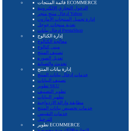
قائمة المنتجات ECOMMERCE
الدخول التجاري الإلكترونية
إدخال منتج متجر Yahoo
إدارة تحميل المنتجات الأمازون
تغذية منتجات جوجل
إدخال بيانات PrestaShop
إدارة الكتالوج
معالجة الكتالوج
مبنى كتالوج
تصنيف المنتج
تعديل الصوره
تحديث والصيانة
إدارة بيانات المنتج
خدمات إدخال بيانات المنتج
تصنيف البيانات
تطوير SKU
تطوير التصنيف
تطهير البيانات
مطابقة وإزالة الازدواجية
خدمات تخصيص بيانات المنتج
خدمات التقييس
الترحيل
تطوير ECOMMERCE
التجارة الإلكترونية مخصصة