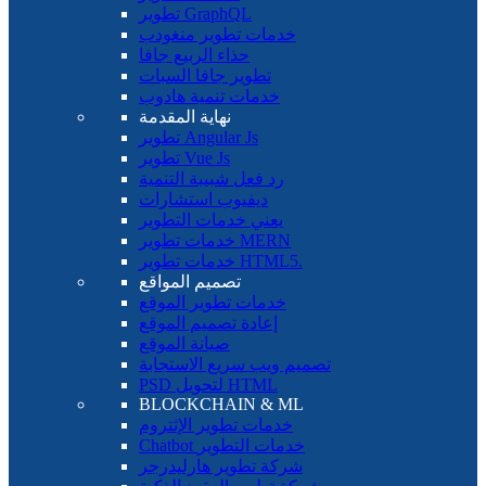
تطوير GraphQL
خدمات تطوير منغودب
حذاء الربيع جافا
تطوير جافا السبات
خدمات تنمية هادوب
نهاية المقدمة
تطوير Angular Js
تطوير Vue Js
رد فعل شبيبة التنمية
ديفيوب استشارات
يعني خدمات التطوير
خدمات تطوير MERN
خدمات تطوير HTML5.
تصميم المواقع
خدمات تطوير الموقع
إعادة تصميم الموقع
صيانة الموقع
تصميم ويب سريع الاستجابة
PSD لتحويل HTML
BLOCKCHAIN ​​& ML
خدمات تطوير الإثتروم
Chatbot خدمات التطوير
شركة تطوير هارليدرجر