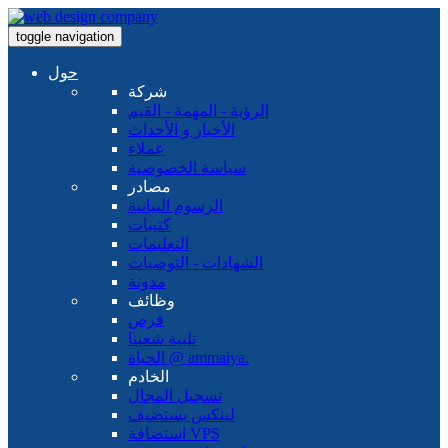
toggle navigation
حول
شركة
الرؤية - المهمة - القيم
الأخبار و الأحداث
عملاء
سياسة الخصوصية
مصادر
الرسوم البيانية
كتيبات
التعليمات
الشهادات - التوصيات
مدونة
وظائف
فرص
تلبية شعبنا
الحياة @ ammaiya.
الخادم
تسجيل المجال
لينكس يستضيف
استضافة VPS