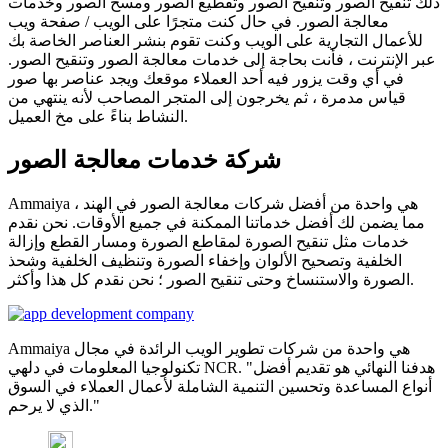
ذلك تنقيح الصور وتنقيح الصور وتقطيع الصور ومسح الصور وخدمات
معالجة الصور. في حال كنت متجرًا على الويب / صفحة ويب
للأعمال التجارية على الويب وكنت تقوم بنشر العناصر الخاصة بك
عبر الإنترنت ، فأنت بحاجة إلى خدمات معالجة الصور وتنقيح الصور.
في أي وقت يزور فيه أحد العملاء موقعك ويجد عناصر بها صور
قياس مدمرة ، ثم يخرجون إلى المتجر المصاحب لأنه ينتهي من
النشاط بناءً على مخ العميل.
شركة خدمات معالجة الصور
Ammaiya هي واحدة من أفضل شركات معالجة الصور في الهند ،
مما يضمن لك أفضل خدماتنا الممكنة في جميع الأوقات. نحن نقدم
خدمات مثل تنقيح الصورة لمقاطع الصورة ومسار القطع وإزالة
الخلفية وتصحيح الألوان وإخفاء الصورة وتنظيف الخلفية وشحذ
الصورة والاستنساخ وحتى تنقيح الصور ؛ نحن نقدم كل هذا وأكثر.
Ammaiya هي واحدة من شركات تطوير الويب الرائدة في مجال
تكنولوجيا المعلومات في دلهي NCR. "هدفنا النهائي هو تقديم أفضل
أنواع المساعدة وتحسين التنمية الشاملة لأعمال العملاء في السوق
الذي لا يرحم."