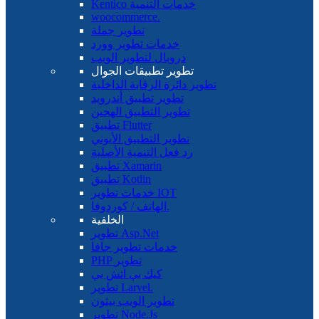
Kentico خدمات التنمية
woocommerce.
تطوير جملة
خدمات تطوير وورد
دروبال لتطوير الويب
تطوير تطبيقات الجوال
تطوير دائرة الرقابة الداخلية
تطوير تطبيق أندرويد
تطوير التطبيق الهجين
تطبيق Flutter
تطوير التطبيق الأيوني
رد فعل التنمية الأصلية
تطبيق Xamarin
تطبيق Kotlin
خدمات تطوير IOT
الهاتف / كوردوفا.
الخلفية
تطوير Asp.Net
خدمات تطوير جافا
PHP تطوير
كيك بي اتش بي
تطوير Larvel.
تطوير الويب بيثون
تطوير Node.Js