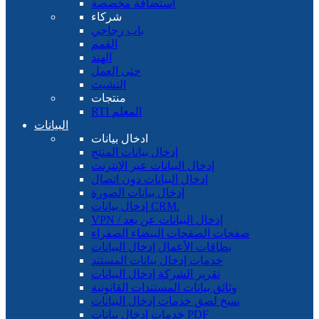
استضافة مخصصة
شركاء
باب زجاجي
القمم
الهند
حتى العمل
التشبث
منتجات
RTI المعلم
البيانات
ادخال بيانات
إدخال بيانات المنتج
إدخال البيانات عبر الإنترنت
إدخال البيانات دون اتصال
إدخال بيانات الصورة
إدخال بيانات CRM.
VPN / إدخال البيانات عن بعد
صفحات الصفحات البيضاء الصفراء
بطاقات الأعمال إدخال البيانات
خدمات إدخال بيانات المستند
تقرير الشركة إدخال البيانات
وثائق بيانات المستندات القانونية
نسخ لصق خدمات إدخال البيانات
خدمات إدخال بيانات PDF