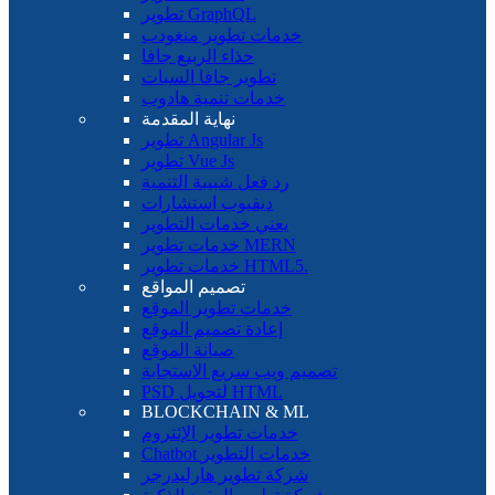
تطوير GraphQL
خدمات تطوير منغودب
حذاء الربيع جافا
تطوير جافا السبات
خدمات تنمية هادوب
نهاية المقدمة
تطوير Angular Js
تطوير Vue Js
رد فعل شبيبة التنمية
ديفيوب استشارات
يعني خدمات التطوير
خدمات تطوير MERN
خدمات تطوير HTML5.
تصميم المواقع
خدمات تطوير الموقع
إعادة تصميم الموقع
صيانة الموقع
تصميم ويب سريع الاستجابة
PSD لتحويل HTML
BLOCKCHAIN ​​& ML
خدمات تطوير الإثتروم
Chatbot خدمات التطوير
شركة تطوير هارليدرجر