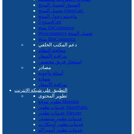
التسوق لتحميل المنتج
تحميل المنتج OpenCart.
ماجينتو دخول المنتج
منتج 3dCart
منتج OsCommerce
Woocommerce تحميل المنتج
منتج BigCommerce
دعم المكتب الخلفي
معالجة النظام
مراقبة الأسعار
استئجار فريق مخصص
مصادر
أسئلة وأجوبة
شهادة
مراقبة الأسعار
التطبيق على شبكة الإنترنت
تطوير المحتوى
تطوير موقع Magento
خدمات تطوير SharePoint.
خدمات تطوير Sitecore
خدمات تطوير سيتفيتي
خدمات تطوير أوبنكارت
خدمات تطوير أومبراكو