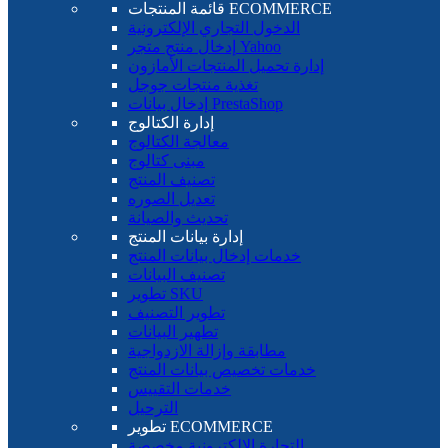
قائمة المنتجات ECOMMERCE
الدخول التجاري الإلكترونية
إدخال منتج متجر Yahoo
إدارة تحميل المنتجات الأمازون
تغذية منتجات جوجل
إدخال بيانات PrestaShop
إدارة الكتالوج
معالجة الكتالوج
مبنى كتالوج
تصنيف المنتج
تعديل الصوره
تحديث والصيانة
إدارة بيانات المنتج
خدمات إدخال بيانات المنتج
تصنيف البيانات
تطوير SKU
تطوير التصنيف
تطهير البيانات
مطابقة وإزالة الازدواجية
خدمات تخصيص بيانات المنتج
خدمات التقييس
الترحيل
تطوير ECOMMERCE
التجارة الإلكترونية مخصصة