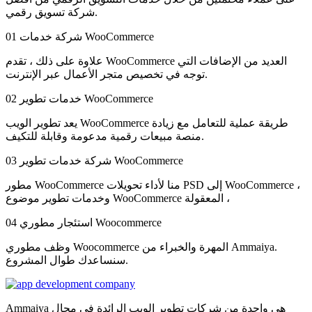
شركة تسويق رقمي.
شركة خدمات WooCommerce
01
علاوة على ذلك ، تقدم WooCommerce العديد من الإضافات التي
توجه في تخصيص متجر الأعمال عبر الإنترنت.
خدمات تطوير WooCommerce
02
يعد تطوير الويب WooCommerce طريقة عملية للتعامل مع زيادة
منصة مبيعات رقمية مدعومة وقابلة للتكيف.
شركة خدمات تطوير WooCommerce
03
مطور WooCommerce منا لأداء تحويلات PSD إلى WooCommerce ،
وخدمات تطوير موضوع WooCommerce المعقولة ،
استئجار مطوري Woocommerce
04
وظف مطوري Woocommerce المهرة والخبراء من Ammaiya.
سنساعدك طوال المشروع.
Ammaiya هي واحدة من شركات تطوير الويب الرائدة في مجال