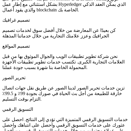
بشكل استثنائي مع إطار عمل Hyperledger الذي يمكّن العقد الذكي
والذي يقود أعمال blockchain الخاصة بك.
تصميم غرافيك
كن بعيدًا عن المعارضة من خلال أفضل سوق لخدمات تصميم
الجرافيك وعزز علامتك التجارية من خلال خدماتنا المذهلة
تصميم المواقع
نحن شركة تطوير تطبيقات الويب والجوال الموثوق بها من قبل
العلامات التجارية الكبرى. تكتسب خدمات تطوير تطبيقات الأجهزة
المحمولة الخاصة بنا شهرة بسبب جودة عملنا.
تحرير الصور
تزين خدمات تحرير الصور لدينا الصور عن طريق نقل جهات اتصال
خارقة للطبيعة من أجل بث الحياة في صورك بجودة 99٪ و 99.5٪
التزام بوقت التسليم.
التسويق الرقمي
خدمات التسويق الرقمي المتميزة التي تؤدي إلى النتائج. احصل على
عثورك على خدمات التسويق الرقمي واحصل على انتباهك واحصل
على عملاء محتملين من خلال خدمات التسويق الرقمي من أفضل