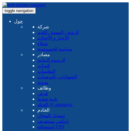
toggle navigation
حول
شركة
الرؤية - المهمة - القيم
الأخبار و الأحداث
عملاء
سياسة الخصوصية
مصادر
الرسوم البيانية
كتيبات
التعليمات
الشهادات - التوصيات
مدونة
وظائف
فرص
تلبية شعبنا
الحياة @ ammaiya.
الخادم
تسجيل المجال
لينكس يستضيف
استضافة VPS