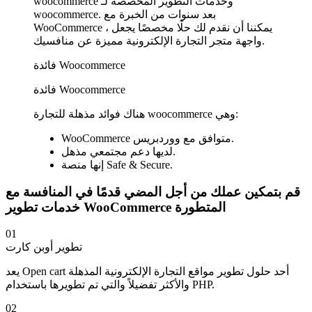
woocommerce وخدمات التطوير المخصصة لـ
woocommerce. بعد سنوات من الخبرة مع
WooCommerce ، يمكننا أن نقدم لك حلًا مخصصًا يجعل
واجهة متجر التجارة الإلكترونية مميزة عن منافسيك.
فائدة Woocommerce
فائدة Woocommerce
هناك فوائد مذهلة للتجارة woocommerce وهي:
WooCommerce متوافق مع ووردبريس.
لديها دعم مجتمعي مذهل.
إنها منصة Safe & Secure.
قم بتمكين عملك من أجل المضي قدمًا في المنافسة مع
خدمات تطوير WooCommerce المتطورة
01
تطوير أوبن كارت
يعد Open cart أحد حلول تطوير مواقع التجارة الإلكترونية المذهلة
والأكثر تفضيلاً والتي تم تطويرها باستخدام PHP.
02