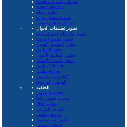
Kentico خدمات التنمية
woocommerce.
تطوير جملة
خدمات تطوير وورد
دروبال لتطوير الويب
تطوير تطبيقات الجوال
تطوير دائرة الرقابة الداخلية
تطوير تطبيق أندرويد
تطوير التطبيق الهجين
تطبيق Flutter
تطوير التطبيق الأيوني
رد فعل التنمية الأصلية
تطبيق Xamarin
تطبيق Kotlin
خدمات تطوير IOT
الهاتف / كوردوفا.
الخلفية
تطوير Asp.Net
خدمات تطوير جافا
PHP تطوير
كيك بي اتش بي
تطوير Larvel.
تطوير الويب بيثون
تطوير Node.Js