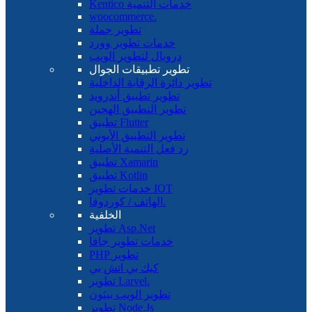
Kentico خدمات التنمية
woocommerce.
تطوير جملة
خدمات تطوير وورد
دروبال لتطوير الويب
تطوير تطبيقات الجوال
تطوير دائرة الرقابة الداخلية
تطوير تطبيق أندرويد
تطوير التطبيق الهجين
تطبيق Flutter
تطوير التطبيق الأيوني
رد فعل التنمية الأصلية
تطبيق Xamarin
تطبيق Kotlin
خدمات تطوير IOT
الهاتف / كوردوفا.
الخلفية
تطوير Asp.Net
خدمات تطوير جافا
PHP تطوير
كيك بي اتش بي
تطوير Larvel.
تطوير الويب بيثون
تطوير Node.Js