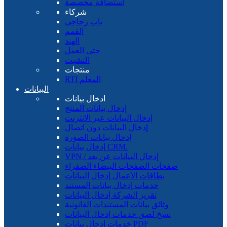
استضافة مخصصة
شركاء
باب زجاجي
القمم
الهند
حتى العمل
التشبث
منتجات
RTI المعلم
البيانات
ادخال بيانات
إدخال بيانات المنتج
إدخال البيانات عبر الإنترنت
إدخال البيانات دون اتصال
إدخال بيانات الصورة
إدخال بيانات CRM.
VPN / إدخال البيانات عن بعد
صفحات الصفحات البيضاء الصفراء
بطاقات الأعمال إدخال البيانات
خدمات إدخال بيانات المستند
تقرير الشركة إدخال البيانات
وثائق بيانات المستندات القانونية
نسخ لصق خدمات إدخال البيانات
خدمات إدخال بيانات PDF