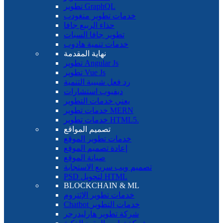
تطوير GraphQL
خدمات تطوير منغودب
حذاء الربيع جافا
تطوير جافا السبات
خدمات تنمية هادوب
نهاية المقدمة
تطوير Angular Js
تطوير Vue Js
رد فعل شبيبة التنمية
ديفيوب استشارات
يعني خدمات التطوير
خدمات تطوير MERN
خدمات تطوير HTML5.
تصميم المواقع
خدمات تطوير الموقع
إعادة تصميم الموقع
صيانة الموقع
تصميم ويب سريع الاستجابة
PSD لتحويل HTML
BLOCKCHAIN ​​& ML
خدمات تطوير الإثتروم
Chatbot خدمات التطوير
شركة تطوير هارليدرجر