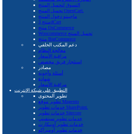
التسوق لتحميل المنتج
تحميل المنتج OpenCart.
ماجينتو دخول المنتج
منتج 3dCart
منتج OsCommerce
Woocommerce تحميل المنتج
منتج BigCommerce
دعم المكتب الخلفي
معالجة النظام
مراقبة الأسعار
استئجار فريق مخصص
مصادر
أسئلة وأجوبة
شهادة
مراقبة الأسعار
التطبيق على شبكة الإنترنت
تطوير المحتوى
تطوير موقع Magento
خدمات تطوير SharePoint.
خدمات تطوير Sitecore
خدمات تطوير سيتفيتي
خدمات تطوير أوبنكارت
خدمات تطوير أومبراكو