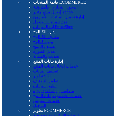
قائمة المنتجات ECOMMERCE
الدخول التجاري الإلكترونية
إدخال منتج متجر Yahoo
إدارة تحميل المنتجات الأمازون
تغذية منتجات جوجل
إدخال بيانات PrestaShop
إدارة الكتالوج
معالجة الكتالوج
مبنى كتالوج
تصنيف المنتج
تعديل الصوره
تحديث والصيانة
إدارة بيانات المنتج
خدمات إدخال بيانات المنتج
تصنيف البيانات
تطوير SKU
تطوير التصنيف
تطهير البيانات
مطابقة وإزالة الازدواجية
خدمات تخصيص بيانات المنتج
خدمات التقييس
الترحيل
تطوير ECOMMERCE
التجارة الإلكترونية مخصصة