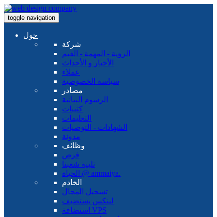
toggle navigation
حول
شركة
الرؤية - المهمة - القيم
الأخبار و الأحداث
عملاء
سياسة الخصوصية
مصادر
الرسوم البيانية
كتيبات
التعليمات
الشهادات - التوصيات
مدونة
وظائف
فرص
تلبية شعبنا
الحياة @ ammaiya.
الخادم
تسجيل المجال
لينكس يستضيف
استضافة VPS