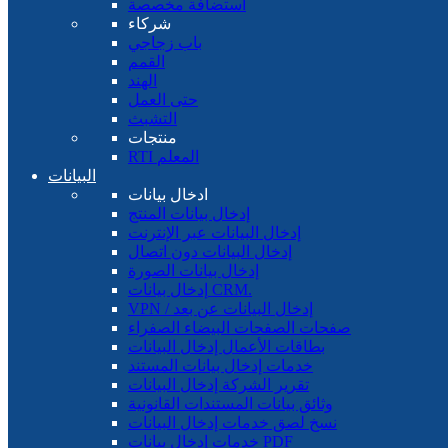
استضافة مخصصة
شركاء
باب زجاجي
القمم
الهند
حتى العمل
التشبث
منتجات
RTI المعلم
البيانات
ادخال بيانات
إدخال بيانات المنتج
إدخال البيانات عبر الإنترنت
إدخال البيانات دون اتصال
إدخال بيانات الصورة
إدخال بيانات CRM.
VPN / إدخال البيانات عن بعد
صفحات الصفحات البيضاء الصفراء
بطاقات الأعمال إدخال البيانات
خدمات إدخال بيانات المستند
تقرير الشركة إدخال البيانات
وثائق بيانات المستندات القانونية
نسخ لصق خدمات إدخال البيانات
خدمات إدخال بيانات PDF