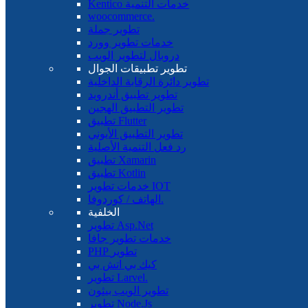
Kentico خدمات التنمية
woocommerce.
تطوير جملة
خدمات تطوير وورد
دروبال لتطوير الويب
تطوير تطبيقات الجوال
تطوير دائرة الرقابة الداخلية
تطوير تطبيق أندرويد
تطوير التطبيق الهجين
تطبيق Flutter
تطوير التطبيق الأيوني
رد فعل التنمية الأصلية
تطبيق Xamarin
تطبيق Kotlin
خدمات تطوير IOT
الهاتف / كوردوفا.
الخلفية
تطوير Asp.Net
خدمات تطوير جافا
PHP تطوير
كيك بي اتش بي
تطوير Larvel.
تطوير الويب بيثون
تطوير Node.Js