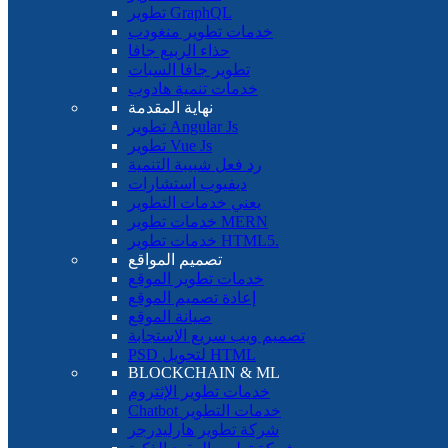
تطوير GraphQL
خدمات تطوير منغودب
حذاء الربيع جافا
تطوير جافا السبات
خدمات تنمية هادوب
نهاية المقدمة
تطوير Angular Js
تطوير Vue Js
رد فعل شبيبة التنمية
ديفيوب استشارات
يعني خدمات التطوير
خدمات تطوير MERN
خدمات تطوير HTML5.
تصميم المواقع
خدمات تطوير الموقع
إعادة تصميم الموقع
صيانة الموقع
تصميم ويب سريع الاستجابة
PSD لتحويل HTML
BLOCKCHAIN ​​& ML
خدمات تطوير الإثتروم
Chatbot خدمات التطوير
شركة تطوير هارليدرجر