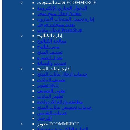
قائمة المنتجات ECOMMERCE
الدخول التجاري الإلكترونية
إدخال منتج متجر Yahoo
إدارة تحميل المنتجات الأمازون
تغذية منتجات جوجل
إدخال بيانات PrestaShop
إدارة الكتالوج
معالجة الكتالوج
مبنى كتالوج
تصنيف المنتج
تعديل الصوره
تحديث والصيانة
إدارة بيانات المنتج
خدمات إدخال بيانات المنتج
تصنيف البيانات
تطوير SKU
تطوير التصنيف
تطهير البيانات
مطابقة وإزالة الازدواجية
خدمات تخصيص بيانات المنتج
خدمات التقييس
الترحيل
تطوير ECOMMERCE
التجارة الإلكترونية مخصصة