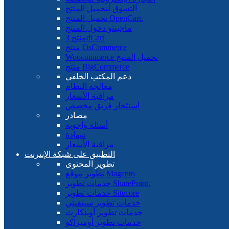
التسوق لتحميل المنتج
تحميل المنتج OpenCart.
ماجينتو دخول المنتج
منتج 3dCart
منتج OsCommerce
Woocommerce تحميل المنتج
منتج BigCommerce
دعم المكتب الخلفي
معالجة النظام
مراقبة الأسعار
استئجار فريق مخصص
مصادر
أسئلة وأجوبة
شهادة
مراقبة الأسعار
التطبيق على شبكة الإنترنت
تطوير المحتوى
تطوير موقع Magento
خدمات تطوير SharePoint.
خدمات تطوير Sitecore
خدمات تطوير سيتفيتي
خدمات تطوير أوبنكارت
خدمات تطوير أومبراكو