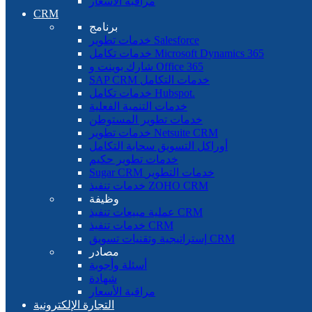
مراقبة الأسعار
CRM
برنامج
خدمات تطوير Salesforce
خدمات تكامل Microsoft Dynamics 365
شارك بوينت و Office 365
SAP CRM خدمات التكامل
خدمات تكامل Hubspot.
خدمات التنمية الفعلية
خدمات تطوير المستوطن
خدمات تطوير Netsuite CRM
أوراكل التسويق سحابة التكامل
خدمات تطوير حكيم
Sugar CRM خدمات التطوير
خدمات تنفيذ ZOHO CRM
وظيفة
عملية مبيعات تنفيذ CRM
خدمات تنفيذ CRM
إستراتيجية وتقنيات تسويق CRM
مصادر
أسئلة وأجوبة
شهادة
مراقبة الأسعار
التجارة الإلكترونية