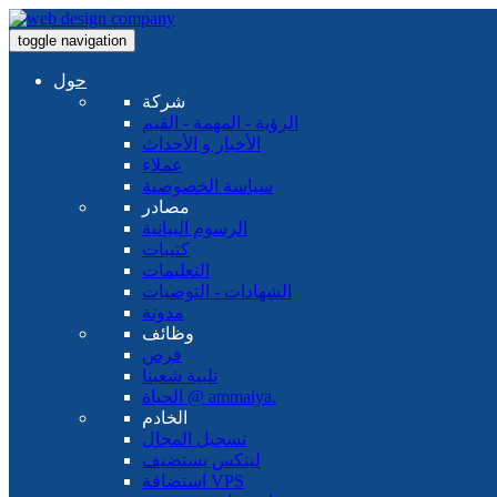
toggle navigation
حول
شركة
الرؤية - المهمة - القيم
الأخبار و الأحداث
عملاء
سياسة الخصوصية
مصادر
الرسوم البيانية
كتيبات
التعليمات
الشهادات - التوصيات
مدونة
وظائف
فرص
تلبية شعبنا
الحياة @ ammaiya.
الخادم
تسجيل المجال
لينكس يستضيف
استضافة VPS