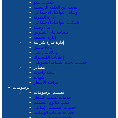
خدمات سيو
البحث عن الكلمه الرئيسيه
وسائل التواصل الاجتماعي
إدارة المدونة
شبكات التواصل الاجتماعي
بناء وصلة
صحافة بيان التسويق
إدارة السمعة
إدارة قدرة شرائية
تدقيق PPC
بيing الإعلانات
إعلانات الفيسبوك
خدمات تجديد النشاط التسويقي
مصادر
أسئلة وأجوبة
شهادة
مراقبة الأسعار
الرسومات
تصميم الرسومات
خدمات تصميم الشعار
كتيب كتالوج التصميم
خدمات التصميم الإبداعي
طباعة خدمات الوسائط
خدمات عرض PowerPoint