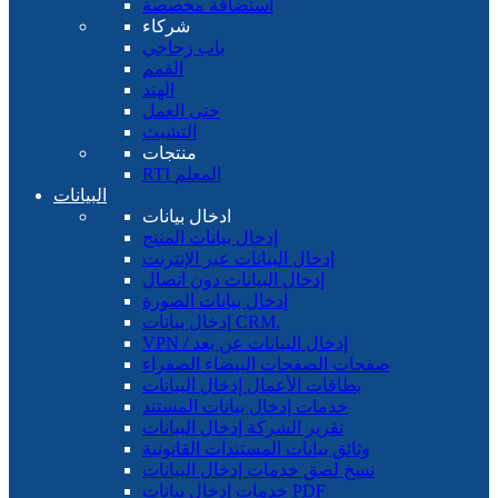
استضافة مخصصة
شركاء
باب زجاجي
القمم
الهند
حتى العمل
التشبث
منتجات
RTI المعلم
البيانات
ادخال بيانات
إدخال بيانات المنتج
إدخال البيانات عبر الإنترنت
إدخال البيانات دون اتصال
إدخال بيانات الصورة
إدخال بيانات CRM.
VPN / إدخال البيانات عن بعد
صفحات الصفحات البيضاء الصفراء
بطاقات الأعمال إدخال البيانات
خدمات إدخال بيانات المستند
تقرير الشركة إدخال البيانات
وثائق بيانات المستندات القانونية
نسخ لصق خدمات إدخال البيانات
خدمات إدخال بيانات PDF