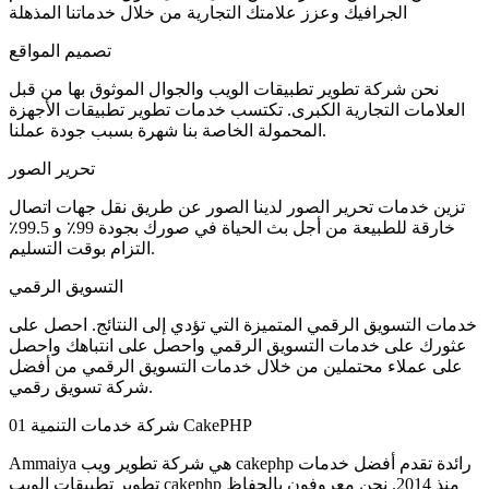
الجرافيك وعزز علامتك التجارية من خلال خدماتنا المذهلة
تصميم المواقع
نحن شركة تطوير تطبيقات الويب والجوال الموثوق بها من قبل
العلامات التجارية الكبرى. تكتسب خدمات تطوير تطبيقات الأجهزة
المحمولة الخاصة بنا شهرة بسبب جودة عملنا.
تحرير الصور
تزين خدمات تحرير الصور لدينا الصور عن طريق نقل جهات اتصال
خارقة للطبيعة من أجل بث الحياة في صورك بجودة 99٪ و 99.5٪
التزام بوقت التسليم.
التسويق الرقمي
خدمات التسويق الرقمي المتميزة التي تؤدي إلى النتائج. احصل على
عثورك على خدمات التسويق الرقمي واحصل على انتباهك واحصل
على عملاء محتملين من خلال خدمات التسويق الرقمي من أفضل
شركة تسويق رقمي.
شركة خدمات التنمية CakePHP
01
Ammaiya هي شركة تطوير ويب cakephp رائدة تقدم أفضل خدمات
تطوير تطبيقات الويب cakephp منذ 2014. نحن معروفون بالحفاظ