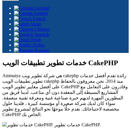
German
English
French
Japan
Chinese
Spanish
Hindi
Arabic
Russian
خدمات تطوير تطبيقات الويب CakePHP
Ammaiya هي شركة تطوير ويب cakephp رائدة تقدم أفضل خدمات
تطوير تطبيقات الويب cakephp منذ 2014. نحن معروفون بالحفاظ
على أفضل معايير تطوير الويب CakePHP وقادرون على التعامل مع
المشاريع البسيطة إلى المعقدة دون أي متاعب. لدينا فريق من
المطورين المهرة لديهم خبرة صناعية غنية ومعرفة تقنية متعمقة.
سواء كان لديك شركة صغيرة أو مؤسسة كبيرة ، فلدينا حلول
مخصصة لاحتياجاتك. نقدم حلًا موجهًا نحو النتائج لمشروع تطوير
CakePHP الخاص بك.
خدمات تطوير CakePHP.