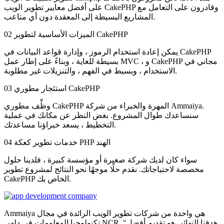
على أفضل معايير تطوير الويب CakePHP وقادرون على التعامل مع
المشاريع البسيطة إلى المعقدة دون أي متاعب.
الميزات الأساسية لتطوير CakePHP
02
يمكن إعادة استخدام الرموز ، وإدارة قواعد البيانات في CakePHP
بسيطة للغاية ، وبناءً على إطار عمل MVC ، و CakePHP مجاني في
الاستخدام ، وبسيط في الفهم ، والتنزيلات غير مطلوبة.
استئجار مطوري CakePHP
03
وظِّف مطوري CakePHP المهرة والخبراء من شركة Ammaiya.
سنساعدك طوال المشروع. بغض النظر عن مكانك في عملية
التخطيط ، يسعد خبراؤنا مساعدتك.
خدمات تطوير كعكة PHP الهند
04
سواء كان لديك شركة صغيرة أو مؤسسة كبيرة ، فلدينا حلول
مخصصة لاحتياجاتك. نقدم حلًا موجهًا نحو النتائج لمشروع تطوير
CakePHP الخاص بك.
Ammaiya هي واحدة من شركات تطوير الويب الرائدة في مجال
تكنولوجيا المعلومات في دلهي NCR. "هدفنا النهائي هو تقديم أفضل