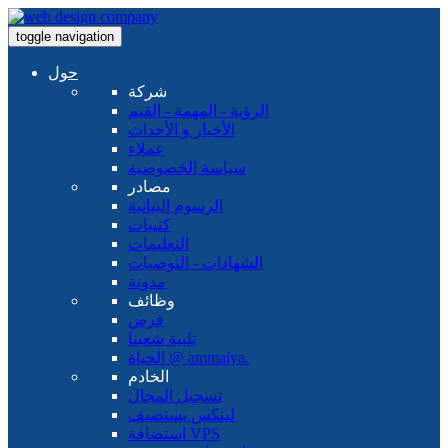
toggle navigation
حول
شركة
الرؤية - المهمة - القيم
الأخبار و الأحداث
عملاء
سياسة الخصوصية
مصادر
الرسوم البيانية
كتيبات
التعليمات
الشهادات - التوصيات
مدونة
وظائف
فرص
تلبية شعبنا
الحياة @ ammaiya.
الخادم
تسجيل المجال
لينكس يستضيف
استضافة VPS