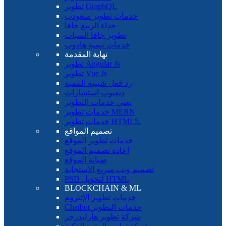
تطوير GraphQL
خدمات تطوير منغودب
حذاء الربيع جافا
تطوير جافا السبات
خدمات تنمية هادوب
نهاية المقدمة
تطوير Angular Js
تطوير Vue Js
رد فعل شبيبة التنمية
ديفيوب استشارات
يعني خدمات التطوير
خدمات تطوير MERN
خدمات تطوير HTML5.
تصميم المواقع
خدمات تطوير الموقع
إعادة تصميم الموقع
صيانة الموقع
تصميم ويب سريع الاستجابة
PSD لتحويل HTML
BLOCKCHAIN ​​& ML
خدمات تطوير الإثتروم
Chatbot خدمات التطوير
شركة تطوير هارليدرجر