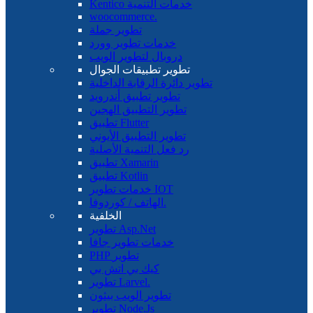
Kentico خدمات التنمية
woocommerce.
تطوير جملة
خدمات تطوير وورد
دروبال لتطوير الويب
تطوير تطبيقات الجوال
تطوير دائرة الرقابة الداخلية
تطوير تطبيق أندرويد
تطوير التطبيق الهجين
تطبيق Flutter
تطوير التطبيق الأيوني
رد فعل التنمية الأصلية
تطبيق Xamarin
تطبيق Kotlin
خدمات تطوير IOT
الهاتف / كوردوفا.
الخلفية
تطوير Asp.Net
خدمات تطوير جافا
PHP تطوير
كيك بي اتش بي
تطوير Larvel.
تطوير الويب بيثون
تطوير Node.Js