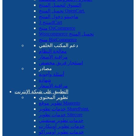
التسوق لتحميل المنتج
تحميل المنتج OpenCart.
ماجينتو دخول المنتج
منتج 3dCart
منتج OsCommerce
Woocommerce تحميل المنتج
منتج BigCommerce
دعم المكتب الخلفي
معالجة النظام
مراقبة الأسعار
استئجار فريق مخصص
مصادر
أسئلة وأجوبة
شهادة
مراقبة الأسعار
التطبيق على شبكة الإنترنت
تطوير المحتوى
تطوير موقع Magento
خدمات تطوير SharePoint.
خدمات تطوير Sitecore
خدمات تطوير سيتفيتي
خدمات تطوير أوبنكارت
خدمات تطوير أومبراكو