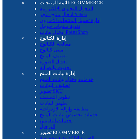
قائمة المنتجات ECOMMERCE
الدخول التجاري الإلكترونية
إدخال منتج متجر Yahoo
إدارة تحميل المنتجات الأمازون
تغذية منتجات جوجل
إدخال بيانات PrestaShop
إدارة الكتالوج
معالجة الكتالوج
مبنى كتالوج
تصنيف المنتج
تعديل الصوره
تحديث والصيانة
إدارة بيانات المنتج
خدمات إدخال بيانات المنتج
تصنيف البيانات
تطوير SKU
تطوير التصنيف
تطهير البيانات
مطابقة وإزالة الازدواجية
خدمات تخصيص بيانات المنتج
خدمات التقييس
الترحيل
تطوير ECOMMERCE
التجارة الإلكترونية مخصصة