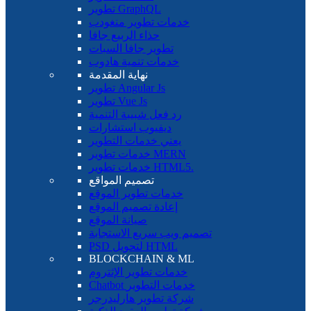
تطوير GraphQL
خدمات تطوير منغودب
حذاء الربيع جافا
تطوير جافا السبات
خدمات تنمية هادوب
نهاية المقدمة
تطوير Angular Js
تطوير Vue Js
رد فعل شبيبة التنمية
ديفيوب استشارات
يعني خدمات التطوير
خدمات تطوير MERN
خدمات تطوير HTML5.
تصميم المواقع
خدمات تطوير الموقع
إعادة تصميم الموقع
صيانة الموقع
تصميم ويب سريع الاستجابة
PSD لتحويل HTML
BLOCKCHAIN ​​& ML
خدمات تطوير الإثتروم
Chatbot خدمات التطوير
شركة تطوير هارليدرجر