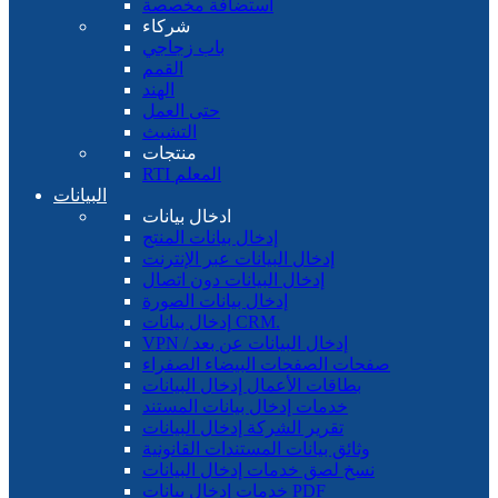
استضافة مخصصة
شركاء
باب زجاجي
القمم
الهند
حتى العمل
التشبث
منتجات
RTI المعلم
البيانات
ادخال بيانات
إدخال بيانات المنتج
إدخال البيانات عبر الإنترنت
إدخال البيانات دون اتصال
إدخال بيانات الصورة
إدخال بيانات CRM.
VPN / إدخال البيانات عن بعد
صفحات الصفحات البيضاء الصفراء
بطاقات الأعمال إدخال البيانات
خدمات إدخال بيانات المستند
تقرير الشركة إدخال البيانات
وثائق بيانات المستندات القانونية
نسخ لصق خدمات إدخال البيانات
خدمات إدخال بيانات PDF