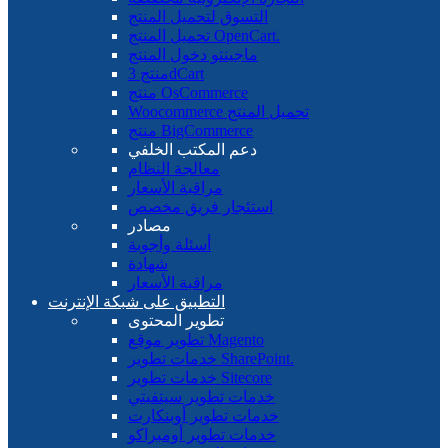
التسوق لتحميل المنتج
تحميل المنتج OpenCart.
ماجينتو دخول المنتج
منتج 3dCart
منتج OsCommerce
Woocommerce تحميل المنتج
منتج BigCommerce
دعم المكتب الخلفي
معالجة النظام
مراقبة الأسعار
استئجار فريق مخصص
مصادر
أسئلة وأجوبة
شهادة
مراقبة الأسعار
التطبيق على شبكة الإنترنت
تطوير المحتوى
تطوير موقع Magento
خدمات تطوير SharePoint.
خدمات تطوير Sitecore
خدمات تطوير سيتفيتي
خدمات تطوير أوبنكارت
خدمات تطوير أومبراكو