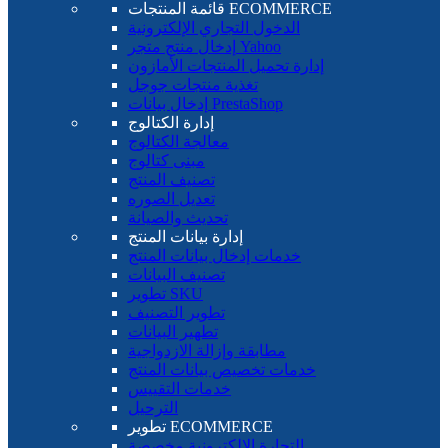
قائمة المنتجات ECOMMERCE
الدخول التجاري الإلكترونية
إدخال منتج متجر Yahoo
إدارة تحميل المنتجات الأمازون
تغذية منتجات جوجل
إدخال بيانات PrestaShop
إدارة الكتالوج
معالجة الكتالوج
مبنى كتالوج
تصنيف المنتج
تعديل الصوره
تحديث والصيانة
إدارة بيانات المنتج
خدمات إدخال بيانات المنتج
تصنيف البيانات
تطوير SKU
تطوير التصنيف
تطهير البيانات
مطابقة وإزالة الازدواجية
خدمات تخصيص بيانات المنتج
خدمات التقييس
الترحيل
تطوير ECOMMERCE
التجارة الإلكترونية مخصصة