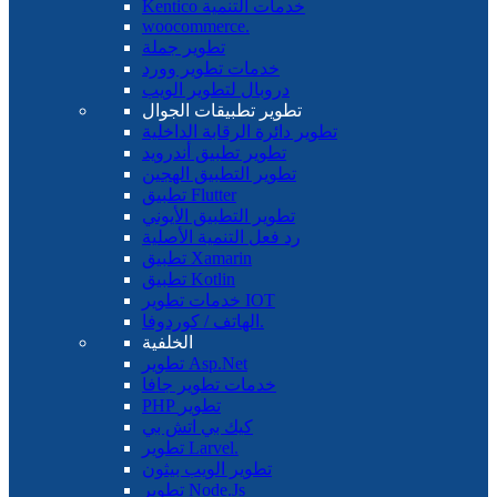
Kentico خدمات التنمية
woocommerce.
تطوير جملة
خدمات تطوير وورد
دروبال لتطوير الويب
تطوير تطبيقات الجوال
تطوير دائرة الرقابة الداخلية
تطوير تطبيق أندرويد
تطوير التطبيق الهجين
تطبيق Flutter
تطوير التطبيق الأيوني
رد فعل التنمية الأصلية
تطبيق Xamarin
تطبيق Kotlin
خدمات تطوير IOT
الهاتف / كوردوفا.
الخلفية
تطوير Asp.Net
خدمات تطوير جافا
PHP تطوير
كيك بي اتش بي
تطوير Larvel.
تطوير الويب بيثون
تطوير Node.Js