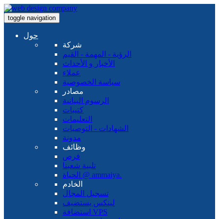
toggle navigation
حول
شركة
الرؤية - المهمة - القيم
الأخبار و الأحداث
عملاء
سياسة الخصوصية
مصادر
الرسوم البيانية
كتيبات
التعليمات
الشهادات - التوصيات
مدونة
وظائف
فرص
تلبية شعبنا
الحياة @ ammaiya.
الخادم
تسجيل المجال
لينكس يستضيف
استضافة VPS