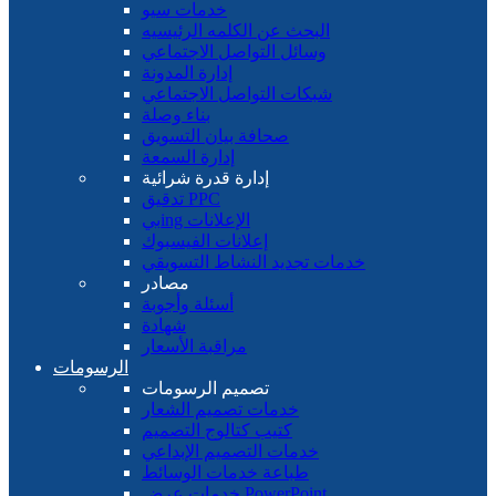
خدمات سيو
البحث عن الكلمه الرئيسيه
وسائل التواصل الاجتماعي
إدارة المدونة
شبكات التواصل الاجتماعي
بناء وصلة
صحافة بيان التسويق
إدارة السمعة
إدارة قدرة شرائية
تدقيق PPC
بيing الإعلانات
إعلانات الفيسبوك
خدمات تجديد النشاط التسويقي
مصادر
أسئلة وأجوبة
شهادة
مراقبة الأسعار
الرسومات
تصميم الرسومات
خدمات تصميم الشعار
كتيب كتالوج التصميم
خدمات التصميم الإبداعي
طباعة خدمات الوسائط
خدمات عرض PowerPoint