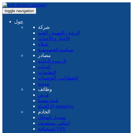
toggle navigation
حول
شركة
الرؤية - المهمة - القيم
الأخبار و الأحداث
عملاء
سياسة الخصوصية
مصادر
الرسوم البيانية
كتيبات
التعليمات
الشهادات - التوصيات
مدونة
وظائف
فرص
تلبية شعبنا
الحياة @ ammaiya.
الخادم
تسجيل المجال
لينكس يستضيف
استضافة VPS