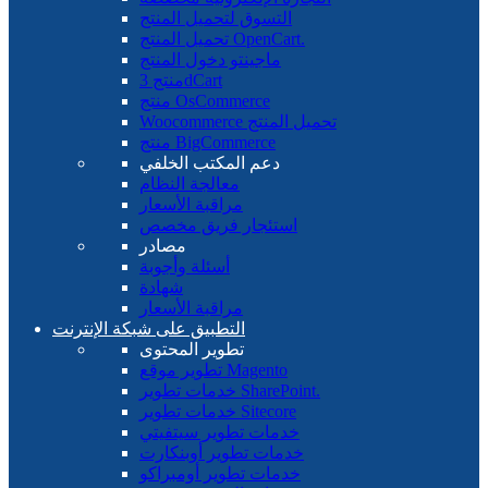
التسوق لتحميل المنتج
تحميل المنتج OpenCart.
ماجينتو دخول المنتج
منتج 3dCart
منتج OsCommerce
Woocommerce تحميل المنتج
منتج BigCommerce
دعم المكتب الخلفي
معالجة النظام
مراقبة الأسعار
استئجار فريق مخصص
مصادر
أسئلة وأجوبة
شهادة
مراقبة الأسعار
التطبيق على شبكة الإنترنت
تطوير المحتوى
تطوير موقع Magento
خدمات تطوير SharePoint.
خدمات تطوير Sitecore
خدمات تطوير سيتفيتي
خدمات تطوير أوبنكارت
خدمات تطوير أومبراكو