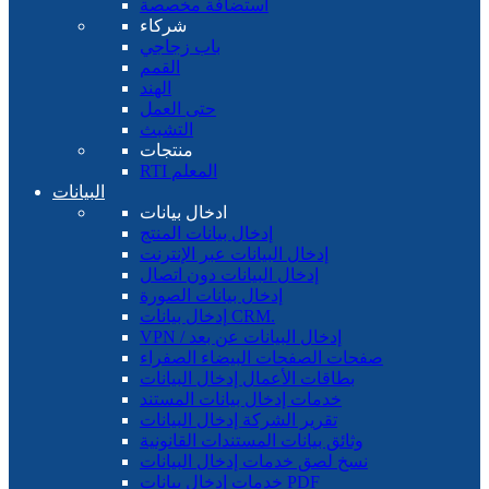
استضافة مخصصة
شركاء
باب زجاجي
القمم
الهند
حتى العمل
التشبث
منتجات
RTI المعلم
البيانات
ادخال بيانات
إدخال بيانات المنتج
إدخال البيانات عبر الإنترنت
إدخال البيانات دون اتصال
إدخال بيانات الصورة
إدخال بيانات CRM.
VPN / إدخال البيانات عن بعد
صفحات الصفحات البيضاء الصفراء
بطاقات الأعمال إدخال البيانات
خدمات إدخال بيانات المستند
تقرير الشركة إدخال البيانات
وثائق بيانات المستندات القانونية
نسخ لصق خدمات إدخال البيانات
خدمات إدخال بيانات PDF