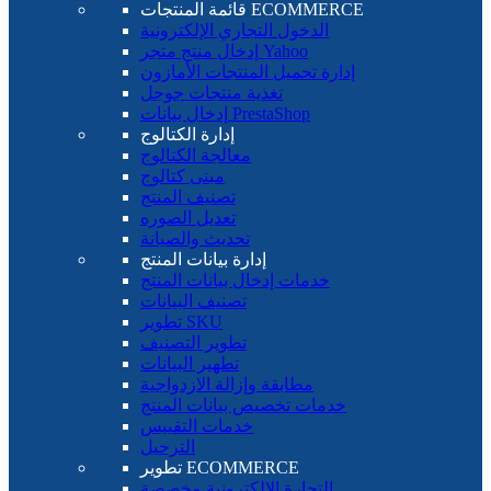
قائمة المنتجات ECOMMERCE
الدخول التجاري الإلكترونية
إدخال منتج متجر Yahoo
إدارة تحميل المنتجات الأمازون
تغذية منتجات جوجل
إدخال بيانات PrestaShop
إدارة الكتالوج
معالجة الكتالوج
مبنى كتالوج
تصنيف المنتج
تعديل الصوره
تحديث والصيانة
إدارة بيانات المنتج
خدمات إدخال بيانات المنتج
تصنيف البيانات
تطوير SKU
تطوير التصنيف
تطهير البيانات
مطابقة وإزالة الازدواجية
خدمات تخصيص بيانات المنتج
خدمات التقييس
الترحيل
تطوير ECOMMERCE
التجارة الإلكترونية مخصصة