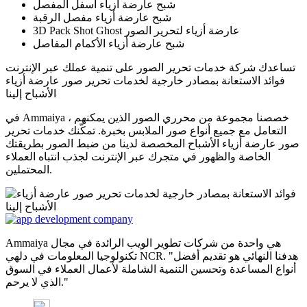
شبح عارضة أزياء أسفل المفصل
شبح عارضة أزياء مفصل الرقبة
3D Pack Shot Ghost عارضة أزياء لتحرير الصور
شبح عارضة أزياء الأكمام المفاصل
تساعدك شركة خدمات تحرير الصور على تنمية عملك عبر الإنترنت
فوائد الاستعانة بمصادر خارجية لخدمات تحرير صور عارضة أزياء
الأشباح إلينا
في Ammaiya ، خصصنا مجموعة من محرري الصور الذين يمكنهم
التعامل مع جميع أنواع صور الملابس بخبرة. تمكّنك خدمات تحرير
صور عارضة أزياء الأشباح المخصصة لدينا من ضبط الصور بطريقتك
الخاصة والظهور في متجرك عبر الإنترنت لجذب انتباه العملاء
المحتملين.
Ammaiya هي واحدة من شركات تطوير الويب الرائدة في مجال
تكنولوجيا المعلومات في دلهي NCR. "هدفنا النهائي هو تقديم أفضل
أنواع المساعدة وتحسين التنمية الشاملة لأعمال العملاء في السوق
الذي لا يرحم."