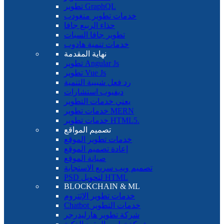
تطوير GraphQL
خدمات تطوير منغودب
حذاء الربيع جافا
تطوير جافا السبات
خدمات تنمية هادوب
نهاية المقدمة
تطوير Angular Js
تطوير Vue Js
رد فعل شبيبة التنمية
ديفيوب استشارات
يعني خدمات التطوير
خدمات تطوير MERN
خدمات تطوير HTML5.
تصميم المواقع
خدمات تطوير الموقع
إعادة تصميم الموقع
صيانة الموقع
تصميم ويب سريع الاستجابة
PSD لتحويل HTML
BLOCKCHAIN ​​& ML
خدمات تطوير الإثتروم
Chatbot خدمات التطوير
شركة تطوير هارليدرجر