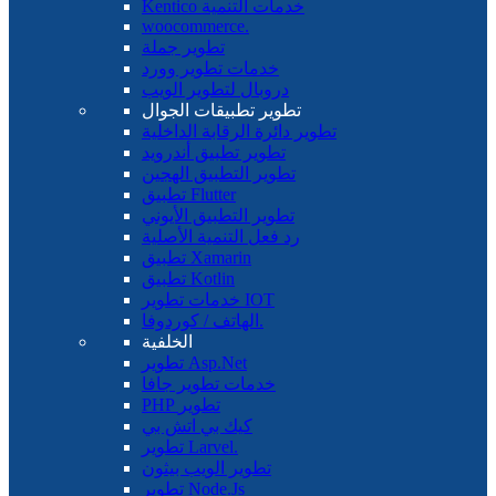
Kentico خدمات التنمية
woocommerce.
تطوير جملة
خدمات تطوير وورد
دروبال لتطوير الويب
تطوير تطبيقات الجوال
تطوير دائرة الرقابة الداخلية
تطوير تطبيق أندرويد
تطوير التطبيق الهجين
تطبيق Flutter
تطوير التطبيق الأيوني
رد فعل التنمية الأصلية
تطبيق Xamarin
تطبيق Kotlin
خدمات تطوير IOT
الهاتف / كوردوفا.
الخلفية
تطوير Asp.Net
خدمات تطوير جافا
PHP تطوير
كيك بي اتش بي
تطوير Larvel.
تطوير الويب بيثون
تطوير Node.Js