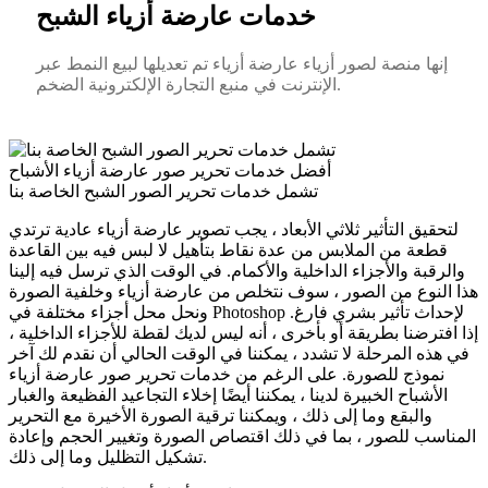
خدمات عارضة أزياء الشبح
إنها منصة لصور أزياء عارضة أزياء تم تعديلها لبيع النمط عبر
الإنترنت في منبع التجارة الإلكترونية الضخم.
أفضل خدمات تحرير صور عارضة أزياء الأشباح
تشمل خدمات تحرير الصور الشبح الخاصة بنا
لتحقيق التأثير ثلاثي الأبعاد ، يجب تصوير عارضة أزياء عادية ترتدي
قطعة من الملابس من عدة نقاط بتأهيل لا لبس فيه بين القاعدة
والرقبة والأجزاء الداخلية والأكمام. في الوقت الذي ترسل فيه إلينا
هذا النوع من الصور ، سوف نتخلص من عارضة أزياء وخلفية الصورة
ونحل محل أجزاء مختلفة في Photoshop لإحداث تأثير بشري فارغ.
إذا افترضنا بطريقة أو بأخرى ، أنه ليس لديك لقطة للأجزاء الداخلية ،
في هذه المرحلة لا تشدد ، يمكننا في الوقت الحالي أن نقدم لك آخر
نموذج للصورة. على الرغم من خدمات تحرير صور عارضة أزياء
الأشباح الخبيرة لدينا ، يمكننا أيضًا إخلاء التجاعيد الفظيعة والغبار
والبقع وما إلى ذلك ، ويمكننا ترقية الصورة الأخيرة مع التحرير
المناسب للصور ، بما في ذلك اقتصاص الصورة وتغيير الحجم وإعادة
تشكيل التظليل وما إلى ذلك.