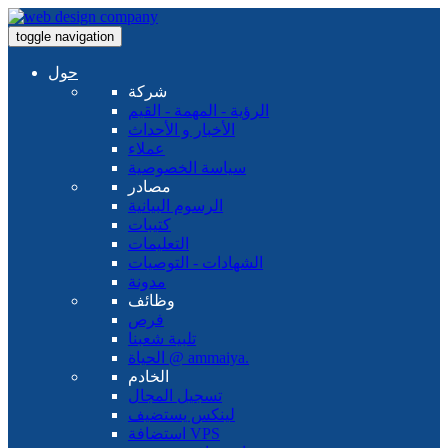
toggle navigation
حول
شركة
الرؤية - المهمة - القيم
الأخبار و الأحداث
عملاء
سياسة الخصوصية
مصادر
الرسوم البيانية
كتيبات
التعليمات
الشهادات - التوصيات
مدونة
وظائف
فرص
تلبية شعبنا
الحياة @ ammaiya.
الخادم
تسجيل المجال
لينكس يستضيف
استضافة VPS