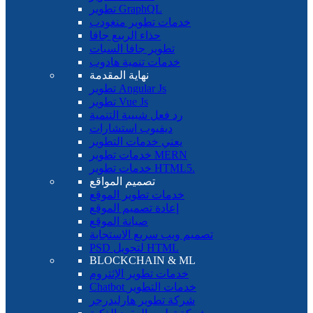
تطوير GraphQL
خدمات تطوير منغودب
حذاء الربيع جافا
تطوير جافا السبات
خدمات تنمية هادوب
نهاية المقدمة
تطوير Angular Js
تطوير Vue Js
رد فعل شبيبة التنمية
ديفيوب استشارات
يعني خدمات التطوير
خدمات تطوير MERN
خدمات تطوير HTML5.
تصميم المواقع
خدمات تطوير الموقع
إعادة تصميم الموقع
صيانة الموقع
تصميم ويب سريع الاستجابة
PSD لتحويل HTML
BLOCKCHAIN ​​& ML
خدمات تطوير الإثتروم
Chatbot خدمات التطوير
شركة تطوير هارليدرجر