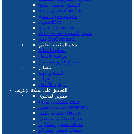
التسوق لتحميل المنتج
تحميل المنتج OpenCart.
ماجينتو دخول المنتج
منتج 3dCart
منتج OsCommerce
Woocommerce تحميل المنتج
منتج BigCommerce
دعم المكتب الخلفي
معالجة النظام
مراقبة الأسعار
استئجار فريق مخصص
مصادر
أسئلة وأجوبة
شهادة
مراقبة الأسعار
التطبيق على شبكة الإنترنت
تطوير المحتوى
تطوير موقع Magento
خدمات تطوير SharePoint.
خدمات تطوير Sitecore
خدمات تطوير سيتفيتي
خدمات تطوير أوبنكارت
خدمات تطوير أومبراكو