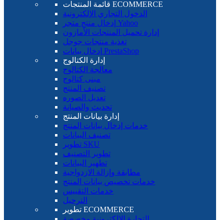
قائمة المنتجات ECOMMERCE
الدخول التجاري الإلكترونية
إدخال منتج متجر Yahoo
إدارة تحميل المنتجات الأمازون
تغذية منتجات جوجل
إدخال بيانات PrestaShop
إدارة الكتالوج
معالجة الكتالوج
مبنى كتالوج
تصنيف المنتج
تعديل الصوره
تحديث والصيانة
إدارة بيانات المنتج
خدمات إدخال بيانات المنتج
تصنيف البيانات
تطوير SKU
تطوير التصنيف
تطهير البيانات
مطابقة وإزالة الازدواجية
خدمات تخصيص بيانات المنتج
خدمات التقييس
الترحيل
تطوير ECOMMERCE
التجارة الإلكترونية مخصصة