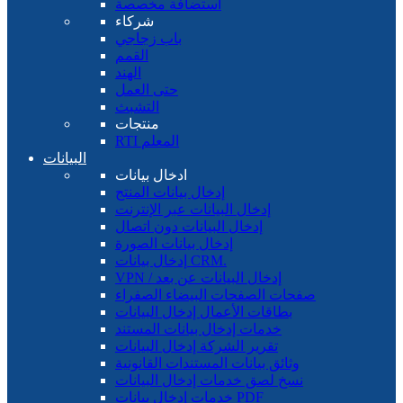
استضافة مخصصة
شركاء
باب زجاجي
القمم
الهند
حتى العمل
التشبث
منتجات
RTI المعلم
البيانات
ادخال بيانات
إدخال بيانات المنتج
إدخال البيانات عبر الإنترنت
إدخال البيانات دون اتصال
إدخال بيانات الصورة
إدخال بيانات CRM.
VPN / إدخال البيانات عن بعد
صفحات الصفحات البيضاء الصفراء
بطاقات الأعمال إدخال البيانات
خدمات إدخال بيانات المستند
تقرير الشركة إدخال البيانات
وثائق بيانات المستندات القانونية
نسخ لصق خدمات إدخال البيانات
خدمات إدخال بيانات PDF