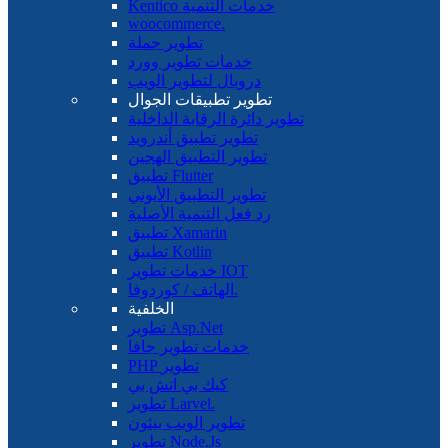
Kentico خدمات التنمية
woocommerce.
تطوير جملة
خدمات تطوير وورد
دروبال لتطوير الويب
تطوير تطبيقات الجوال
تطوير دائرة الرقابة الداخلية
تطوير تطبيق أندرويد
تطوير التطبيق الهجين
تطبيق Flutter
تطوير التطبيق الأيوني
رد فعل التنمية الأصلية
تطبيق Xamarin
تطبيق Kotlin
خدمات تطوير IOT
الهاتف / كوردوفا.
الخلفية
تطوير Asp.Net
خدمات تطوير جافا
PHP تطوير
كيك بي اتش بي
تطوير Larvel.
تطوير الويب بيثون
تطوير Node.Js