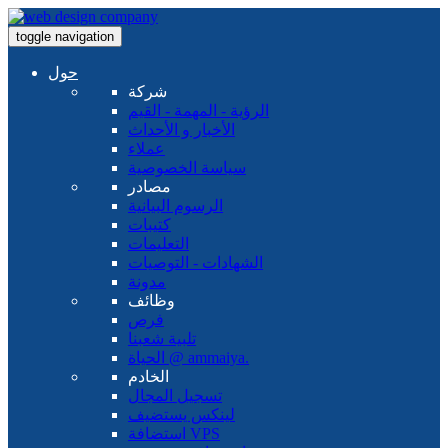
toggle navigation
حول
شركة
الرؤية - المهمة - القيم
الأخبار و الأحداث
عملاء
سياسة الخصوصية
مصادر
الرسوم البيانية
كتيبات
التعليمات
الشهادات - التوصيات
مدونة
وظائف
فرص
تلبية شعبنا
الحياة @ ammaiya.
الخادم
تسجيل المجال
لينكس يستضيف
استضافة VPS