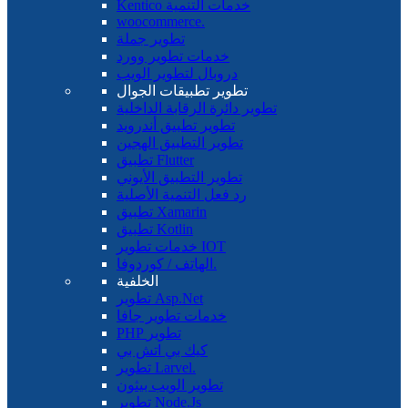
Kentico خدمات التنمية
woocommerce.
تطوير جملة
خدمات تطوير وورد
دروبال لتطوير الويب
تطوير تطبيقات الجوال
تطوير دائرة الرقابة الداخلية
تطوير تطبيق أندرويد
تطوير التطبيق الهجين
تطبيق Flutter
تطوير التطبيق الأيوني
رد فعل التنمية الأصلية
تطبيق Xamarin
تطبيق Kotlin
خدمات تطوير IOT
الهاتف / كوردوفا.
الخلفية
تطوير Asp.Net
خدمات تطوير جافا
PHP تطوير
كيك بي اتش بي
تطوير Larvel.
تطوير الويب بيثون
تطوير Node.Js