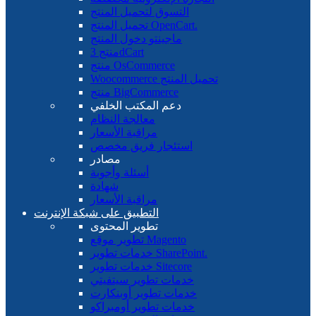
التسوق لتحميل المنتج
تحميل المنتج OpenCart.
ماجينتو دخول المنتج
منتج 3dCart
منتج OsCommerce
Woocommerce تحميل المنتج
منتج BigCommerce
دعم المكتب الخلفي
معالجة النظام
مراقبة الأسعار
استئجار فريق مخصص
مصادر
أسئلة وأجوبة
شهادة
مراقبة الأسعار
التطبيق على شبكة الإنترنت
تطوير المحتوى
تطوير موقع Magento
خدمات تطوير SharePoint.
خدمات تطوير Sitecore
خدمات تطوير سيتفيتي
خدمات تطوير أوبنكارت
خدمات تطوير أومبراكو