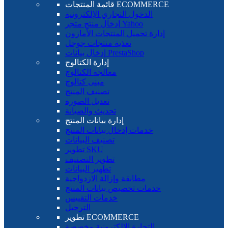
قائمة المنتجات ECOMMERCE
الدخول التجاري الإلكترونية
إدخال منتج متجر Yahoo
إدارة تحميل المنتجات الأمازون
تغذية منتجات جوجل
إدخال بيانات PrestaShop
إدارة الكتالوج
معالجة الكتالوج
مبنى كتالوج
تصنيف المنتج
تعديل الصوره
تحديث والصيانة
إدارة بيانات المنتج
خدمات إدخال بيانات المنتج
تصنيف البيانات
تطوير SKU
تطوير التصنيف
تطهير البيانات
مطابقة وإزالة الازدواجية
خدمات تخصيص بيانات المنتج
خدمات التقييس
الترحيل
تطوير ECOMMERCE
التجارة الإلكترونية مخصصة