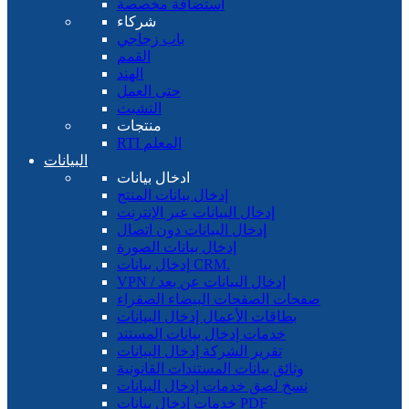
استضافة مخصصة
شركاء
باب زجاجي
القمم
الهند
حتى العمل
التشبث
منتجات
RTI المعلم
البيانات
ادخال بيانات
إدخال بيانات المنتج
إدخال البيانات عبر الإنترنت
إدخال البيانات دون اتصال
إدخال بيانات الصورة
إدخال بيانات CRM.
VPN / إدخال البيانات عن بعد
صفحات الصفحات البيضاء الصفراء
بطاقات الأعمال إدخال البيانات
خدمات إدخال بيانات المستند
تقرير الشركة إدخال البيانات
وثائق بيانات المستندات القانونية
نسخ لصق خدمات إدخال البيانات
خدمات إدخال بيانات PDF