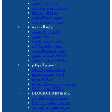
تطوير GraphQL
خدمات تطوير منغودب
حذاء الربيع جافا
تطوير جافا السبات
خدمات تنمية هادوب
نهاية المقدمة
تطوير Angular Js
تطوير Vue Js
رد فعل شبيبة التنمية
ديفيوب استشارات
يعني خدمات التطوير
خدمات تطوير MERN
خدمات تطوير HTML5.
تصميم المواقع
خدمات تطوير الموقع
إعادة تصميم الموقع
صيانة الموقع
تصميم ويب سريع الاستجابة
PSD لتحويل HTML
BLOCKCHAIN ​​& ML
خدمات تطوير الإثتروم
Chatbot خدمات التطوير
شركة تطوير هارليدرجر