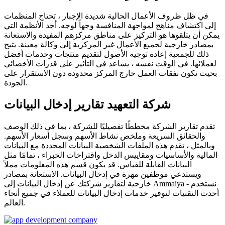
في ظل ظروف الأعمال الحالية شديدة الإجبار ، تحتاج المنظمات
إلى اكتشاف مناهج لمواجهة المنافسة وجهاً لوجه. أحد الأنظمة التي
يمكن أن يتلقوها هو التركيز على مناطق مركزهم المفيدة والاستعانة
بمصادر خارجية لجميع الأعمال غير المركزية إلى وكالة معينة. يتيح
ذلك للجمعية إعادة توجيه الأصول لتقديم منتجات وخدمات أفضل
لعملائها. في الوقت نفسه ، يساعد في التأثير على قدرات الأخصائي
بحيث تكون نفقات العمل خارج المركز محدودة دون الاستقرار على
الجودة.
شركة التعهيد تقارير إدخال البيانات
تقدم تقارير الشركة مخططًا تفصيليًا للشركة ، بما في ذلك الوصف
والحقائق السريعة وملخص نشاط الأسهم وسجل أسعار الأسهم.
وبالمثل ، تقدم هذه الملفات الشخصية البيانات المحددة مع البيانات
المالية والأساسيات ومقاييس الدخل واقتراحات الخبراء ، تمامًا مثل
البيانات القابلة للقياس. قد يكون قسم هذه المعلومات مملاً
ويستدعي موظفين مهرة في إدخال البيانات. الاستعانة بمصادر
خارجية لتقارير شركتك عن إدخال البيانات إلى Ammaiya - نستخدم
أحدث التقنيات لتوفير خدمات إدخال البيانات للعملاء في جميع أنحاء
العالم.