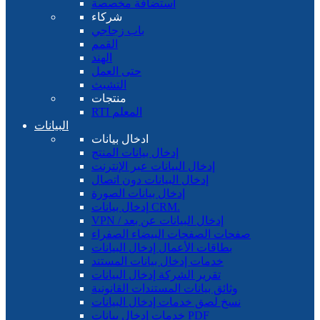
استضافة مخصصة
شركاء
باب زجاجي
القمم
الهند
حتى العمل
التشبث
منتجات
RTI المعلم
البيانات
ادخال بيانات
إدخال بيانات المنتج
إدخال البيانات عبر الإنترنت
إدخال البيانات دون اتصال
إدخال بيانات الصورة
إدخال بيانات CRM.
VPN / إدخال البيانات عن بعد
صفحات الصفحات البيضاء الصفراء
بطاقات الأعمال إدخال البيانات
خدمات إدخال بيانات المستند
تقرير الشركة إدخال البيانات
وثائق بيانات المستندات القانونية
نسخ لصق خدمات إدخال البيانات
خدمات إدخال بيانات PDF