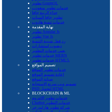
تطوير GraphQL
خدمات تطوير منغودب
حذاء الربيع جافا
تطوير جافا السبات
خدمات تنمية هادوب
نهاية المقدمة
تطوير Angular Js
تطوير Vue Js
رد فعل شبيبة التنمية
ديفيوب استشارات
يعني خدمات التطوير
خدمات تطوير MERN
خدمات تطوير HTML5.
تصميم المواقع
خدمات تطوير الموقع
إعادة تصميم الموقع
صيانة الموقع
تصميم ويب سريع الاستجابة
PSD لتحويل HTML
BLOCKCHAIN ​​& ML
خدمات تطوير الإثتروم
Chatbot خدمات التطوير
شركة تطوير هارليدرجر