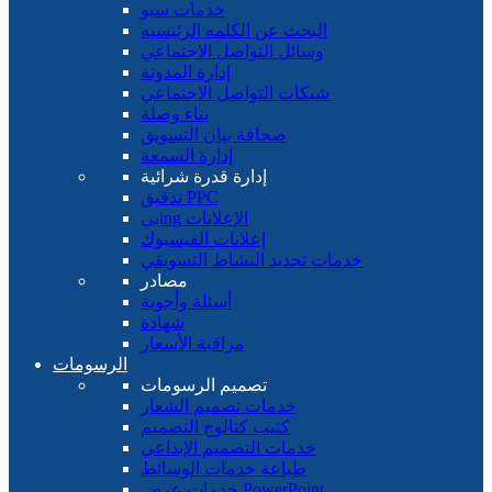
خدمات سيو
البحث عن الكلمه الرئيسيه
وسائل التواصل الاجتماعي
إدارة المدونة
شبكات التواصل الاجتماعي
بناء وصلة
صحافة بيان التسويق
إدارة السمعة
إدارة قدرة شرائية
تدقيق PPC
بيing الإعلانات
إعلانات الفيسبوك
خدمات تجديد النشاط التسويقي
مصادر
أسئلة وأجوبة
شهادة
مراقبة الأسعار
الرسومات
تصميم الرسومات
خدمات تصميم الشعار
كتيب كتالوج التصميم
خدمات التصميم الإبداعي
طباعة خدمات الوسائط
خدمات عرض PowerPoint