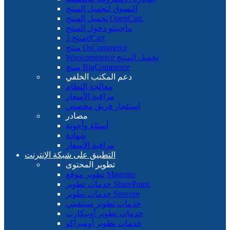
التسوق لتحميل المنتج
تحميل المنتج OpenCart.
ماجينتو دخول المنتج
منتج 3dCart
منتج OsCommerce
Woocommerce تحميل المنتج
منتج BigCommerce
دعم المكتب الخلفي
معالجة النظام
مراقبة الأسعار
استئجار فريق مخصص
مصادر
أسئلة وأجوبة
شهادة
مراقبة الأسعار
التطبيق على شبكة الإنترنت
تطوير المحتوى
تطوير موقع Magento
خدمات تطوير SharePoint.
خدمات تطوير Sitecore
خدمات تطوير سيتفيتي
خدمات تطوير أوبنكارت
خدمات تطوير أومبراكو