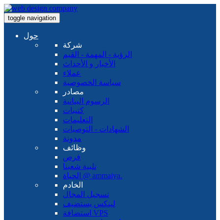
toggle navigation
حول
شركة
الرؤية - المهمة - القيم
الأخبار و الأحداث
عملاء
سياسة الخصوصية
مصادر
الرسوم البيانية
كتيبات
التعليمات
الشهادات - التوصيات
مدونة
وظائف
فرص
تلبية شعبنا
الحياة @ ammaiya.
الخادم
تسجيل المجال
لينكس يستضيف
استضافة VPS