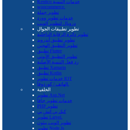
Kentico خدمات التنمية
woocommerce.
تطوير جملة
خدمات تطوير وورد
دروبال لتطوير الويب
تطوير تطبيقات الجوال
تطوير دائرة الرقابة الداخلية
تطوير تطبيق أندرويد
تطوير التطبيق الهجين
تطبيق Flutter
تطوير التطبيق الأيوني
رد فعل التنمية الأصلية
تطبيق Xamarin
تطبيق Kotlin
خدمات تطوير IOT
الهاتف / كوردوفا.
الخلفية
تطوير Asp.Net
خدمات تطوير جافا
PHP تطوير
كيك بي اتش بي
تطوير Larvel.
تطوير الويب بيثون
تطوير Node.Js