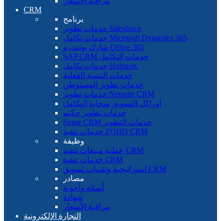
مراقبة الأسعار
CRM
برنامج
خدمات تطوير Salesforce
خدمات تكامل Microsoft Dynamics 365
شارك بوينت و Office 365
SAP CRM خدمات التكامل
خدمات تكامل Hubspot.
خدمات التنمية الفعلية
خدمات تطوير المستوطن
خدمات تطوير Netsuite CRM
أوراكل التسويق سحابة التكامل
خدمات تطوير حكيم
Sugar CRM خدمات التطوير
خدمات تنفيذ ZOHO CRM
وظيفة
عملية مبيعات تنفيذ CRM
خدمات تنفيذ CRM
إستراتيجية وتقنيات تسويق CRM
مصادر
أسئلة وأجوبة
شهادة
مراقبة الأسعار
التجارة الإلكترونية