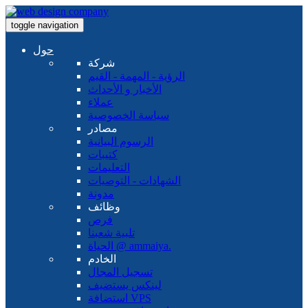
toggle navigation
حول
شركة
الرؤية - المهمة - القيم
الأخبار و الأحداث
عملاء
سياسة الخصوصية
مصادر
الرسوم البيانية
كتيبات
التعليمات
الشهادات - التوصيات
مدونة
وظائف
فرص
تلبية شعبنا
الحياة @ ammaiya.
الخادم
تسجيل المجال
لينكس يستضيف
استضافة VPS