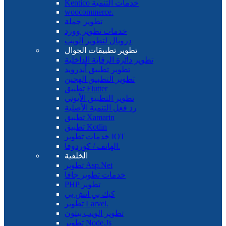
Kentico خدمات التنمية
woocommerce.
تطوير جملة
خدمات تطوير وورد
دروبال لتطوير الويب
تطوير تطبيقات الجوال
تطوير دائرة الرقابة الداخلية
تطوير تطبيق أندرويد
تطوير التطبيق الهجين
تطبيق Flutter
تطوير التطبيق الأيوني
رد فعل التنمية الأصلية
تطبيق Xamarin
تطبيق Kotlin
خدمات تطوير IOT
الهاتف / كوردوفا.
الخلفية
تطوير Asp.Net
خدمات تطوير جافا
PHP تطوير
كيك بي اتش بي
تطوير Larvel.
تطوير الويب بيثون
تطوير Node.Js