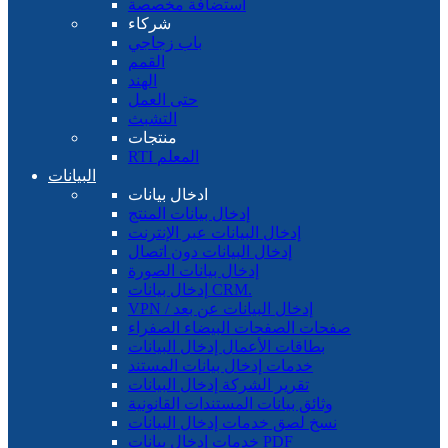
استضافة مخصصة
شركاء
باب زجاجي
القمم
الهند
حتى العمل
التشبث
منتجات
RTI المعلم
البيانات
ادخال بيانات
إدخال بيانات المنتج
إدخال البيانات عبر الإنترنت
إدخال البيانات دون اتصال
إدخال بيانات الصورة
إدخال بيانات CRM.
VPN / إدخال البيانات عن بعد
صفحات الصفحات البيضاء الصفراء
بطاقات الأعمال إدخال البيانات
خدمات إدخال بيانات المستند
تقرير الشركة إدخال البيانات
وثائق بيانات المستندات القانونية
نسخ لصق خدمات إدخال البيانات
خدمات إدخال بيانات PDF