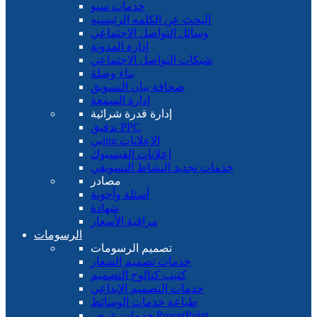
خدمات سيو
البحث عن الكلمه الرئيسيه
وسائل التواصل الاجتماعي
إدارة المدونة
شبكات التواصل الاجتماعي
بناء وصلة
صحافة بيان التسويق
إدارة السمعة
إدارة قدرة شرائية
تدقيق PPC
بيing الإعلانات
إعلانات الفيسبوك
خدمات تجديد النشاط التسويقي
مصادر
أسئلة وأجوبة
شهادة
مراقبة الأسعار
الرسومات
تصميم الرسومات
خدمات تصميم الشعار
كتيب كتالوج التصميم
خدمات التصميم الإبداعي
طباعة خدمات الوسائط
خدمات عرض PowerPoint