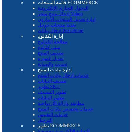
قائمة المنتجات ECOMMERCE
الدخول التجاري الإلكترونية
إدخال منتج متجر Yahoo
إدارة تحميل المنتجات الأمازون
تغذية منتجات جوجل
إدخال بيانات PrestaShop
إدارة الكتالوج
معالجة الكتالوج
مبنى كتالوج
تصنيف المنتج
تعديل الصوره
تحديث والصيانة
إدارة بيانات المنتج
خدمات إدخال بيانات المنتج
تصنيف البيانات
تطوير SKU
تطوير التصنيف
تطهير البيانات
مطابقة وإزالة الازدواجية
خدمات تخصيص بيانات المنتج
خدمات التقييس
الترحيل
تطوير ECOMMERCE
التجارة الإلكترونية مخصصة