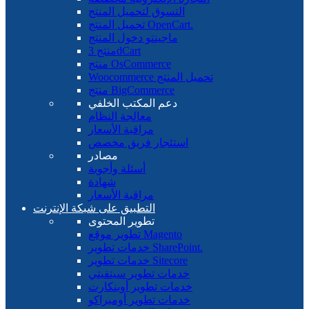
التسوق لتحميل المنتج
تحميل المنتج OpenCart.
ماجينتو دخول المنتج
منتج 3dCart
منتج OsCommerce
Woocommerce تحميل المنتج
منتج BigCommerce
دعم المكتب الخلفي
معالجة النظام
مراقبة الأسعار
استئجار فريق مخصص
مصادر
أسئلة وأجوبة
شهادة
مراقبة الأسعار
التطبيق على شبكة الإنترنت
تطوير المحتوى
تطوير موقع Magento
خدمات تطوير SharePoint.
خدمات تطوير Sitecore
خدمات تطوير سيتفيتي
خدمات تطوير أوبنكارت
خدمات تطوير أومبراكو