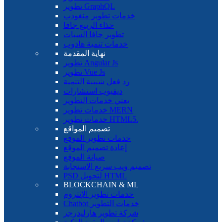
تطوير GraphQL
خدمات تطوير منغودب
حذاء الربيع جافا
تطوير جافا السبات
خدمات تنمية هادوب
نهاية المقدمة
تطوير Angular Js
تطوير Vue Js
رد فعل شبيبة التنمية
ديفيوب استشارات
يعني خدمات التطوير
خدمات تطوير MERN
خدمات تطوير HTML5.
تصميم المواقع
خدمات تطوير الموقع
إعادة تصميم الموقع
صيانة الموقع
تصميم ويب سريع الاستجابة
PSD لتحويل HTML
BLOCKCHAIN ​​& ML
خدمات تطوير الإثتروم
Chatbot خدمات التطوير
شركة تطوير هارليدرجر