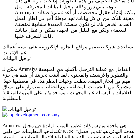
ذلك يمكنك التخفيف من هذه التطورات إذا كنت بارعًا في ذلك
، وهنا يأتي دور وكالة ترحيل البيانات المحترفة ، مثل
Ammaiya. يمكننا إنشاء حقول مخصصة ، أو أعد تسمية صفات
معينة للتأكد من أن كل بياناتك تجد موطنًا آخر في إطار العمل
الجديد الخاص بك. لن تكون منصتك الجديدة مشابهة لمنصتك
القديمة ، ولكن مع القليل من الجهد ، يمكن أن تظل بياناتك
قابلة للتعرف عليها.
تساعدك شركة تصميم مواقع التجارة الإلكترونية على تنمية أعمالك
عبر الإنترنت
ترحيل البيانات
يمكن لـ Ammaiya التعامل مع عملية الترحيل بأكملها من المنهجية
والتطوير والأرشيف والمحتوى. لقد أثبتت تجربتنا أن هذه هي جزء
مهم من إنجاز المهمة. تتطلب وجهات النظر هذه في معظمها جهدًا
مشتركًا بين التجمعات المختلفة ، مع الحفاظ باستمرار على اتساق
العلامات والرسالة عبر الوجهات - مما قد يؤثر على المهمة المتبقية
المطلوبة.
Ammaiya هي واحدة من شركات تطوير الويب الرائدة في مجال
تكنولوجيا المعلومات في دلهي NCR. "هدفنا النهائي هو تقديم أفضل
أنواع المساعدة وتحسين التنمية الشاملة لأعمال العملاء في السوق