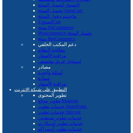
التسوق لتحميل المنتج
تحميل المنتج OpenCart.
ماجينتو دخول المنتج
منتج 3dCart
منتج OsCommerce
Woocommerce تحميل المنتج
منتج BigCommerce
دعم المكتب الخلفي
معالجة النظام
مراقبة الأسعار
استئجار فريق مخصص
مصادر
أسئلة وأجوبة
شهادة
مراقبة الأسعار
التطبيق على شبكة الإنترنت
تطوير المحتوى
تطوير موقع Magento
خدمات تطوير SharePoint.
خدمات تطوير Sitecore
خدمات تطوير سيتفيتي
خدمات تطوير أوبنكارت
خدمات تطوير أومبراكو