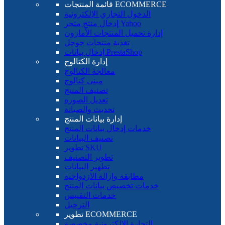
قائمة المنتجات ECOMMERCE
الدخول التجاري الإلكترونية
إدخال منتج متجر Yahoo
إدارة تحميل المنتجات الأمازون
تغذية منتجات جوجل
إدخال بيانات PrestaShop
إدارة الكتالوج
معالجة الكتالوج
مبنى كتالوج
تصنيف المنتج
تعديل الصوره
تحديث والصيانة
إدارة بيانات المنتج
خدمات إدخال بيانات المنتج
تصنيف البيانات
تطوير SKU
تطوير التصنيف
تطهير البيانات
مطابقة وإزالة الازدواجية
خدمات تخصيص بيانات المنتج
خدمات التقييس
الترحيل
تطوير ECOMMERCE
التجارة الإلكترونية مخصصة