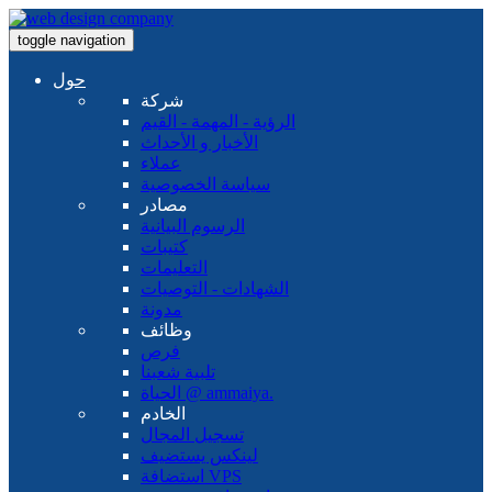
toggle navigation
حول
شركة
الرؤية - المهمة - القيم
الأخبار و الأحداث
عملاء
سياسة الخصوصية
مصادر
الرسوم البيانية
كتيبات
التعليمات
الشهادات - التوصيات
مدونة
وظائف
فرص
تلبية شعبنا
الحياة @ ammaiya.
الخادم
تسجيل المجال
لينكس يستضيف
استضافة VPS