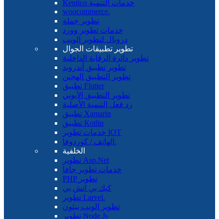
Kentico خدمات التنمية
woocommerce.
تطوير جملة
خدمات تطوير وورد
دروبال لتطوير الويب
تطوير تطبيقات الجوال
تطوير دائرة الرقابة الداخلية
تطوير تطبيق أندرويد
تطوير التطبيق الهجين
تطبيق Flutter
تطوير التطبيق الأيوني
رد فعل التنمية الأصلية
تطبيق Xamarin
تطبيق Kotlin
خدمات تطوير IOT
الهاتف / كوردوفا.
الخلفية
تطوير Asp.Net
خدمات تطوير جافا
PHP تطوير
كيك بي اتش بي
تطوير Larvel.
تطوير الويب بيثون
تطوير Node.Js