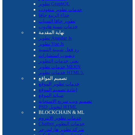
تطوير GraphQL
خدمات تطوير منغودب
حذاء الربيع جافا
تطوير جافا السبات
خدمات تنمية هادوب
نهاية المقدمة
تطوير Angular Js
تطوير Vue Js
رد فعل شبيبة التنمية
ديفيوب استشارات
يعني خدمات التطوير
خدمات تطوير MERN
خدمات تطوير HTML5.
تصميم المواقع
خدمات تطوير الموقع
إعادة تصميم الموقع
صيانة الموقع
تصميم ويب سريع الاستجابة
PSD لتحويل HTML
BLOCKCHAIN ​​& ML
خدمات تطوير الإثتروم
Chatbot خدمات التطوير
شركة تطوير هارليدرجر