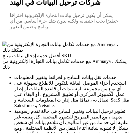
شركات ترحيل البيانات في الهند
يمكن أن يكون ترحيل بيانات التجارة الإلكترونية اقتراحًا
خطيرًا يجب احتضانه ولكنه بدون شك جزء أساسي من أي
برنامج يتضمن التغيير.
أفضل خدمة إدخال بيانات منتج SKU
مع خدمات تكامل بيانات التجارة الإلكترونية من Ammaiya ، يمكنك
ذلك
خدمات نقل بيانات النماذج والخرائط وتغيير المعلومات
استخدم أجزاء الموصل القابلة للتكوين للاطلاع بسهولة على
أي نوع من مجموعة المستندات أو قاعدة البيانات أو إطار
عمل الكمبيوتر المركزي أو تطبيق المشروع ، أو البقاء على
اتصال به ، تمامًا مثل إدارات المعلومات السحابية و SaaS مثل
Salesforce و Netsuite.
تطوير ترحيل البيانات وتغيير النماذج في حالة تقدم رسومية
بديهية ، مع العمر المبرمج للشفرة المخفية. كل منصة غير
عادية إلى حد ما. من غير المألوف أن تتلاءم بيانات أي شخص
بشكل لا تشوبه شائبة أثناء التنقل بين الأنظمة المختلفة ، ومع