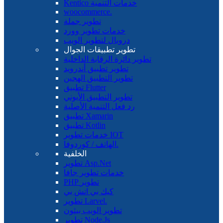
Kentico خدمات التنمية
woocommerce.
تطوير جملة
خدمات تطوير وورد
دروبال لتطوير الويب
تطوير تطبيقات الجوال
تطوير دائرة الرقابة الداخلية
تطوير تطبيق أندرويد
تطوير التطبيق الهجين
تطبيق Flutter
تطوير التطبيق الأيوني
رد فعل التنمية الأصلية
تطبيق Xamarin
تطبيق Kotlin
خدمات تطوير IOT
الهاتف / كوردوفا.
الخلفية
تطوير Asp.Net
خدمات تطوير جافا
PHP تطوير
كيك بي اتش بي
تطوير Larvel.
تطوير الويب بيثون
تطوير Node.Js