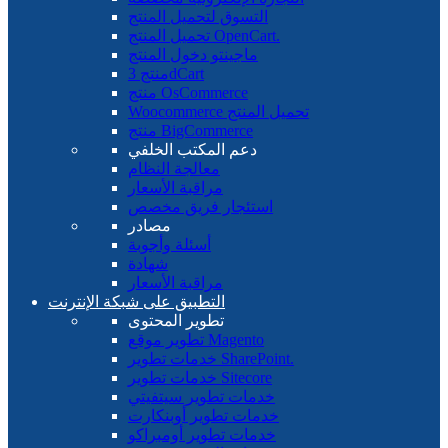
التسوق لتحميل المنتج
تحميل المنتج OpenCart.
ماجينتو دخول المنتج
منتج 3dCart
منتج OsCommerce
Woocommerce تحميل المنتج
منتج BigCommerce
دعم المكتب الخلفي
معالجة النظام
مراقبة الأسعار
استئجار فريق مخصص
مصادر
أسئلة وأجوبة
شهادة
مراقبة الأسعار
التطبيق على شبكة الإنترنت
تطوير المحتوى
تطوير موقع Magento
خدمات تطوير SharePoint.
خدمات تطوير Sitecore
خدمات تطوير سيتفيتي
خدمات تطوير أوبنكارت
خدمات تطوير أومبراكو