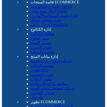
قائمة المنتجات ECOMMERCE
الدخول التجاري الإلكترونية
إدخال منتج متجر Yahoo
إدارة تحميل المنتجات الأمازون
تغذية منتجات جوجل
إدخال بيانات PrestaShop
إدارة الكتالوج
معالجة الكتالوج
مبنى كتالوج
تصنيف المنتج
تعديل الصوره
تحديث والصيانة
إدارة بيانات المنتج
خدمات إدخال بيانات المنتج
تصنيف البيانات
تطوير SKU
تطوير التصنيف
تطهير البيانات
مطابقة وإزالة الازدواجية
خدمات تخصيص بيانات المنتج
خدمات التقييس
الترحيل
تطوير ECOMMERCE
التجارة الإلكترونية مخصصة