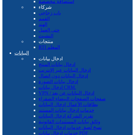
استضافة مخصصة
شركاء
باب زجاجي
القمم
الهند
حتى العمل
التشبث
منتجات
RTI المعلم
البيانات
ادخال بيانات
إدخال بيانات المنتج
إدخال البيانات عبر الإنترنت
إدخال البيانات دون اتصال
إدخال بيانات الصورة
إدخال بيانات CRM.
VPN / إدخال البيانات عن بعد
صفحات الصفحات البيضاء الصفراء
بطاقات الأعمال إدخال البيانات
خدمات إدخال بيانات المستند
تقرير الشركة إدخال البيانات
وثائق بيانات المستندات القانونية
نسخ لصق خدمات إدخال البيانات
خدمات إدخال بيانات PDF