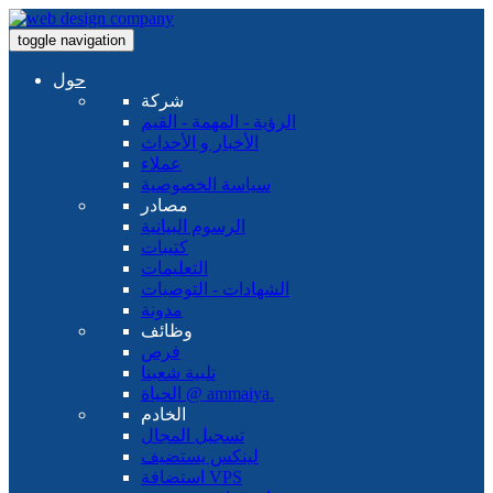
toggle navigation
حول
شركة
الرؤية - المهمة - القيم
الأخبار و الأحداث
عملاء
سياسة الخصوصية
مصادر
الرسوم البيانية
كتيبات
التعليمات
الشهادات - التوصيات
مدونة
وظائف
فرص
تلبية شعبنا
الحياة @ ammaiya.
الخادم
تسجيل المجال
لينكس يستضيف
استضافة VPS