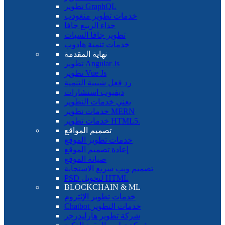
تطوير GraphQL
خدمات تطوير منغودب
حذاء الربيع جافا
تطوير جافا السبات
خدمات تنمية هادوب
نهاية المقدمة
تطوير Angular Js
تطوير Vue Js
رد فعل شبيبة التنمية
ديفيوب استشارات
يعني خدمات التطوير
خدمات تطوير MERN
خدمات تطوير HTML5.
تصميم المواقع
خدمات تطوير الموقع
إعادة تصميم الموقع
صيانة الموقع
تصميم ويب سريع الاستجابة
PSD لتحويل HTML
BLOCKCHAIN ​​& ML
خدمات تطوير الإثتروم
Chatbot خدمات التطوير
شركة تطوير هارليدرجر