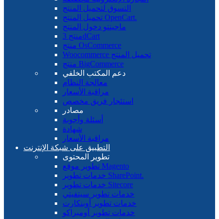
التسوق لتحميل المنتج
تحميل المنتج OpenCart.
ماجينتو دخول المنتج
منتج 3dCart
منتج OsCommerce
Woocommerce تحميل المنتج
منتج BigCommerce
دعم المكتب الخلفي
معالجة النظام
مراقبة الأسعار
استئجار فريق مخصص
مصادر
أسئلة وأجوبة
شهادة
مراقبة الأسعار
التطبيق على شبكة الإنترنت
تطوير المحتوى
تطوير موقع Magento
خدمات تطوير SharePoint.
خدمات تطوير Sitecore
خدمات تطوير سيتفيتي
خدمات تطوير أوبنكارت
خدمات تطوير أومبراكو