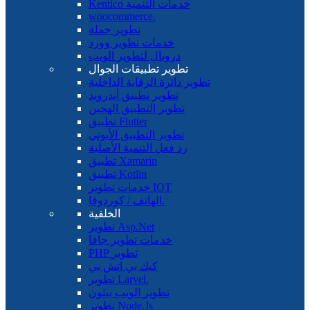
Kentico خدمات التنمية
woocommerce.
تطوير جملة
خدمات تطوير وورد
دروبال لتطوير الويب
تطوير تطبيقات الجوال
تطوير دائرة الرقابة الداخلية
تطوير تطبيق أندرويد
تطوير التطبيق الهجين
تطبيق Flutter
تطوير التطبيق الأيوني
رد فعل التنمية الأصلية
تطبيق Xamarin
تطبيق Kotlin
خدمات تطوير IOT
الهاتف / كوردوفا.
الخلفية
تطوير Asp.Net
خدمات تطوير جافا
PHP تطوير
كيك بي اتش بي
تطوير Larvel.
تطوير الويب بيثون
تطوير Node.Js