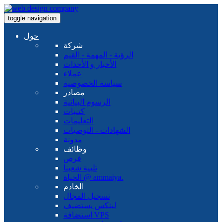
toggle navigation
حول
شركة
الرؤية - المهمة - القيم
الأخبار و الأحداث
عملاء
سياسة الخصوصية
مصادر
الرسوم البيانية
كتيبات
التعليمات
الشهادات - التوصيات
مدونة
وظائف
فرص
تلبية شعبنا
الحياة @ ammaiya.
الخادم
تسجيل المجال
لينكس يستضيف
استضافة VPS