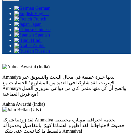
German
English
French
Japan
Chinese
Spanish
Hindi
Arabic
Russian
Ammaiya لديها خبرة عميقة في مجال البحث والتسويق عبر
الإنترنت. لقد شاركنا في العديد من المشاريع / الحسابات مع
Ammaiya واتضح أن كل منها مثمر. كان من دواعي سروري العمل
مع فريق العماعية!
Aahna Awasthi (India)
لقد زودتنا شركة Ammaiya بخدمة احترافية ممتازة مخصصة
خصيصًا لاحتياجاتنا. لقد أظهروا اهتمامًا كبيرًا بالتفاصيل وقدموا لنا
بالضبط ما كنا نبحث عنه. شكرا Ammaiya!