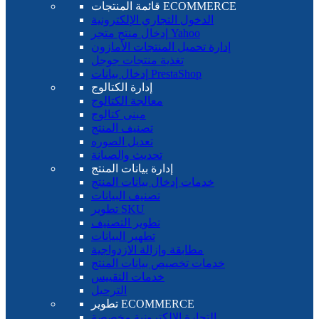
قائمة المنتجات ECOMMERCE
الدخول التجاري الإلكترونية
إدخال منتج متجر Yahoo
إدارة تحميل المنتجات الأمازون
تغذية منتجات جوجل
إدخال بيانات PrestaShop
إدارة الكتالوج
معالجة الكتالوج
مبنى كتالوج
تصنيف المنتج
تعديل الصوره
تحديث والصيانة
إدارة بيانات المنتج
خدمات إدخال بيانات المنتج
تصنيف البيانات
تطوير SKU
تطوير التصنيف
تطهير البيانات
مطابقة وإزالة الازدواجية
خدمات تخصيص بيانات المنتج
خدمات التقييس
الترحيل
تطوير ECOMMERCE
التجارة الإلكترونية مخصصة