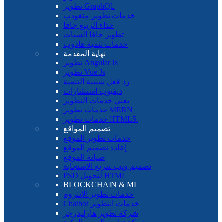
تطوير GraphQL
خدمات تطوير منغودب
حذاء الربيع جافا
تطوير جافا السبات
خدمات تنمية هادوب
نهاية المقدمة
تطوير Angular Js
تطوير Vue Js
رد فعل شبيبة التنمية
ديفيوب استشارات
يعني خدمات التطوير
خدمات تطوير MERN
خدمات تطوير HTML5.
تصميم المواقع
خدمات تطوير الموقع
إعادة تصميم الموقع
صيانة الموقع
تصميم ويب سريع الاستجابة
PSD لتحويل HTML
BLOCKCHAIN ​​& ML
خدمات تطوير الإثتروم
Chatbot خدمات التطوير
شركة تطوير هارليدرجر