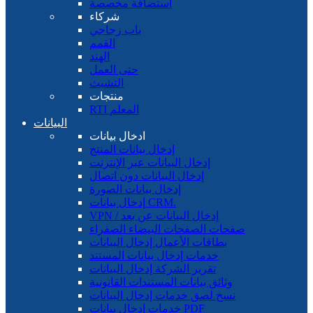
استضافة مخصصة
شركاء
باب زجاجي
القمم
الهند
حتى العمل
التشبث
منتجات
RTI المعلم
البيانات
ادخال بيانات
إدخال بيانات المنتج
إدخال البيانات عبر الإنترنت
إدخال البيانات دون اتصال
إدخال بيانات الصورة
إدخال بيانات CRM.
VPN / إدخال البيانات عن بعد
صفحات الصفحات البيضاء الصفراء
بطاقات الأعمال إدخال البيانات
خدمات إدخال بيانات المستند
تقرير الشركة إدخال البيانات
وثائق بيانات المستندات القانونية
نسخ لصق خدمات إدخال البيانات
خدمات إدخال بيانات PDF