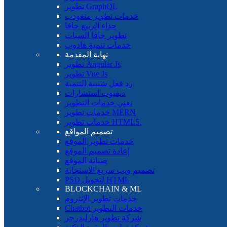
تطوير GraphQL
خدمات تطوير منغودب
حذاء الربيع جافا
تطوير جافا السبات
خدمات تنمية هادوب
نهاية المقدمة
تطوير Angular Js
تطوير Vue Js
رد فعل شبيبة التنمية
ديفيوب استشارات
يعني خدمات التطوير
خدمات تطوير MERN
خدمات تطوير HTML5.
تصميم المواقع
خدمات تطوير الموقع
إعادة تصميم الموقع
صيانة الموقع
تصميم ويب سريع الاستجابة
PSD لتحويل HTML
BLOCKCHAIN ​​& ML
خدمات تطوير الإثتروم
Chatbot خدمات التطوير
شركة تطوير هارليدرجر