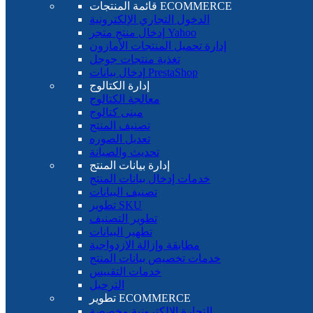
قائمة المنتجات ECOMMERCE
الدخول التجاري الإلكترونية
إدخال منتج متجر Yahoo
إدارة تحميل المنتجات الأمازون
تغذية منتجات جوجل
إدخال بيانات PrestaShop
إدارة الكتالوج
معالجة الكتالوج
مبنى كتالوج
تصنيف المنتج
تعديل الصوره
تحديث والصيانة
إدارة بيانات المنتج
خدمات إدخال بيانات المنتج
تصنيف البيانات
تطوير SKU
تطوير التصنيف
تطهير البيانات
مطابقة وإزالة الازدواجية
خدمات تخصيص بيانات المنتج
خدمات التقييس
الترحيل
تطوير ECOMMERCE
التجارة الإلكترونية مخصصة