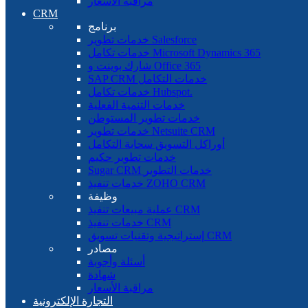
مراقبة الأسعار
CRM
برنامج
خدمات تطوير Salesforce
خدمات تكامل Microsoft Dynamics 365
شارك بوينت و Office 365
SAP CRM خدمات التكامل
خدمات تكامل Hubspot.
خدمات التنمية الفعلية
خدمات تطوير المستوطن
خدمات تطوير Netsuite CRM
أوراكل التسويق سحابة التكامل
خدمات تطوير حكيم
Sugar CRM خدمات التطوير
خدمات تنفيذ ZOHO CRM
وظيفة
عملية مبيعات تنفيذ CRM
خدمات تنفيذ CRM
إستراتيجية وتقنيات تسويق CRM
مصادر
أسئلة وأجوبة
شهادة
مراقبة الأسعار
التجارة الإلكترونية