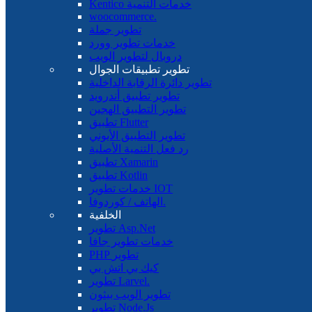
Kentico خدمات التنمية
woocommerce.
تطوير جملة
خدمات تطوير وورد
دروبال لتطوير الويب
تطوير تطبيقات الجوال
تطوير دائرة الرقابة الداخلية
تطوير تطبيق أندرويد
تطوير التطبيق الهجين
تطبيق Flutter
تطوير التطبيق الأيوني
رد فعل التنمية الأصلية
تطبيق Xamarin
تطبيق Kotlin
خدمات تطوير IOT
الهاتف / كوردوفا.
الخلفية
تطوير Asp.Net
خدمات تطوير جافا
PHP تطوير
كيك بي اتش بي
تطوير Larvel.
تطوير الويب بيثون
تطوير Node.Js