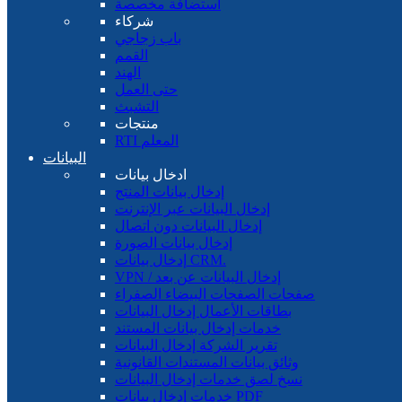
استضافة مخصصة
شركاء
باب زجاجي
القمم
الهند
حتى العمل
التشبث
منتجات
RTI المعلم
البيانات
ادخال بيانات
إدخال بيانات المنتج
إدخال البيانات عبر الإنترنت
إدخال البيانات دون اتصال
إدخال بيانات الصورة
إدخال بيانات CRM.
VPN / إدخال البيانات عن بعد
صفحات الصفحات البيضاء الصفراء
بطاقات الأعمال إدخال البيانات
خدمات إدخال بيانات المستند
تقرير الشركة إدخال البيانات
وثائق بيانات المستندات القانونية
نسخ لصق خدمات إدخال البيانات
خدمات إدخال بيانات PDF