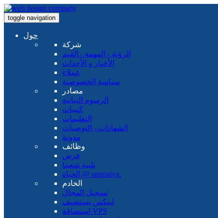
toggle navigation
حول
شركة
الرؤية - المهمة - القيم
الأخبار و الأحداث
عملاء
سياسة الخصوصية
مصادر
الرسوم البيانية
كتيبات
التعليمات
الشهادات - التوصيات
مدونة
وظائف
فرص
تلبية شعبنا
الحياة @ ammaiya.
الخادم
تسجيل المجال
لينكس يستضيف
استضافة VPS