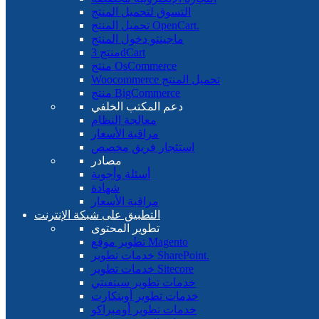
التسوق لتحميل المنتج
تحميل المنتج OpenCart.
ماجينتو دخول المنتج
منتج 3dCart
منتج OsCommerce
Woocommerce تحميل المنتج
منتج BigCommerce
دعم المكتب الخلفي
معالجة النظام
مراقبة الأسعار
استئجار فريق مخصص
مصادر
أسئلة وأجوبة
شهادة
مراقبة الأسعار
التطبيق على شبكة الإنترنت
تطوير المحتوى
تطوير موقع Magento
خدمات تطوير SharePoint.
خدمات تطوير Sitecore
خدمات تطوير سيتفيتي
خدمات تطوير أوبنكارت
خدمات تطوير أومبراكو