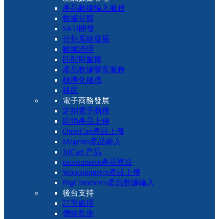
產品數據輸入服務
數據分類
SKU開發
分類系統發展
數據清理
匹配與重複
產品數據豐富服務
標準化服務
移民
電子商務發展
定制電子商務
購物產品上傳
OpenCart產品上傳
Magento產品輸入
3dCart 产品
oscommerce產品條目
Woocommerce產品上傳
BigCommerce產品數據輸入
後台支持
訂單處理
價格監測