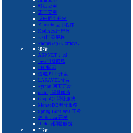
颤振应用
离子应用
反应原生开发
Xamarin 应用程序
Kotlin 应用程序
IOT開發服務
PhoneGap / Cordova.
後端
ASP.NET 开发
Java開發服務
PHP開發
蛋糕 PHP 开发
LARAVEL發育
Python 网页开发
node.js開發服務
GraphQL開發服務
MongoDB開發服務
Spring Boot Java 开发
休眠 Java 开发
Hadoop開發服務
前端