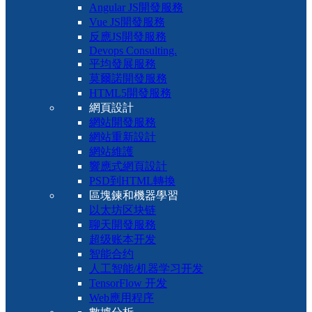
Angular JS開發服務
Vue JS開發服務
反應JS開發服務
Devops Consulting.
平均發展服務
莫爾諾開發服務
HTML5開發服務
網頁設計
網站開發服務
網站重新設計
網站維護
響應式網頁設計
PSD到HTML轉換
區塊鍊和機器學習
以太坊区块链
聊天開發服務
超级账本开发
智能合约
人工智能/机器学习开发
TensorFlow 开发
Web應用程序