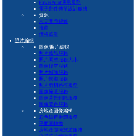
PowerPoint演示服務
電子郵件傳單設計服務
資源
常見問題解答
推薦
價格監測
照片編輯
圖像/照片編輯
照片修飾服務
照片調整服務大小
圖像鏤空服務
照片增強服務
照片恢復服務
照片剪切路徑服務
圖像掩蔽服務
圖像背景刪除服務
圖像著色服務
房地產圖像編輯
彩色鑄造拆卸服務
平面圖轉換
房地產虛擬旅遊服務