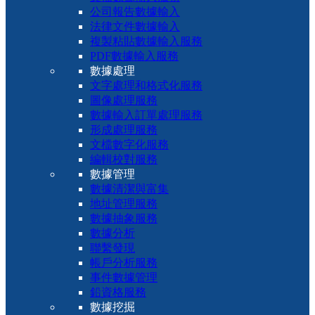
公司報告數據輸入
法律文件數據輸入
複製粘貼數據輸入服務
PDF數據輸入服務
數據處理
文字處理和格式化服務
圖像處理服務
數據輸入訂單處理服務
形成處理服務
文檔數字化服務
編輯校對服務
數據管理
數據清潔與富集
地址管理服務
數據抽象服務
數據分析
聯繫發現
帳戶分析服務
事件數據管理
鉛資格服務
數據挖掘