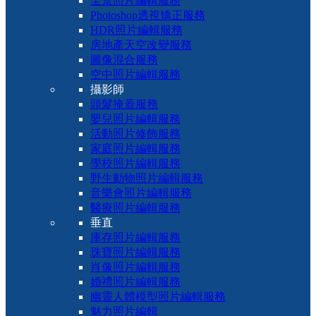
全景照片編輯服務
Photoshop透視矯正服務
HDR照片編輯服務
房地產天空改變服務
圖像混合服務
空中照片編輯服務
攝影師
頭髮掩蓋服務
嬰兒照片編輯服務
活動照片修飾服務
家庭照片編輯服務
學校照片編輯服務
野生動物照片編輯服務
音樂會照片編輯服務
醫療照片編輯服務
垂直
庫存照片編輯服務
珠寶照片編輯服務
肖像照片編輯服務
婚禮照片編輯服務
幽靈人體模型照片編輯服務
魅力照片編輯