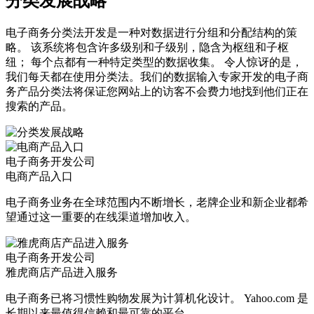
分类发展战略
电子商务分类法开发是一种对数据进行分组和分配结构的策
略。 该系统将包含许多级别和子级别，隐含为枢纽和子枢
纽； 每个点都有一种特定类型的数据收集。 令人惊讶的是，
我们每天都在使用分类法。我们的数据输入专家开发的电子商
务产品分类法将保证您网站上的访客不会费力地找到他们正在
搜索的产品。
电子商务开发公司
电商产品入口
电子商务业务在全球范围内不断增长，老牌企业和新企业都希
望通过这一重要的在线渠道增加收入。
电子商务开发公司
雅虎商店产品进入服务
电子商务已将习惯性购物发展为计算机化设计。 Yahoo.com 是
长期以来最值得信赖和最可靠的平台。