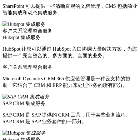
SharePoint 可以提供一些清晰直观的文档管理，CMS 包括商业
智能集成和动态集成服务。
客户关系管理整合服务
Hubspot 集成服务
HubSpot 让您可以通过 HubSpot 入口协调大量解决方案，为您
提供一个完全整合的、多方面的、全面的业务。
客户关系管理整合服务
Microsoft Dynamics CRM 365 供应链管理是一种云支持的协
助，它结合了 CRM 和 ERP 能力来处理业务的所有部分。
SAP CRM 集成服务
SAP CRM 是 SAP 提供的 CRM 工具，用于某些业务流程。
SAP CRM 是 SAP 业务套件的一部分。
Hubspot 集成服务