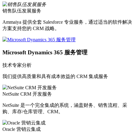
销售队伍发展服务
Ammaiya 提供全套 Salesforce 专业服务，通过适当的软件解决
方案支持您的 CRM 战略。
Microsoft Dynamics 365 服务管理
技术专家分析
我们提供高质量和具有成本效益的 CRM 集成服务
NetSuite CRM 开发服务
NetSuite 是一个完全集成的系统，涵盖财务、销售流程、采
购、库存/仓库管理、CRM。
Oracle 营销云集成