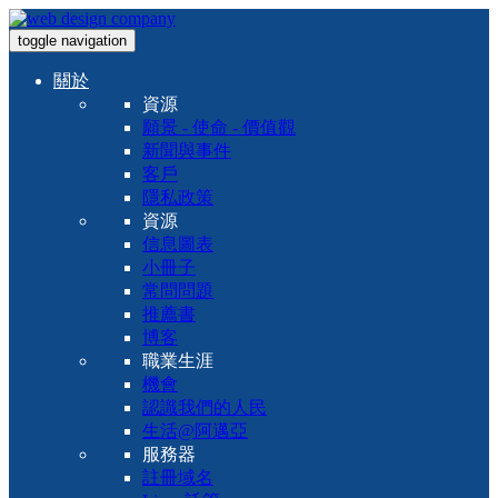
toggle navigation
關於
資源
願景 - 使命 - 價值觀
新聞與事件
客戶
隱私政策
資源
信息圖表
小冊子
常問問題
推薦書
博客
職業生涯
機會
認識我們的人民
生活@阿邁亞
服務器
註冊域名