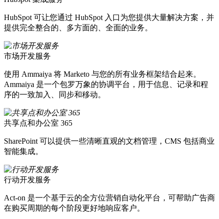
HubSpot 可让您通过 HubSpot 入口为您提供大量解决方案，并
提供完全整合的、多方面的、全面的业务。
市场开发服务
使用 Ammaiya 将 Marketo 与您的所有业务框架结合起来。
Ammaiya 是一个包罗万象的协调平台，用于信息、记录和程
序的一致加入、同步和移动。
共享点和办公室 365
SharePoint 可以提供一些清晰直观的文档管理，CMS 包括商业
智能集成。
行动开发服务
Act-on 是一个基于云的全方位营销自动化平台，可帮助广告商
在购买周期的每个阶段更好地响应客户。