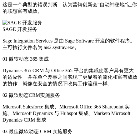
这是一个典型的错误判断，认为营销创新会“自动神秘地”让你
的联想富有成效。
SAGE 开发服务
Sage Integration Services 是由 Sage Software 开发的软件程序。
主可执行文件名为 ais2.systray.exe。
01
微软动态 365 集成
Dynamics 365 CRM 与 Office 365 平台的集成使客户具有更大
的适应性，并在单个差事之间实现了更显着的简化和富有成效
的协作，就像在安全的情况下收集工作流程一样。
02
微软动态CRM实施服务
Microsoft Salesforce 集成、Microsoft Office 365 Sharepoint 实
施、Microsoft Dynamics 与 Hubspot 集成、Marketo Microsoft
Dynamics CRM 集成
03
最佳微软动态 CRM 实施服务