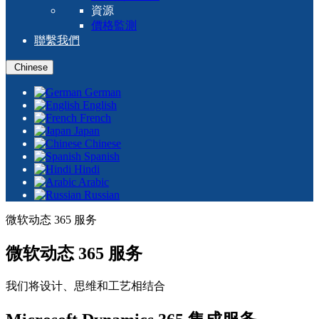
資源
價格監測
聯繫我們
Chinese
German
English
French
Japan
Chinese
Spanish
Hindi
Arabic
Russian
微软动态 365 服务
微软动态 365 服务
我们将设计、思维和工艺相结合