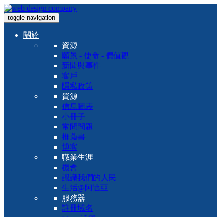
toggle navigation
關於
資源
願景 - 使命 - 價值觀
新聞與事件
客戶
隱私政策
資源
信息圖表
小冊子
常問問題
推薦書
博客
職業生涯
機會
認識我們的人民
生活@阿邁亞
服務器
註冊域名