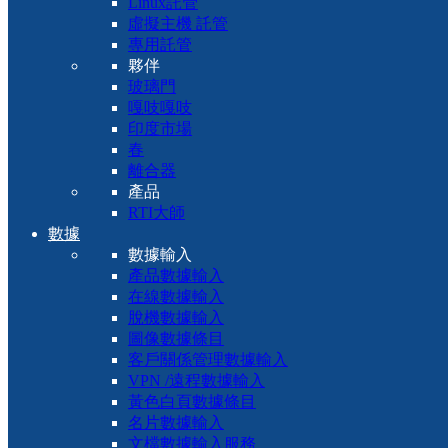
Linux託管
虛擬主機 託管
專用託管
夥伴
玻璃門
嘎吱嘎吱
印度市場
春
離合器
產品
RTI大師
數據
數據輸入
產品數據輸入
在線數據輸入
脫機數據輸入
圖像數據條目
客戶關係管理數據輸入
VPN /遠程數據輸入
黃色白頁數據條目
名片數據輸入
文檔數據輸入服務