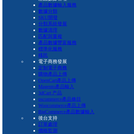
產品數據輸入服務
數據分類
SKU開發
分類系統發展
數據清理
匹配與重複
產品數據豐富服務
標準化服務
移民
電子商務發展
定制電子商務
購物產品上傳
OpenCart產品上傳
Magento產品輸入
3dCart 产品
oscommerce產品條目
Woocommerce產品上傳
BigCommerce產品數據輸入
後台支持
訂單處理
價格監測