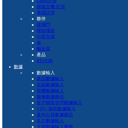
Linux託管
虛擬主機 託管
專用託管
夥伴
玻璃門
嘎吱嘎吱
印度市場
春
離合器
產品
RTI大師
數據
數據輸入
產品數據輸入
在線數據輸入
脫機數據輸入
圖像數據條目
客戶關係管理數據輸入
VPN /遠程數據輸入
黃色白頁數據條目
名片數據輸入
文檔數據輸入服務