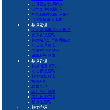
公司報告數據輸入
法律文件數據輸入
複製粘貼數據輸入服務
PDF數據輸入服務
數據處理
文字處理和格式化服務
圖像處理服務
數據輸入訂單處理服務
形成處理服務
文檔數字化服務
編輯校對服務
數據管理
數據清潔與富集
地址管理服務
數據抽象服務
數據分析
聯繫發現
帳戶分析服務
事件數據管理
鉛資格服務
數據挖掘