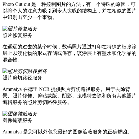
Photo Cut-out 是一种控制图片的方法，有一个特殊的原因，可
以将个人的注意力吸引到令人惊叹的结构上，并在相似的图片
中识别出至少一个事物。
照片修复服务
在遥远的过去的某个时候，数码照片通过打印在特殊的纸张涂
层上以溴化物的形式存储或保存，该涂层上有墨水和化学品的
混合物。
照片剪切路径服务
Ammaiya 在德里 NCR 提供照片剪切路径服务。用于去除背
景、照片修饰、剪贴蒙版、阴影、鬼模特去除和所有其他照片
编辑服务的照片剪切路径服务。
图像掩蔽服务
Ammaiya 是您可以外包您最好的图像遮蔽服务的正确帮凶。