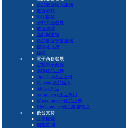
產品數據輸入服務
數據分類
SKU開發
分類系統發展
數據清理
匹配與重複
產品數據豐富服務
標準化服務
移民
電子商務發展
定制電子商務
購物產品上傳
OpenCart產品上傳
Magento產品輸入
3dCart 产品
oscommerce產品條目
Woocommerce產品上傳
BigCommerce產品數據輸入
後台支持
訂單處理
價格監測