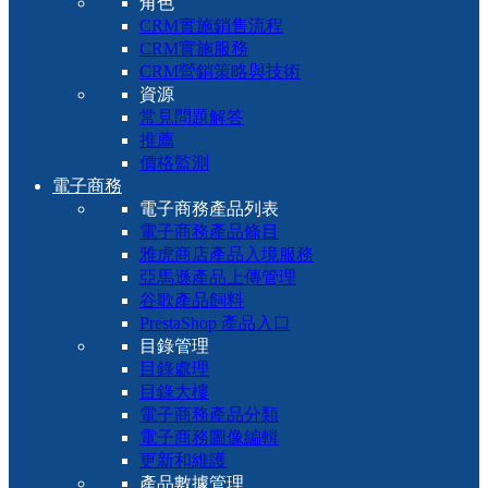
角色
CRM實施銷售流程
CRM實施服務
CRM營銷策略與技術
資源
常見問題解答
推薦
價格監測
電子商務
電子商務產品列表
電子商務產品條目
雅虎商店產品入境服務
亞馬遜產品上傳管理
谷歌產品飼料
PrestaShop 產品入口
目錄管理
目錄處理
目錄大樓
電子商務產品分類
電子商務圖像編輯
更新和維護
產品數據管理