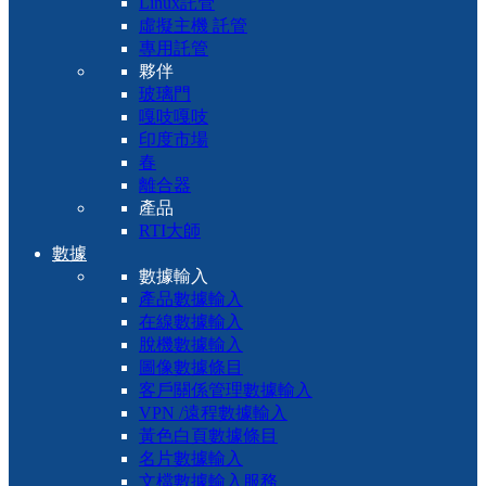
Linux託管
虛擬主機 託管
專用託管
夥伴
玻璃門
嘎吱嘎吱
印度市場
春
離合器
產品
RTI大師
數據
數據輸入
產品數據輸入
在線數據輸入
脫機數據輸入
圖像數據條目
客戶關係管理數據輸入
VPN /遠程數據輸入
黃色白頁數據條目
名片數據輸入
文檔數據輸入服務