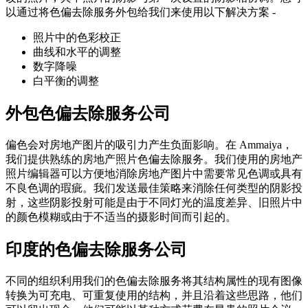
以通过将色偏去除服务外包给我们来使用以下解决方案 -
照片中的色彩校正
曲线和水平的调整
数字降噪
白平衡的调整
外包色偏去除服务公司
偏色会对房地产图片的吸引力产生负面影响。在 Ammaiya，
我们提供熟练的房地产照片色偏去除服务。我们使用的房地产
照片编辑器可以方便地消除房地产图片中需要常见色调或具有
不良色调的瑕疵。我们发送最佳策略来消除任何类型的阴影投
射，这些阴影投射可能是由于不同灯光的温度差异、旧照片中
的颜色模糊或由于不适当的摄影时间而引起的。
印度的色偏去除服务公司
不同的组织利用我们的色偏去除服务将其结构属性的现有图像
转换为可充电、可重复使用的结构，并且沿着这些思路，他们