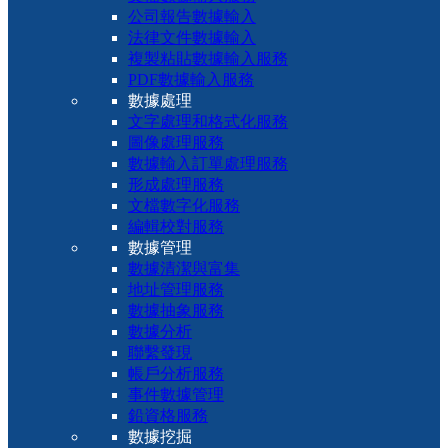
公司報告數據輸入
法律文件數據輸入
複製粘貼數據輸入服務
PDF數據輸入服務
數據處理
文字處理和格式化服務
圖像處理服務
數據輸入訂單處理服務
形成處理服務
文檔數字化服務
編輯校對服務
數據管理
數據清潔與富集
地址管理服務
數據抽象服務
數據分析
聯繫發現
帳戶分析服務
事件數據管理
鉛資格服務
數據挖掘