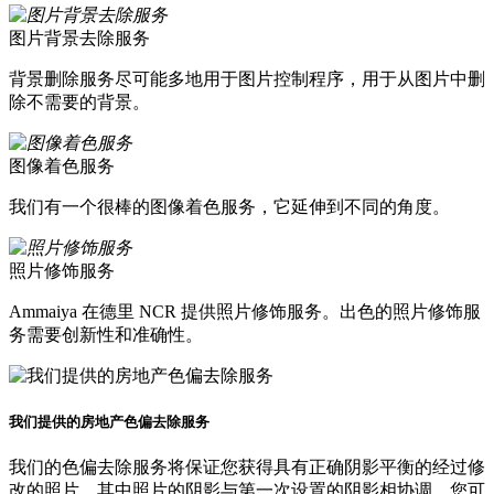
图片背景去除服务
背景删除服务尽可能多地用于图片控制程序，用于从图片中删
除不需要的背景。
图像着色服务
我们有一个很棒的图像着色服务，它延伸到不同的角度。
照片修饰服务
Ammaiya 在德里 NCR 提供照片修饰服务。出色的照片修饰服
务需要创新性和准确性。
我们提供的房地产色偏去除服务
我们的色偏去除服务将保证您获得具有正确阴影平衡的经过修
改的照片，其中照片的阴影与第一次设置的阴影相协调。您可