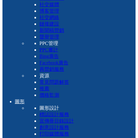
社交媒體
博客管理
社交網絡
鏈接建設
新聞稿營銷
聲譽管理
PPC管理
PPC審計
Bing廣告
Facebook廣告
再營銷服務
資源
常見問題解答
推薦
價格監測
圖形
圖形設計
標誌設計服務
宣傳冊目錄設計
創意設計服務
打印媒體服務