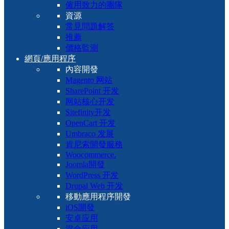
僱用致力的團隊
資源
常見問題解答
推薦
價格監測
網頁/應用程序
內容開發
Magento 网站
SharePoint 开发
网站核心开发
Sitefinity开发
OpenCart 开发
Umbraco 发展
肯尼索開發服務
Woocommerce.
Joomla開發
WordPress 开发
Drupal Web 开发
移動應用程序開發
iOS開發
安卓应用
混合应用