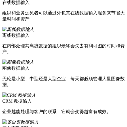
在线数据输入
组织和业务远见者可以通过外包其在线数据输入服务来节省大
量时间和资产
离线数据输入
在内部处理其离线数据的组织最终会失去有利可图的时间和资
产。
图像数据输入
无论是小型、中型还是大型企业，每天都必须管理大量图像数
据。
CRM 数据输入
企业越能处理与客户的联系，它就会变得越富有成效。