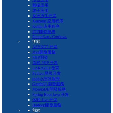
颤振应用
离子应用
反应原生开发
Xamarin 应用程序
Kotlin 应用程序
IOT開發服務
PhoneGap / Cordova.
後端
ASP.NET 开发
Java開發服務
PHP開發
蛋糕 PHP 开发
LARAVEL發育
Python 网页开发
node.js開發服務
GraphQL開發服務
MongoDB開發服務
Spring Boot Java 开发
休眠 Java 开发
Hadoop開發服務
前端