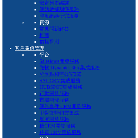
郵寄列表編譯
網站數據刮痧服務
印度網絡研究服務
資源
常見問題解答
推薦
價格監測
客戶關係管理
平台
Salesforce開發服務
微軟 Dynamics 365 集成服務
分享點和辦公室365
SAP CRM集成服務
HUBSPOT集成服務
行動開發服務
市場開發服務
網絡套件 CRM開發服務
甲骨文營銷雲集成
智者開發服務
糖CRM開發服務
佐霍 CRM實施服務