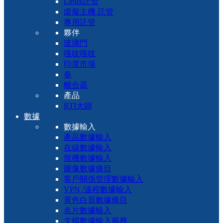
Linux託管
虛擬主機 託管
專用託管
夥伴
玻璃門
嘎吱嘎吱
印度市場
春
離合器
產品
RTI大師
數據
數據輸入
產品數據輸入
在線數據輸入
脫機數據輸入
圖像數據條目
客戶關係管理數據輸入
VPN /遠程數據輸入
黃色白頁數據條目
名片數據輸入
文檔數據輸入服務