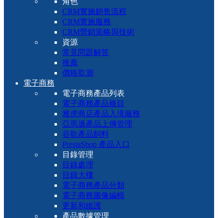
角色
CRM實施銷售流程
CRM實施服務
CRM營銷策略與技術
資源
常見問題解答
推薦
價格監測
電子商務
電子商務產品列表
電子商務產品條目
雅虎商店產品入境服務
亞馬遜產品上傳管理
谷歌產品飼料
PrestaShop 產品入口
目錄管理
目錄處理
目錄大樓
電子商務產品分類
電子商務圖像編輯
更新和維護
產品數據管理