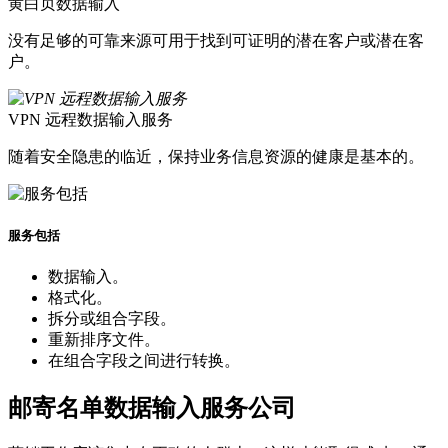
黄白页数据输入
没有足够的可靠来源可用于找到可证明的潜在客户或潜在客
户。
VPN 远程数据输入服务
随着安全隐患的临近，保持业务信息资源的健康是基本的。
服务包括
数据输入。
格式化。
拆分或组合字段。
重新排序文件。
在组合字段之间进行转换。
邮寄名单数据输入服务公司