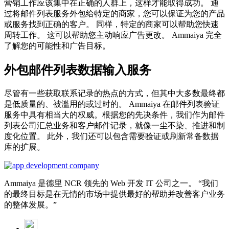
营销工作应该集中在正确的人群上，这样才能取得成功。 通
过将邮件列表服务外包给特定的商家，您可以保证为您的产品
或服务找到正确的客户。 同样，特定的商家可以帮助您快速
周转工作。 这可以帮助您主动响应广告更改。 Ammaiya 完全
了解您的可能性和广告目标。
外包邮件列表数据输入服务
尽管有一些获取联系记录的热点的方式，但其中大多数最终都
是低质量的、被滥用的或过时的。 Ammaiya 在邮件列表验证
服务中具有相当大的权威。根据您的先决条件，我们作为邮件
列表公司汇总业务和客户邮件记录，就像一尘不染、推进和制
度化位置。 此外，我们还可以包含需要验证或刷新常备数据
库的扩展。
Ammaiya 是德里 NCR 领先的 Web 开发 IT 公司之一。 “我们
的最终目标是在无情的市场中提供最好的帮助并改善客户业务
的整体发展。”