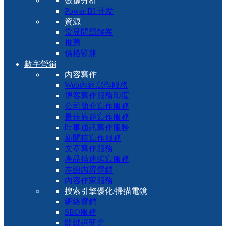
數據分析
Power BI 开发
資源
常見問題解答
推薦
價格監測
數字營銷
內容寫作
Web內容寫作服務
博客寫作服務印度
公司簡介寫作服務
最佳旅遊寫作服務
時事通訊寫作服務
新聞稿寫作服務
文章寫作服務
產品描述編寫服務
在線內容營銷
內容作家服務
搜索引擎優化/掃描電鏡
網絡營銷
SEO服務
關鍵詞研究