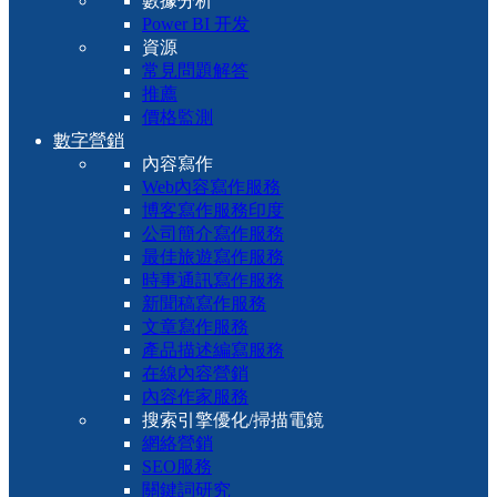
數據分析
Power BI 开发
資源
常見問題解答
推薦
價格監測
數字營銷
內容寫作
Web內容寫作服務
博客寫作服務印度
公司簡介寫作服務
最佳旅遊寫作服務
時事通訊寫作服務
新聞稿寫作服務
文章寫作服務
產品描述編寫服務
在線內容營銷
內容作家服務
搜索引擎優化/掃描電鏡
網絡營銷
SEO服務
關鍵詞研究