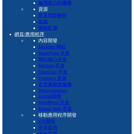
僱用致力的團隊
資源
常見問題解答
推薦
價格監測
網頁/應用程序
內容開發
Magento 网站
SharePoint 开发
网站核心开发
Sitefinity开发
OpenCart 开发
Umbraco 发展
肯尼索開發服務
Woocommerce.
Joomla開發
WordPress 开发
Drupal Web 开发
移動應用程序開發
iOS開發
安卓应用
混合应用