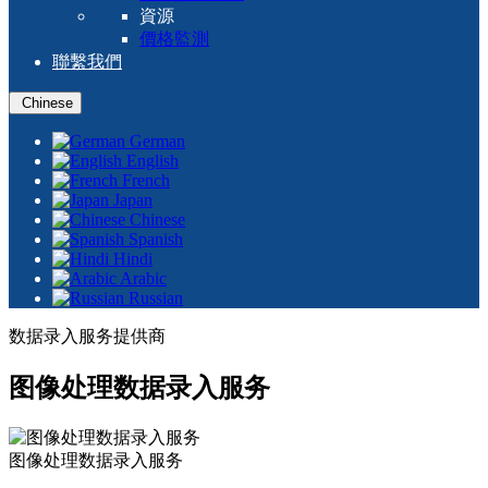
資源
價格監測
聯繫我們
Chinese
German
English
French
Japan
Chinese
Spanish
Hindi
Arabic
Russian
数据录入服务提供商
图像处理数据录入服务
图像处理数据录入服务