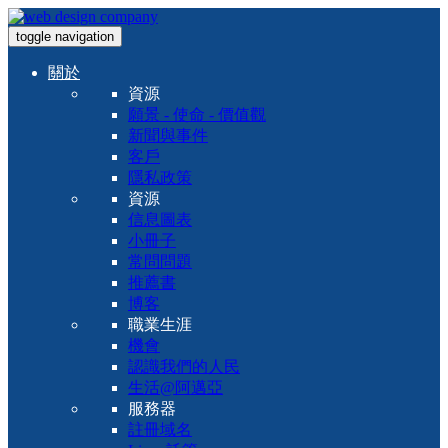
toggle navigation
關於
資源
願景 - 使命 - 價值觀
新聞與事件
客戶
隱私政策
資源
信息圖表
小冊子
常問問題
推薦書
博客
職業生涯
機會
認識我們的人民
生活@阿邁亞
服務器
註冊域名