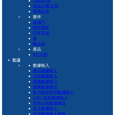
Linux託管
虛擬主機 託管
專用託管
夥伴
玻璃門
嘎吱嘎吱
印度市場
春
離合器
產品
RTI大師
數據
數據輸入
產品數據輸入
在線數據輸入
脫機數據輸入
圖像數據條目
客戶關係管理數據輸入
VPN /遠程數據輸入
黃色白頁數據條目
名片數據輸入
文檔數據輸入服務