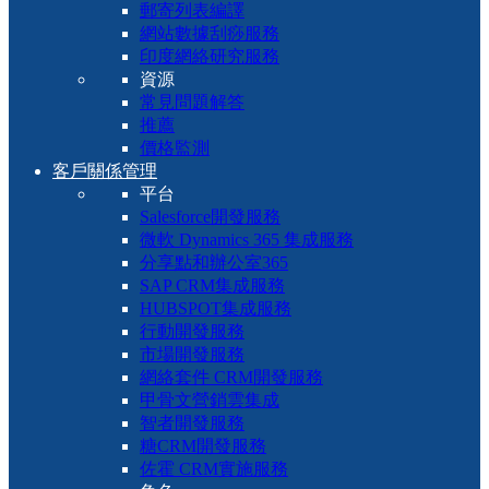
郵寄列表編譯
網站數據刮痧服務
印度網絡研究服務
資源
常見問題解答
推薦
價格監測
客戶關係管理
平台
Salesforce開發服務
微軟 Dynamics 365 集成服務
分享點和辦公室365
SAP CRM集成服務
HUBSPOT集成服務
行動開發服務
市場開發服務
網絡套件 CRM開發服務
甲骨文營銷雲集成
智者開發服務
糖CRM開發服務
佐霍 CRM實施服務