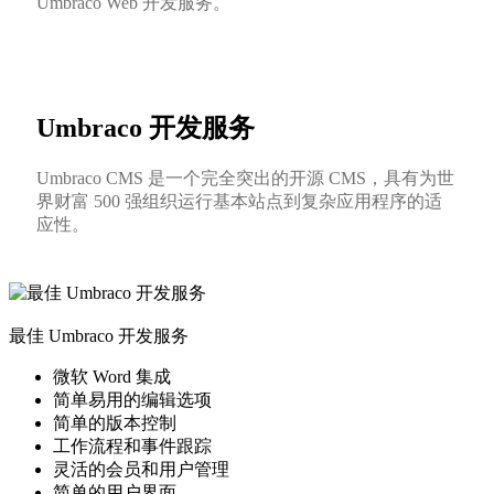
Umbraco Web 开发服务。
Umbraco 开发服务
Umbraco CMS 是一个完全突出的开源 CMS，具有为世
界财富 500 强组织运行基本站点到复杂应用程序的适
应性。
最佳 Umbraco 开发服务
微软 Word 集成
简单易用的编辑选项
简单的版本控制
工作流程和事件跟踪
灵活的会员和用户管理
简单的用户界面