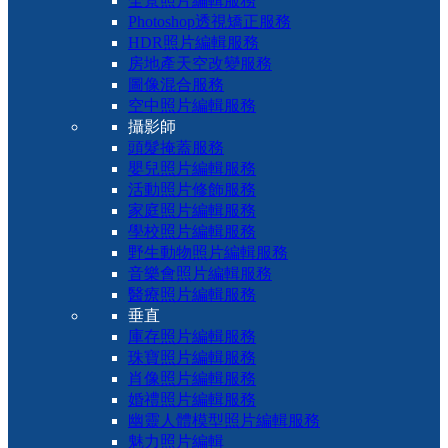
全景照片編輯服務
Photoshop透視矯正服務
HDR照片編輯服務
房地產天空改變服務
圖像混合服務
空中照片編輯服務
攝影師
頭髮掩蓋服務
嬰兒照片編輯服務
活動照片修飾服務
家庭照片編輯服務
學校照片編輯服務
野生動物照片編輯服務
音樂會照片編輯服務
醫療照片編輯服務
垂直
庫存照片編輯服務
珠寶照片編輯服務
肖像照片編輯服務
婚禮照片編輯服務
幽靈人體模型照片編輯服務
魅力照片編輯