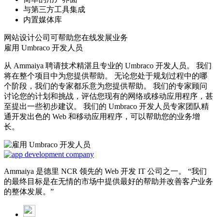
与第三方工具集成
内置媒体库
网站设计公司可帮助您在线发展业务
雇用 Umbraco 开发人员
从 Ammaiya 聘请技术精湛且专业的 Umbraco 开发人员。 我们
将在整个项目中为您提供帮助。 无论您处于规划过程中的哪
个阶段，我们的专家都乐意为您提供帮助。 我们的专家顾问
讨论您的计划和挑战，评估您现有的网络或移动应用程序，甚
至提出一些初步建议。 我们的 Umbraco 开发人员专家团队精
通开发出色的 Web 和移动应用程序，可以帮助您的业务增
长。
Ammaiya 是德里 NCR 领先的 Web 开发 IT 公司之一。 “我们
的最终目标是在无情的市场中提供最好的帮助并改善客户业务
的整体发展。”