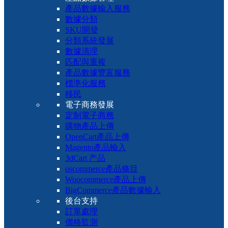
產品數據輸入服務
數據分類
SKU開發
分類系統發展
數據清理
匹配與重複
產品數據豐富服務
標準化服務
移民
電子商務發展
定制電子商務
購物產品上傳
OpenCart產品上傳
Magento產品輸入
3dCart 产品
oscommerce產品條目
Woocommerce產品上傳
BigCommerce產品數據輸入
後台支持
訂單處理
價格監測