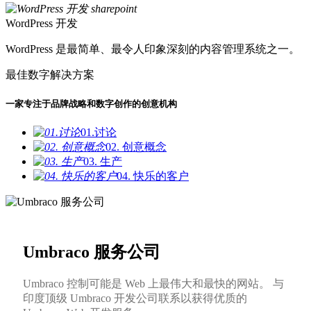
WordPress 开发
WordPress 是最简单、最令人印象深刻的内容管理系统之一。
最佳数字解决方案
一家专注于品牌战略和数字创作的创意机构
01.讨论
02. 创意概念
03. 生产
04. 快乐的客户
Umbraco 服务公司
Umbraco 控制可能是 Web 上最伟大和最快的网站。 与
印度顶级 Umbraco 开发公司联系以获得优质的