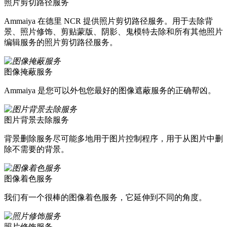
照片剪切路径服务
Ammaiya 在德里 NCR 提供照片剪切路径服务。用于去除背
景、照片修饰、剪贴蒙版、阴影、鬼模特去除和所有其他照片
编辑服务的照片剪切路径服务。
图像掩蔽服务
Ammaiya 是您可以外包您最好的图像遮蔽服务的正确帮凶。
图片背景去除服务
背景删除服务尽可能多地用于图片控制程序，用于从图片中删
除不需要的背景。
图像着色服务
我们有一个很棒的图像着色服务，它延伸到不同的角度。
照片修饰服务