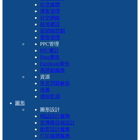
社交媒體
博客管理
社交網絡
鏈接建設
新聞稿營銷
聲譽管理
PPC管理
PPC審計
Bing廣告
Facebook廣告
再營銷服務
資源
常見問題解答
推薦
價格監測
圖形
圖形設計
標誌設計服務
宣傳冊目錄設計
創意設計服務
打印媒體服務