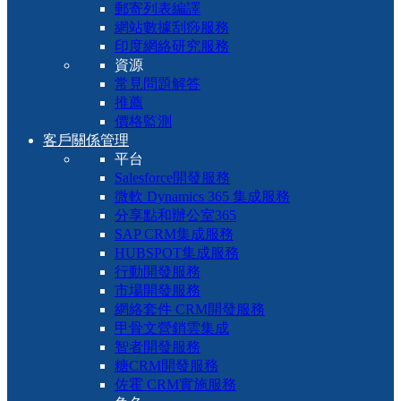
郵寄列表編譯
網站數據刮痧服務
印度網絡研究服務
資源
常見問題解答
推薦
價格監測
客戶關係管理
平台
Salesforce開發服務
微軟 Dynamics 365 集成服務
分享點和辦公室365
SAP CRM集成服務
HUBSPOT集成服務
行動開發服務
市場開發服務
網絡套件 CRM開發服務
甲骨文營銷雲集成
智者開發服務
糖CRM開發服務
佐霍 CRM實施服務