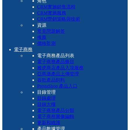
角色
CRM實施銷售流程
CRM實施服務
CRM營銷策略與技術
資源
常見問題解答
推薦
價格監測
電子商務
電子商務產品列表
電子商務產品條目
雅虎商店產品入境服務
亞馬遜產品上傳管理
谷歌產品飼料
PrestaShop 產品入口
目錄管理
目錄處理
目錄大樓
電子商務產品分類
電子商務圖像編輯
更新和維護
產品數據管理