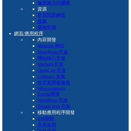
僱用致力的團隊
資源
常見問題解答
推薦
價格監測
網頁/應用程序
內容開發
Magento 网站
SharePoint 开发
网站核心开发
Sitefinity开发
OpenCart 开发
Umbraco 发展
肯尼索開發服務
Woocommerce.
Joomla開發
WordPress 开发
Drupal Web 开发
移動應用程序開發
iOS開發
安卓应用
混合应用