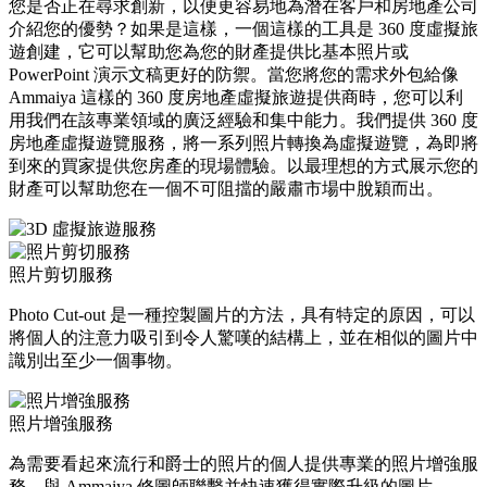
您是否正在尋求創新，以便更容易地為潛在客戶和房地產公司
介紹您的優勢？如果是這樣，一個這樣的工具是 360 度虛擬旅
遊創建，它可以幫助您為您的財產提供比基本照片或
PowerPoint 演示文稿更好的防禦。當您將您的需求外包給像
Ammaiya 這樣的 360 度房地產虛擬旅遊提供商時，您可以利
用我們在該專業領域的廣泛經驗和集中能力。我們提供 360 度
房地產虛擬遊覽服務，將一系列照片轉換為虛擬遊覽，為即將
到來的買家提供您房產的現場體驗。以最理想的方式展示您的
財產可以幫助您在一個不可阻擋的嚴肅市場中脫穎而出。
照片剪切服務
Photo Cut-out 是一種控製圖片的方法，具有特定的原因，可以
將個人的注意力吸引到令人驚嘆的結構上，並在相似的圖片中
識別出至少一個事物。
照片增強服務
為需要看起來流行和爵士的照片的個人提供專業的照片增強服
務。與 Ammaiya 修圖師聯繫并快速獲得實際升級的圖片。