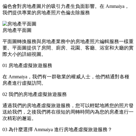
偏色會對房地產圖片的吸引力產生負面影響。在 Ammaiya，
我們提供專業的房地產照片色偏去除服務
房地產平面圖
平面圖轉換服務與房地產業務中的房地產照片編輯服務一樣重
要。平面圖提供了房間、廚房、花園、客廳、浴室和大廳的實
際大小的詳細視圖。
01
房地產虛擬旅遊服務
在 Ammaiya，我們有一群敬業的權威人士，他們精通對各種
房產進行虛擬訪問。
02
我們的房地產虛擬旅遊服務
通過我們的房地產虛擬旅遊服務，您可以輕鬆地將您的照片發
送給我們，之後我們將在很短的周轉時間內為您的房產進行一
次精彩的邂逅。
03
為什麼選擇 Ammaiya 進行房地產虛擬旅遊服務？