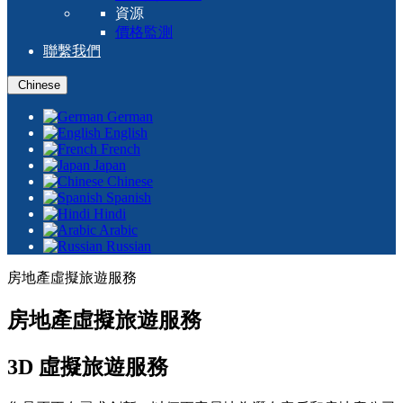
資源
價格監測
聯繫我們
Chinese
German
English
French
Japan
Chinese
Spanish
Hindi
Arabic
Russian
房地產虛擬旅遊服務
房地產虛擬旅遊服務
3D 虛擬旅遊服務