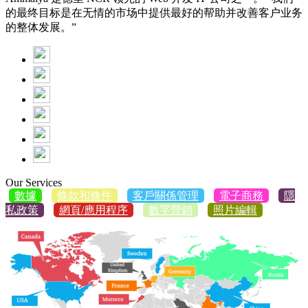
的最终目标是在无情的市场中提供最好的帮助并改善客户业务
的整体发展。”
Our Services
數據
條款和條件
客戶關係管理
電子商務
隱
私政策
網頁/應用程序
數字營銷
照片編輯