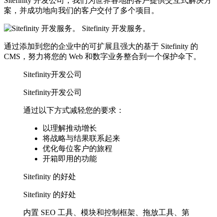
Sitefinity 开发公司，我们为世界各地的客户提供交互式解决方
案，并成功地向我们的客户交付了多个项目。
Sitefinity 开发服务。
通过添加到您的企业中的可扩展且强大的基于 Sitefinity 的
CMS，努力将您的 Web 和数字业务整合到一个保护伞下。
Sitefinity开发公司
Sitefinity开发公司
通过以下方式减轻您的要求：
以理解推动增长
将战略与结果联系起来
优化每位客户的旅程
开箱即用的功能
Sitefinity 的好处
Sitefinity 的好处
内置 SEO 工具、模块和控制框架、拖放工具、第