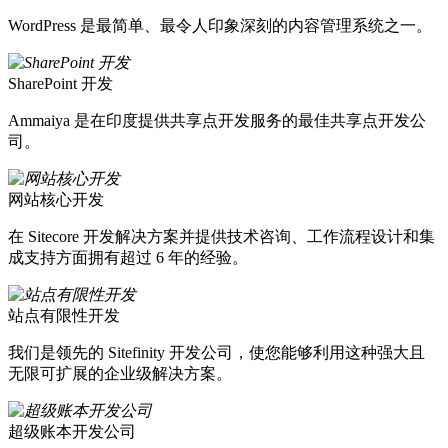
WordPress 是最简单、最令人印象深刻的内容管理系统之一。
SharePoint 开发
Ammaiya 是在印度提供共享点开发服务的最佳共享点开发公
司。
网站核心开发
在 Sitecore 开发解决方案并提供技术咨询、工作流程设计和集
成支持方面拥有超过 6 年的经验。
站点有限性开发
我们是领先的 Sitefinity 开发公司，使您能够利用这种强大且
无限可扩展的企业级解决方案。
超级账本开发公司