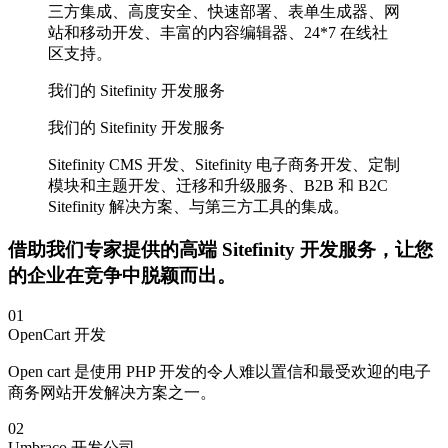
三方集成、高度安全、快速部署、表单生成器、网
站和移动开发、丰富的内容编辑器、24*7 在线社
区支持。
我们的 Sitefinity 开发服务
我们的 Sitefinity 开发服务
Sitefinity CMS 开发、Sitefinity 电子商务开发、定制
模块和主题开发、迁移和升级服务、B2B 和 B2C
Sitefinity 解决方案、与第三方工具的集成。
借助我们专家提供的高端 Sitefinity 开发服务，让您
的企业在竞争中脱颖而出。
01
OpenCart 开发
Open cart 是使用 PHP 开发的令人难以置信和最受欢迎的电子
商务网站开发解决方案之一。
02
Umbraco 开发公司