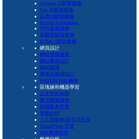
Angular JS開發服務
Vue JS開發服務
反應JS開發服務
Devops Consulting.
平均發展服務
莫爾諾開發服務
HTML5開發服務
網頁設計
網站開發服務
網站重新設計
網站維護
響應式網頁設計
PSD到HTML轉換
區塊鍊和機器學習
以太坊区块链
聊天開發服務
超级账本开发
智能合约
人工智能/机器学习开发
TensorFlow 开发
Web應用程序