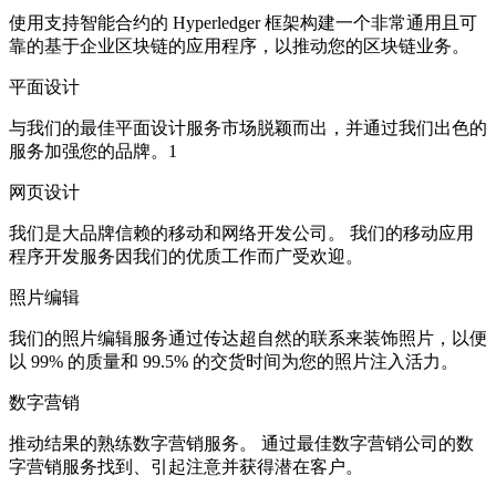
使用支持智能合约的 Hyperledger 框架构建一个非常通用且可
靠的基于企业区块链的应用程序，以推动您的区块链业务。
平面设计
与我们的最佳平面设计服务市场脱颖而出，并通过我们出色的
服务加强您的品牌。1
网页设计
我们是大品牌信赖的移动和网络开发公司。 我们的移动应用
程序开发服务因我们的优质工作而广受欢迎。
照片编辑
我们的照片编辑服务通过传达超自然的联系来装饰照片，以便
以 99% 的质量和 99.5% 的交货时间为您的照片注入活力。
数字营销
推动结果的熟练数字营销服务。 通过最佳数字营销公司的数
字营销服务找到、引起注意并获得潜在客户。