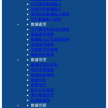
公司報告數據輸入
法律文件數據輸入
複製粘貼數據輸入服務
PDF數據輸入服務
數據處理
文字處理和格式化服務
圖像處理服務
數據輸入訂單處理服務
形成處理服務
文檔數字化服務
編輯校對服務
數據管理
數據清潔與富集
地址管理服務
數據抽象服務
數據分析
聯繫發現
帳戶分析服務
事件數據管理
鉛資格服務
數據挖掘