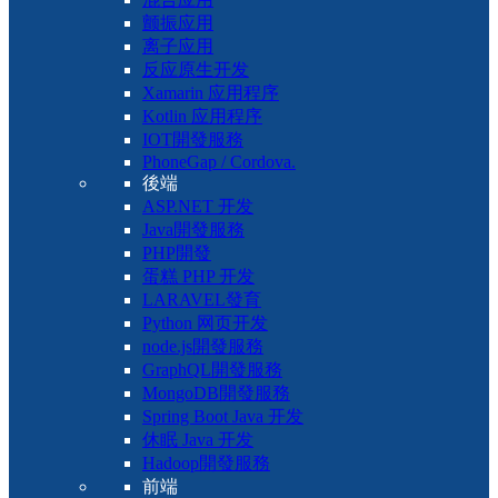
颤振应用
离子应用
反应原生开发
Xamarin 应用程序
Kotlin 应用程序
IOT開發服務
PhoneGap / Cordova.
後端
ASP.NET 开发
Java開發服務
PHP開發
蛋糕 PHP 开发
LARAVEL發育
Python 网页开发
node.js開發服務
GraphQL開發服務
MongoDB開發服務
Spring Boot Java 开发
休眠 Java 开发
Hadoop開發服務
前端