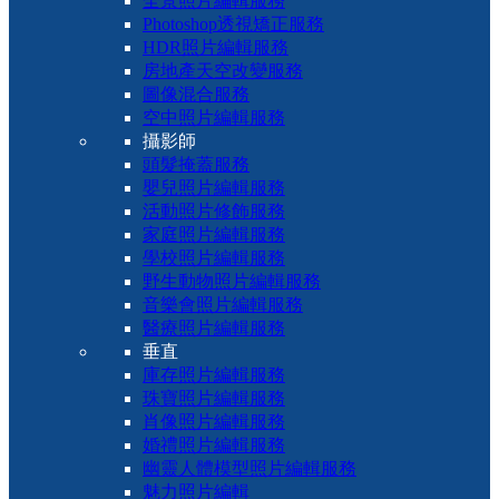
全景照片編輯服務
Photoshop透視矯正服務
HDR照片編輯服務
房地產天空改變服務
圖像混合服務
空中照片編輯服務
攝影師
頭髮掩蓋服務
嬰兒照片編輯服務
活動照片修飾服務
家庭照片編輯服務
學校照片編輯服務
野生動物照片編輯服務
音樂會照片編輯服務
醫療照片編輯服務
垂直
庫存照片編輯服務
珠寶照片編輯服務
肖像照片編輯服務
婚禮照片編輯服務
幽靈人體模型照片編輯服務
魅力照片編輯