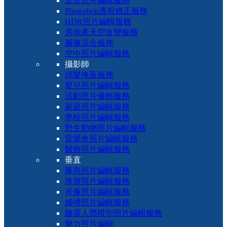
全景照片編輯服務
Photoshop透視矯正服務
HDR照片編輯服務
房地產天空改變服務
圖像混合服務
空中照片編輯服務
攝影師
頭髮掩蓋服務
嬰兒照片編輯服務
活動照片修飾服務
家庭照片編輯服務
學校照片編輯服務
野生動物照片編輯服務
音樂會照片編輯服務
醫療照片編輯服務
垂直
庫存照片編輯服務
珠寶照片編輯服務
肖像照片編輯服務
婚禮照片編輯服務
幽靈人體模型照片編輯服務
魅力照片編輯