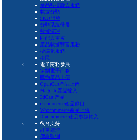
產品數據輸入服務
數據分類
SKU開發
分類系統發展
數據清理
匹配與重複
產品數據豐富服務
標準化服務
移民
電子商務發展
定制電子商務
購物產品上傳
OpenCart產品上傳
Magento產品輸入
3dCart 产品
oscommerce產品條目
Woocommerce產品上傳
BigCommerce產品數據輸入
後台支持
訂單處理
價格監測