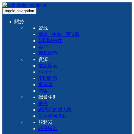
toggle navigation
關於
資源
願景 - 使命 - 價值觀
新聞與事件
客戶
隱私政策
資源
信息圖表
小冊子
常問問題
推薦書
博客
職業生涯
機會
認識我們的人民
生活@阿邁亞
服務器
註冊域名