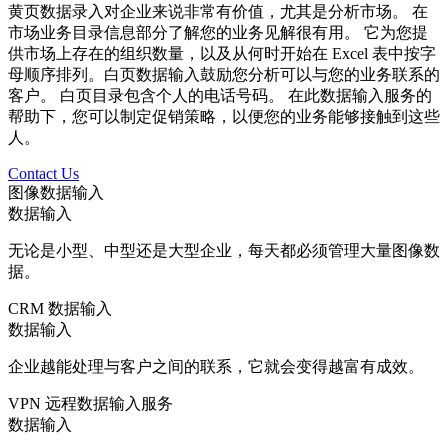
黄页数据录入对企业来说非常有价值，尤其是分析市场。 在
市场业务目录信息部分了解您的业务见解很有用。 它为您提
供市场上存在的组织数量，以及从何时开始在 Excel 表中按字
母顺序排列。白页数据输入鼓励您分析可以与您的业务联系的
客户。 白页目录包含个人的电话号码。 在此数据输入服务的
帮助下，您可以制定促销策略，以便您的业务能够接触到这些
人。
Contact Us
图像数据输入
数据输入
无论是小型、中型还是大型企业，每天都必须管理大量图像数
据。
CRM 数据输入
数据输入
企业越能处理与客户之间的联系，它就会变得越富有成效。
VPN 远程数据输入服务
数据输入