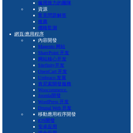
僱用致力的團隊
資源
常見問題解答
推薦
價格監測
網頁/應用程序
內容開發
Magento 网站
SharePoint 开发
网站核心开发
Sitefinity开发
OpenCart 开发
Umbraco 发展
肯尼索開發服務
Woocommerce.
Joomla開發
WordPress 开发
Drupal Web 开发
移動應用程序開發
iOS開發
安卓应用
混合应用