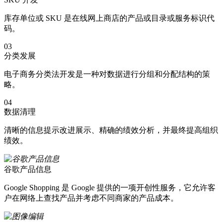
库存单位或 SKU 是在线网上商店的产品或目录或服务标识代
码。
03
分类发展
电子商务分类法开发是一种对数据进行分组和分配结构的策
略。
04
数据清理
清晰的信息提示改进展示、精确的绩效分析，并最终提高组织
绩效。
谷歌产品信息
Google Shopping 是 Google 提供的一项开创性服务，它允许客
户在网络上查找产品并考虑不同商家的产品成本。