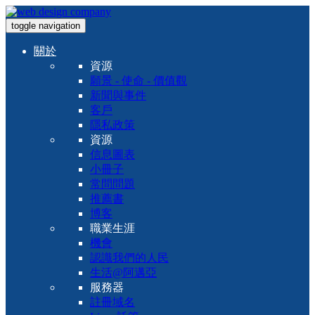
toggle navigation
關於
資源
願景 - 使命 - 價值觀
新聞與事件
客戶
隱私政策
資源
信息圖表
小冊子
常問問題
推薦書
博客
職業生涯
機會
認識我們的人民
生活@阿邁亞
服務器
註冊域名