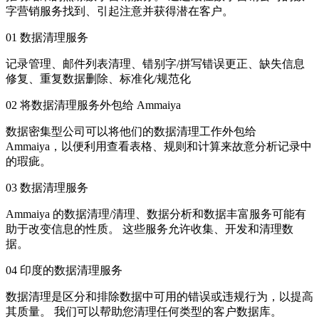
字营销服务找到、引起注意并获得潜在客户。
01
数据清理服务
记录管理、邮件列表清理、错别字/拼写错误更正、缺失信息
修复、重复数据删除、标准化/规范化
02
将数据清理服务外包给 Ammaiya
数据密集型公司可以将他们的数据清理工作外包给
Ammaiya，以便利用查看表格、规则和计算来故意分析记录中
的瑕疵。
03
数据清理服务
Ammaiya 的数据清理/清理、数据分析和数据丰富服务可能有
助于改变信息的性质。 这些服务允许收集、开发和清理数
据。
04
印度的数据清理服务
数据清理是区分和排除数据中可用的错误或违规行为，以提高
其质量。 我们可以帮助您清理任何类型的客户数据库。