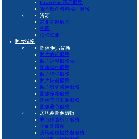
PowerPoint演示服務
電子郵件傳單設計服務
資源
常見問題解答
推薦
價格監測
照片編輯
圖像/照片編輯
照片修飾服務
照片調整服務大小
圖像鏤空服務
照片增強服務
照片恢復服務
照片剪切路徑服務
圖像掩蔽服務
圖像背景刪除服務
圖像著色服務
房地產圖像編輯
彩色鑄造拆卸服務
平面圖轉換
房地產虛擬旅遊服務