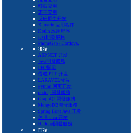
颤振应用
离子应用
反应原生开发
Xamarin 应用程序
Kotlin 应用程序
IOT開發服務
PhoneGap / Cordova.
後端
ASP.NET 开发
Java開發服務
PHP開發
蛋糕 PHP 开发
LARAVEL發育
Python 网页开发
node.js開發服務
GraphQL開發服務
MongoDB開發服務
Spring Boot Java 开发
休眠 Java 开发
Hadoop開發服務
前端