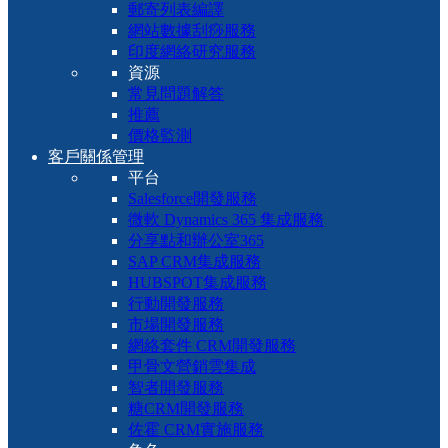
郵寄列表編譯
網站數據刮痧服務
印度網絡研究服務
資源
常見問題解答
推薦
價格監測
客戶關係管理
平台
Salesforce開發服務
微軟 Dynamics 365 集成服務
分享點和辦公室365
SAP CRM集成服務
HUBSPOT集成服務
行動開發服務
市場開發服務
網絡套件 CRM開發服務
甲骨文營銷雲集成
智者開發服務
糖CRM開發服務
佐霍 CRM實施服務