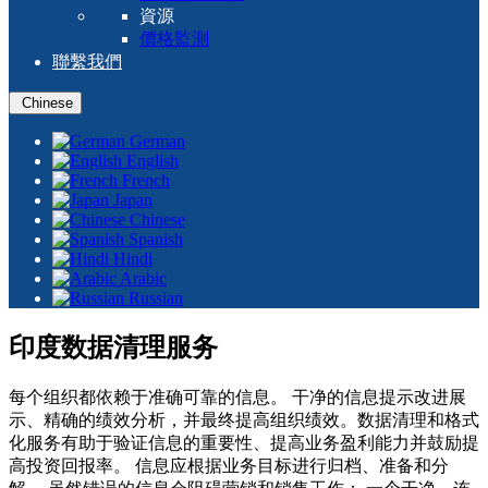
資源
價格監測
聯繫我們
Chinese
German
English
French
Japan
Chinese
Spanish
Hindi
Arabic
Russian
印度数据清理服务
每个组织都依赖于准确可靠的信息。 干净的信息提示改进展
示、精确的绩效分析，并最终提高组织绩效。数据清理和格式
化服务有助于验证信息的重要性、提高业务盈利能力并鼓励提
高投资回报率。 信息应根据业务目标进行归档、准备和分