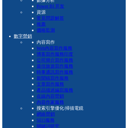
數據分析
Power BI 开发
資源
常見問題解答
推薦
價格監測
數字營銷
內容寫作
Web內容寫作服務
博客寫作服務印度
公司簡介寫作服務
最佳旅遊寫作服務
時事通訊寫作服務
新聞稿寫作服務
文章寫作服務
產品描述編寫服務
在線內容營銷
內容作家服務
搜索引擎優化/掃描電鏡
網絡營銷
SEO服務
關鍵詞研究