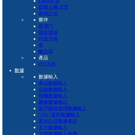
Linux託管
虛擬主機 託管
專用託管
夥伴
玻璃門
嘎吱嘎吱
印度市場
春
離合器
產品
RTI大師
數據
數據輸入
產品數據輸入
在線數據輸入
脫機數據輸入
圖像數據條目
客戶關係管理數據輸入
VPN /遠程數據輸入
黃色白頁數據條目
名片數據輸入
文檔數據輸入服務