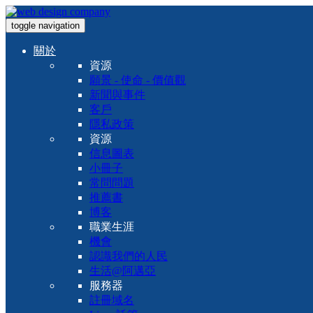
toggle navigation
關於
資源
願景 - 使命 - 價值觀
新聞與事件
客戶
隱私政策
資源
信息圖表
小冊子
常問問題
推薦書
博客
職業生涯
機會
認識我們的人民
生活@阿邁亞
服務器
註冊域名