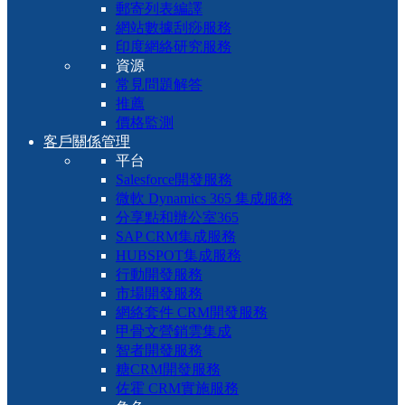
郵寄列表編譯
網站數據刮痧服務
印度網絡研究服務
資源
常見問題解答
推薦
價格監測
客戶關係管理
平台
Salesforce開發服務
微軟 Dynamics 365 集成服務
分享點和辦公室365
SAP CRM集成服務
HUBSPOT集成服務
行動開發服務
市場開發服務
網絡套件 CRM開發服務
甲骨文營銷雲集成
智者開發服務
糖CRM開發服務
佐霍 CRM實施服務