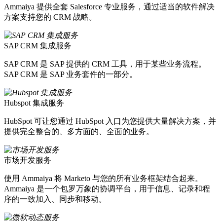
Ammaiya 提供全套 Salesforce 专业服务，通过适当的软件解决
方案支持您的 CRM 战略。
SAP CRM 集成服务
SAP CRM 是 SAP 提供的 CRM 工具，用于某些业务流程。
SAP CRM 是 SAP 业务套件的一部分。
Hubspot 集成服务
HubSpot 可让您通过 HubSpot 入口为您提供大量解决方案，并
提供完全整合的、多方面的、全面的业务。
市场开发服务
使用 Ammaiya 将 Marketo 与您的所有业务框架结合起来。
Ammaiya 是一个包罗万象的协调平台，用于信息、记录和程
序的一致加入、同步和移动。