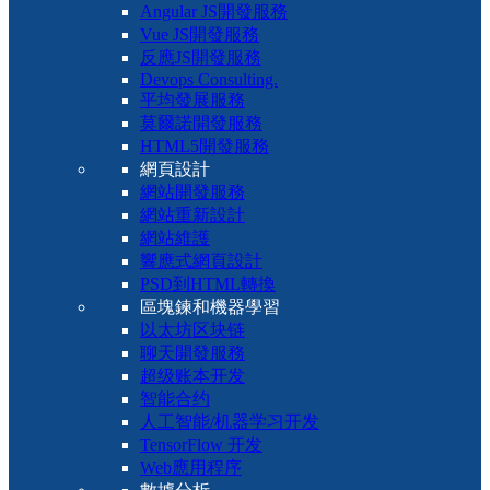
Angular JS開發服務
Vue JS開發服務
反應JS開發服務
Devops Consulting.
平均發展服務
莫爾諾開發服務
HTML5開發服務
網頁設計
網站開發服務
網站重新設計
網站維護
響應式網頁設計
PSD到HTML轉換
區塊鍊和機器學習
以太坊区块链
聊天開發服務
超级账本开发
智能合约
人工智能/机器学习开发
TensorFlow 开发
Web應用程序