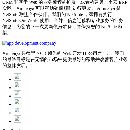
CRM 和基于 Web 的业务编程的扩展，或者构建另一个云 ERP
实践，Ammaiya 可以帮助确保顺利进行更改。 Ammaiya 是
NetSuite 联盟合作伙伴。我们的 NetSuite 专家拥有执行
NetSuite OneWorld 使用、合并、信息迁移和专业服务的业务
信息，为您的下一次更新做好准备，并保持您的 NetSuite 框
架。
Ammaiya 是德里 NCR 领先的 Web 开发 IT 公司之一。 “我们
的最终目标是在无情的市场中提供最好的帮助并改善客户业务
的整体发展。”