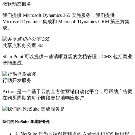
微软动态服务
我们提供 Microsoft Dynamics 365 实施服务，我们提供
Microsoft Dynamics 集成和 Microsoft Dynamics CRM 第三方集
成。
共享点和办公室 365
SharePoint 可以提供一些清晰直观的文档管理，CMS 包括商业
智能集成。
行动开发服务
Act-on 是一个基于云的全方位营销自动化平台，可帮助广告商
在购买周期的每个阶段更好地响应客户。
我们的 NetSuite 集成服务是
以 NetSuite 作为后端创建精通的 Android 和 iOS 应用程