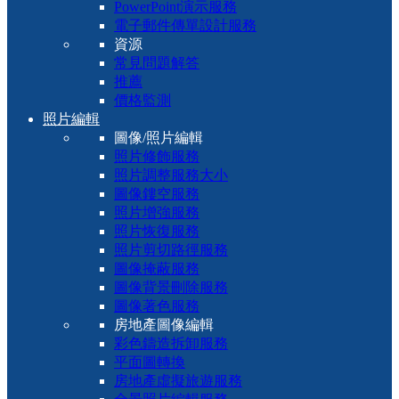
PowerPoint演示服務
電子郵件傳單設計服務
資源
常見問題解答
推薦
價格監測
照片編輯
圖像/照片編輯
照片修飾服務
照片調整服務大小
圖像鏤空服務
照片增強服務
照片恢復服務
照片剪切路徑服務
圖像掩蔽服務
圖像背景刪除服務
圖像著色服務
房地產圖像編輯
彩色鑄造拆卸服務
平面圖轉換
房地產虛擬旅遊服務