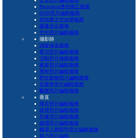
全景照片編輯服務
Photoshop透視矯正服務
HDR照片編輯服務
房地產天空改變服務
圖像混合服務
空中照片編輯服務
攝影師
頭髮掩蓋服務
嬰兒照片編輯服務
活動照片修飾服務
家庭照片編輯服務
學校照片編輯服務
野生動物照片編輯服務
音樂會照片編輯服務
醫療照片編輯服務
垂直
庫存照片編輯服務
珠寶照片編輯服務
肖像照片編輯服務
婚禮照片編輯服務
幽靈人體模型照片編輯服務
魅力照片編輯