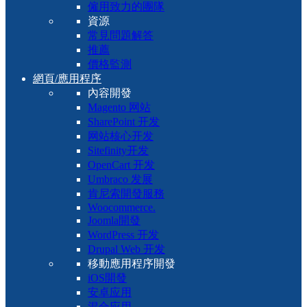
僱用致力的團隊
資源
常見問題解答
推薦
價格監測
網頁/應用程序
內容開發
Magento 网站
SharePoint 开发
网站核心开发
Sitefinity开发
OpenCart 开发
Umbraco 发展
肯尼索開發服務
Woocommerce.
Joomla開發
WordPress 开发
Drupal Web 开发
移動應用程序開發
iOS開發
安卓应用
混合应用