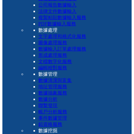
公司報告數據輸入
法律文件數據輸入
複製粘貼數據輸入服務
PDF數據輸入服務
數據處理
文字處理和格式化服務
圖像處理服務
數據輸入訂單處理服務
形成處理服務
文檔數字化服務
編輯校對服務
數據管理
數據清潔與富集
地址管理服務
數據抽象服務
數據分析
聯繫發現
帳戶分析服務
事件數據管理
鉛資格服務
數據挖掘