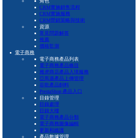
角色
CRM實施銷售流程
CRM實施服務
CRM營銷策略與技術
資源
常見問題解答
推薦
價格監測
電子商務
電子商務產品列表
電子商務產品條目
雅虎商店產品入境服務
亞馬遜產品上傳管理
谷歌產品飼料
PrestaShop 產品入口
目錄管理
目錄處理
目錄大樓
電子商務產品分類
電子商務圖像編輯
更新和維護
產品數據管理