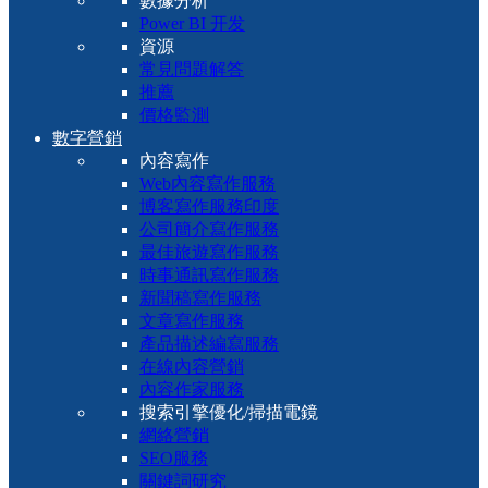
數據分析
Power BI 开发
資源
常見問題解答
推薦
價格監測
數字營銷
內容寫作
Web內容寫作服務
博客寫作服務印度
公司簡介寫作服務
最佳旅遊寫作服務
時事通訊寫作服務
新聞稿寫作服務
文章寫作服務
產品描述編寫服務
在線內容營銷
內容作家服務
搜索引擎優化/掃描電鏡
網絡營銷
SEO服務
關鍵詞研究