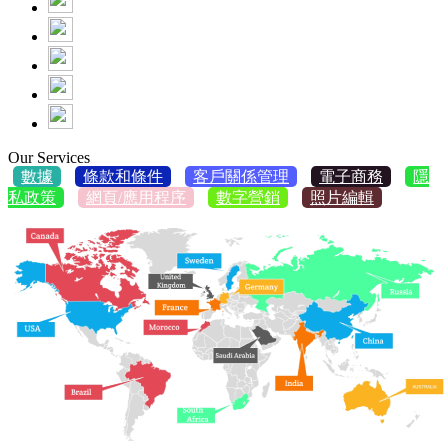
Our Services
數據
條款和條件
客戶關係管理
電子商務
隱
私政策
網頁/應用程序
數字營銷
照片編輯