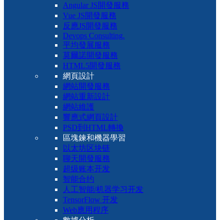
Angular JS開發服務
Vue JS開發服務
反應JS開發服務
Devops Consulting.
平均發展服務
莫爾諾開發服務
HTML5開發服務
網頁設計
網站開發服務
網站重新設計
網站維護
響應式網頁設計
PSD到HTML轉換
區塊鍊和機器學習
以太坊区块链
聊天開發服務
超级账本开发
智能合约
人工智能/机器学习开发
TensorFlow 开发
Web應用程序