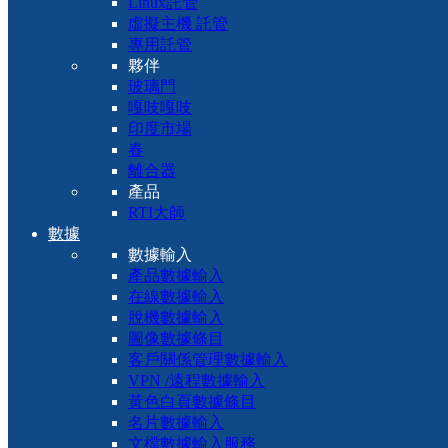
Linux託管
虛擬主機 託管
專用託管
夥伴
玻璃門
嘎吱嘎吱
印度市場
春
離合器
產品
RTI大師
數據
數據輸入
產品數據輸入
在線數據輸入
脫機數據輸入
圖像數據條目
客戶關係管理數據輸入
VPN /遠程數據輸入
黃色白頁數據條目
名片數據輸入
文檔數據輸入服務