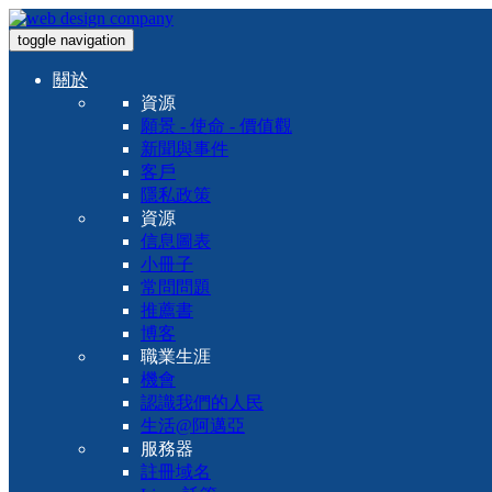
toggle navigation
關於
資源
願景 - 使命 - 價值觀
新聞與事件
客戶
隱私政策
資源
信息圖表
小冊子
常問問題
推薦書
博客
職業生涯
機會
認識我們的人民
生活@阿邁亞
服務器
註冊域名