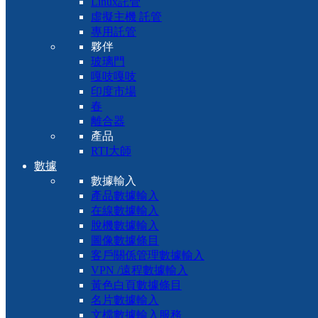
Linux託管
虛擬主機 託管
專用託管
夥伴
玻璃門
嘎吱嘎吱
印度市場
春
離合器
產品
RTI大師
數據
數據輸入
產品數據輸入
在線數據輸入
脫機數據輸入
圖像數據條目
客戶關係管理數據輸入
VPN /遠程數據輸入
黃色白頁數據條目
名片數據輸入
文檔數據輸入服務