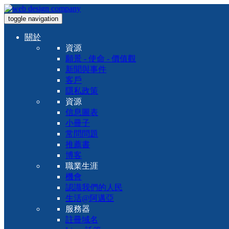
toggle navigation
關於
資源
願景 - 使命 - 價值觀
新聞與事件
客戶
隱私政策
資源
信息圖表
小冊子
常問問題
推薦書
博客
職業生涯
機會
認識我們的人民
生活@阿邁亞
服務器
註冊域名