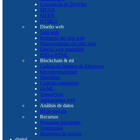
Consultoría de DevOps
MEAN
MERN
HTML5
Diseño web
Sitio web
Rediseño del sitio web
Mantenimiento del sitio web
Diseño web adaptable
PSD a HTML
Blockchain & ml
Cadena de bloques de Ethereum
bot conversacional
Hiperlibro
Contrato inteligente
IA/ML
TensorFlow
Aplicaciones web
Análisis de datos
BI de energía
Recursos
Preguntas frecuentes
Testimonial
Monitoreo de precios
digital