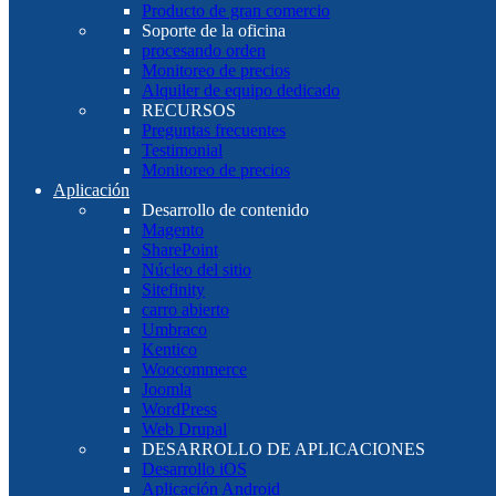
Producto de gran comercio
Soporte de la oficina
procesando orden
Monitoreo de precios
Alquiler de equipo dedicado
RECURSOS
Preguntas frecuentes
Testimonial
Monitoreo de precios
Aplicación
Desarrollo de contenido
Magento
SharePoint
Núcleo del sitio
Sitefinity
carro abierto
Umbraco
Kentico
Woocommerce
Joomla
WordPress
Web Drupal
DESARROLLO DE APLICACIONES
Desarrollo iOS
Aplicación Android