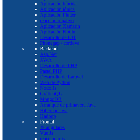
Aplicación híbrida
Aplicación iónica
Aplicación Flutter
reaccionar nativo
Aplicación Xamarin
Aplicación Kotlin
Desarrollo de IOT
Phonegap / cordova
Backend
Asp.Net
JAVA
Desarrollo de PHP
Pastel PHP
Desarrollo de Laravel
Web de Python
Nodo.Js
GráficoQL
MongoDB
Arranque de primavera Java
Hibernar Java
Hadoop
Frontal
JS angulares
Vue Js
reaccionar js