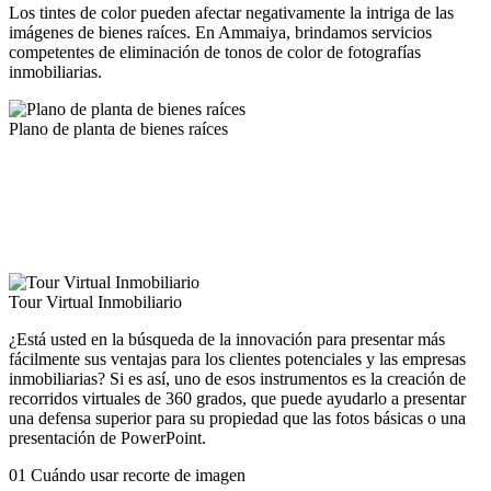
Los tintes de color pueden afectar negativamente la intriga de las
imágenes de bienes raíces. En Ammaiya, brindamos servicios
competentes de eliminación de tonos de color de fotografías
inmobiliarias.
Plano de planta de bienes raíces
Los servicios de conversión de planos de planta son fundamentales
como los servicios de edición de fotografías inmobiliarias en un
negocio inmobiliario. El plano de planta ofrece una vista detallada
del tamaño real de las habitaciones, la cocina, el jardín, la sala de
estar, el baño y el vestíbulo.
Tour Virtual Inmobiliario
¿Está usted en la búsqueda de la innovación para presentar más
fácilmente sus ventajas para los clientes potenciales y las empresas
inmobiliarias? Si es así, uno de esos instrumentos es la creación de
recorridos virtuales de 360 grados, que puede ayudarlo a presentar
una defensa superior para su propiedad que las fotos básicas o una
presentación de PowerPoint.
01
Cuándo usar recorte de imagen