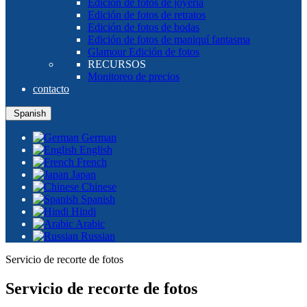
Edición de fotos de joyería
Edición de fotos de retratos
Edición de fotos de bodas
Edición de fotos de maniquí fantasma
Glamour Edición de fotos
RECURSOS
Monitoreo de precios
contacto
Spanish
German
English
French
Japan
Chinese
Spanish
Hindi
Arabic
Russian
Servicio de recorte de fotos
Servicio de recorte de fotos