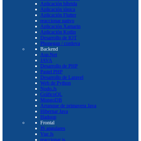
Aplicación híbrida
Aplicación iónica
Aplicación Flutter
reaccionar nativo
Aplicación Xamarin
Aplicación Kotlin
Desarrollo de IOT
Phonegap / cordova
Backend
Asp.Net
JAVA
Desarrollo de PHP
Pastel PHP
Desarrollo de Laravel
Web de Python
Nodo.Js
GráficoQL
MongoDB
Arranque de primavera Java
Hibernar Java
Hadoop
Frontal
JS angulares
Vue Js
reaccionar js