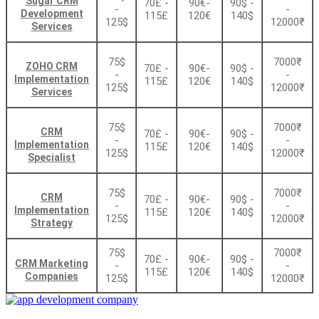
Sugar CRM
70£ -
90€-
90$ -
-
-
Development
115£
120€
140$
125$
12000₹
Services
75$
7000₹
ZOHO CRM
70£ -
90€-
90$ -
-
-
Implementation
115£
120€
140$
125$
12000₹
Services
75$
7000₹
CRM
70£ -
90€-
90$ -
-
-
Implementation
115£
120€
140$
125$
12000₹
Specialist
75$
7000₹
CRM
70£ -
90€-
90$ -
-
-
Implementation
115£
120€
140$
125$
12000₹
Strategy
75$
7000₹
70£ -
90€-
90$ -
CRM Marketing
-
-
115£
120€
140$
Companies
125$
12000₹