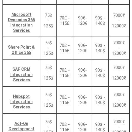
Microsoft
75$
7000₹
70£ -
90€-
90$ -
Dynamics 365
-
-
115£
120€
140$
Integration
125$
12000₹
Services
75$
7000₹
70£ -
90€-
90$ -
Share Point &
-
-
115£
120€
140$
Office 365
125$
12000₹
75$
7000₹
SAP CRM
70£ -
90€-
90$ -
-
-
Integration
115£
120€
140$
125$
12000₹
Services
75$
7000₹
Hubspot
70£ -
90€-
90$ -
-
-
Integration
115£
120€
140$
125$
12000₹
Services
75$
7000₹
Act-On
70£ -
90€-
90$ -
-
-
Development
115£
120€
140$