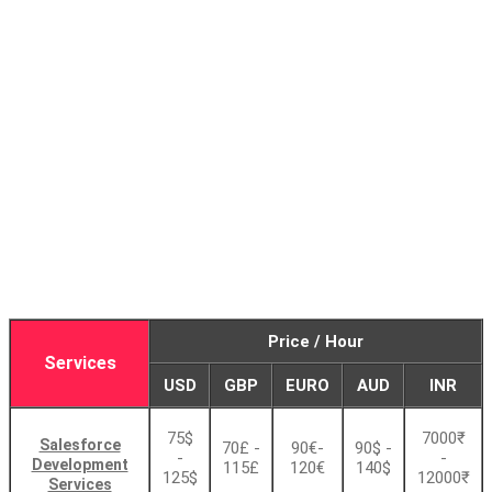
Price / Hour
Services
USD
GBP
EURO
AUD
INR
75$
7000₹
Salesforce
70£ -
90€-
90$ -
-
-
Development
115£
120€
140$
125$
12000₹
Services