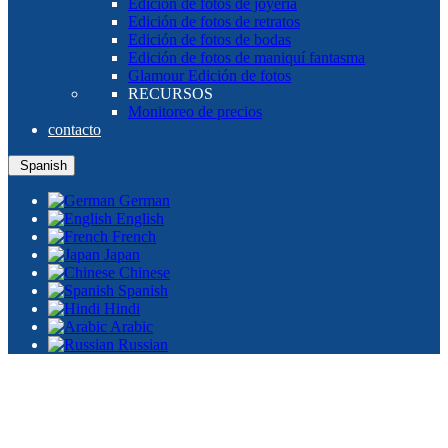
Edición de fotos de joyería
Edición de fotos de retratos
Edición de fotos de bodas
Edición de fotos de maniquí fantasma
Glamour Edición de fotos
RECURSOS
Monitoreo de precios
contacto
Spanish
German
English
French
Japan
Chinese
Spanish
Hindi
Arabic
Russian