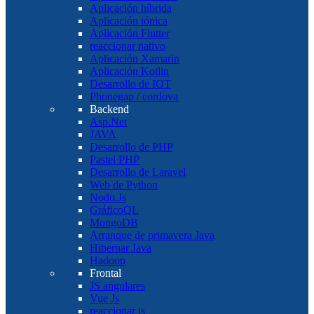
Aplicación híbrida
Aplicación iónica
Aplicación Flutter
reaccionar nativo
Aplicación Xamarin
Aplicación Kotlin
Desarrollo de IOT
Phonegap / cordova
Backend
Asp.Net
JAVA
Desarrollo de PHP
Pastel PHP
Desarrollo de Laravel
Web de Python
Nodo.Js
GráficoQL
MongoDB
Arranque de primavera Java
Hibernar Java
Hadoop
Frontal
JS angulares
Vue Js
reaccionar js