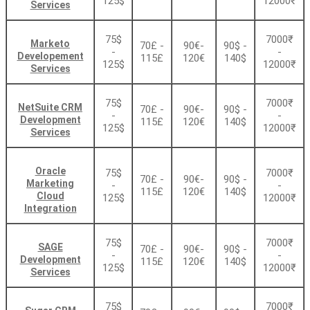
125$
12000₹
Services
75$
7000₹
Marketo
70£ -
90€-
90$ -
-
-
Developement
115£
120€
140$
125$
12000₹
Services
75$
7000₹
NetSuite CRM
70£ -
90€-
90$ -
-
-
Development
115£
120€
140$
125$
12000₹
Services
Oracle
75$
7000₹
70£ -
90€-
90$ -
Marketing
-
-
115£
120€
140$
Cloud
125$
12000₹
Integration
75$
7000₹
SAGE
70£ -
90€-
90$ -
-
-
Development
115£
120€
140$
125$
12000₹
Services
75$
7000₹