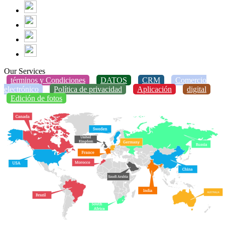
Our Services
términos y Condiciones
DATOS
CRM
Comercio
electrónico
Política de privacidad
Aplicación
digital
Edición de fotos