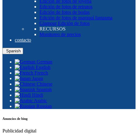
Edición de fotos de joyería
Edición de fotos de retratos
Edición de fotos de bodas
Edición de fotos de maniquí fantasma
Glamour Edición de fotos
RECURSOS
Monitoreo de precios
contacto
Spanish
German
English
French
Japan
Chinese
Spanish
Hindi
Arabic
Russian
Anuncios de bing
Publicidad digital