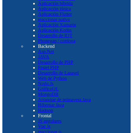
Aplicación híbrida
Aplicación iónica
Aplicación Flutter
reaccionar nativo
Aplicación Xamarin
Aplicación Kotlin
Desarrollo de IOT
Phonegap / cordova
Backend
Asp.Net
JAVA
Desarrollo de PHP
Pastel PHP
Desarrollo de Laravel
Web de Python
Nodo.Js
GráficoQL
MongoDB
Arranque de primavera Java
Hibernar Java
Hadoop
Frontal
JS angulares
Vue Js
reaccionar js