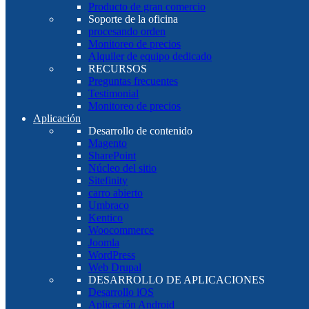
Producto de gran comercio
Soporte de la oficina
procesando orden
Monitoreo de precios
Alquiler de equipo dedicado
RECURSOS
Preguntas frecuentes
Testimonial
Monitoreo de precios
Aplicación
Desarrollo de contenido
Magento
SharePoint
Núcleo del sitio
Sitefinity
carro abierto
Umbraco
Kentico
Woocommerce
Joomla
WordPress
Web Drupal
DESARROLLO DE APLICACIONES
Desarrollo iOS
Aplicación Android