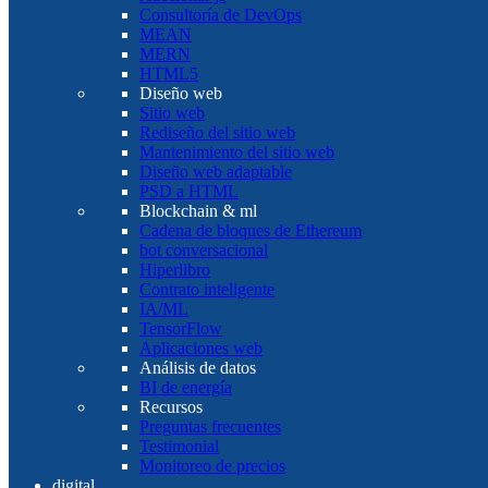
Consultoría de DevOps
MEAN
MERN
HTML5
Diseño web
Sitio web
Rediseño del sitio web
Mantenimiento del sitio web
Diseño web adaptable
PSD a HTML
Blockchain & ml
Cadena de bloques de Ethereum
bot conversacional
Hiperlibro
Contrato inteligente
IA/ML
TensorFlow
Aplicaciones web
Análisis de datos
BI de energía
Recursos
Preguntas frecuentes
Testimonial
Monitoreo de precios
digital