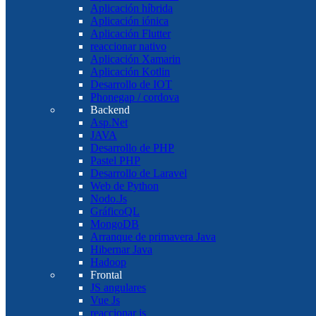
Aplicación híbrida
Aplicación iónica
Aplicación Flutter
reaccionar nativo
Aplicación Xamarin
Aplicación Kotlin
Desarrollo de IOT
Phonegap / cordova
Backend
Asp.Net
JAVA
Desarrollo de PHP
Pastel PHP
Desarrollo de Laravel
Web de Python
Nodo.Js
GráficoQL
MongoDB
Arranque de primavera Java
Hibernar Java
Hadoop
Frontal
JS angulares
Vue Js
reaccionar js