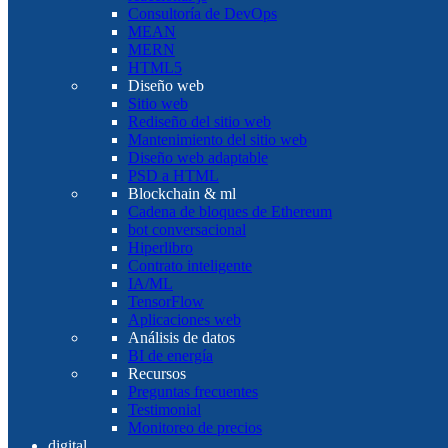
Consultoría de DevOps
MEAN
MERN
HTML5
Diseño web
Sitio web
Rediseño del sitio web
Mantenimiento del sitio web
Diseño web adaptable
PSD a HTML
Blockchain & ml
Cadena de bloques de Ethereum
bot conversacional
Hiperlibro
Contrato inteligente
IA/ML
TensorFlow
Aplicaciones web
Análisis de datos
BI de energía
Recursos
Preguntas frecuentes
Testimonial
Monitoreo de precios
digital