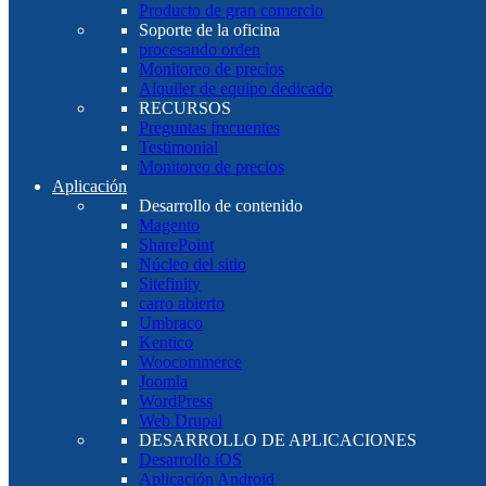
Producto de gran comercio
Soporte de la oficina
procesando orden
Monitoreo de precios
Alquiler de equipo dedicado
RECURSOS
Preguntas frecuentes
Testimonial
Monitoreo de precios
Aplicación
Desarrollo de contenido
Magento
SharePoint
Núcleo del sitio
Sitefinity
carro abierto
Umbraco
Kentico
Woocommerce
Joomla
WordPress
Web Drupal
DESARROLLO DE APLICACIONES
Desarrollo iOS
Aplicación Android