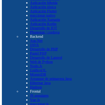
Aplicación híbrida
Aplicación iónica
Aplicación Flutter
reaccionar nativo
Aplicación Xamarin
Aplicación Kotlin
Desarrollo de IOT
Phonegap / cordova
Backend
Asp.Net
JAVA
Desarrollo de PHP
Pastel PHP
Desarrollo de Laravel
Web de Python
Nodo.Js
GráficoQL
MongoDB
Arranque de primavera Java
Hibernar Java
Hadoop
Frontal
JS angulares
Vue Js
reaccionar js